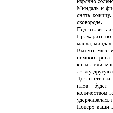
изрядно солёно
Миндаль и фис
снять кожицу.
сковороде.
Подготовить и
Прожарить по 
масла, миндал
Вынуть мясо и
немного риса 
катык или ма
ложку-другую 
Дно и стенки 
плов будет 
количеством т
удерживалась н
Поверх каши в