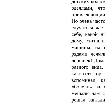
детских коляс
одеялами, ч
привлекающий 
Но очень часто
случаться час
себе, какой н
дому, сигнал
машины, на п
рядами лежал
лепёшек! Дома
разного вида,
какого-то торж
вспоминал, 
«болели» за 
мешали нам сп
решал заглад