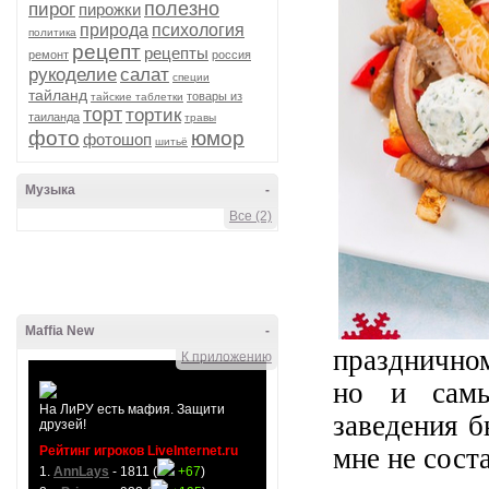
полезно
пирог
пирожки
природа
психология
политика
рецепт
рецепты
ремонт
россия
рукоделие
салат
специи
тайланд
товары из
тайские таблетки
торт
тортик
таиланда
травы
фото
юмор
фотошоп
шитьё
Музыка
-
Все (2)
Maffia New
-
праздничном
К приложению
но и самы
На ЛиРУ есть мафия. Защити
заведения б
друзей!
мне не сост
Рейтинг игроков LiveInternet.ru
1.
AnnLays
- 1811 (
+67
)