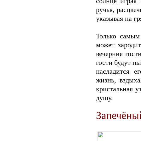
солнце играя 
ручья, расцве
указывая на г
Только самым
может зародит
вечерние гост
гости будут пы
насладится е
жизнь, вздыха
кристальная у
душу.
Запечёны