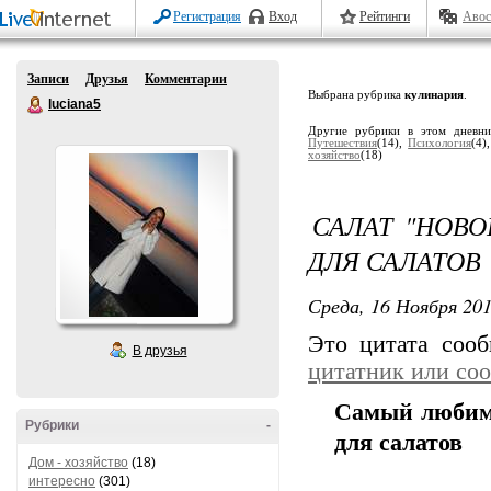
Регистрация
Вход
Рейтинги
Авос
Записи
Друзья
Комментарии
Выбрана рубрика
кулинария
.
luciana5
Другие рубрики в этом дневн
Путешествия
(14),
Психология
(4)
хозяйство
(18)
САЛАТ "НОВО
ДЛЯ САЛАТОВ
Среда, 16 Ноября 201
Это цитата соо
В друзья
цитатник или со
Самый любимы
Рубрики
-
для салатов
Дом - хозяйство
(18)
интересно
(301)