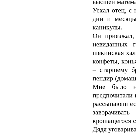
высшей матема
Уехал отец, с 
дни и месяцы
каникулы.
Он приезжал,
невиданных г
шекинская халв
конфеты, конь
– старшему бр
пендир (домаш
Мне было ни
предпочитали 
рассыпающиеся
заворачиват
крошащегося с
Дядя уговарива