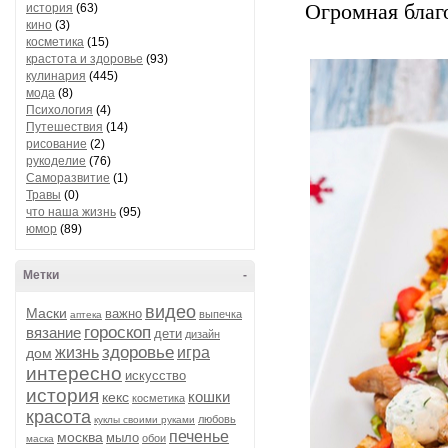
Огромная благ
история
(63)
кино
(3)
косметика
(15)
крастота и здоровье
(93)
кулинария
(445)
мода
(8)
Психология
(4)
Путешествия
(14)
рисование
(2)
рукоделие
(76)
Саморазвитие
(1)
Травы
(0)
что наша жизнь
(95)
юмор
(89)
Метки
-
видео
Маски
важно
выпечка
аптека
гороскоп
вязание
дети
дизайн
здоровье
жизнь
игра
дом
интересно
искусство
история
кошки
кекс
косметика
красота
любовь
куклы своими руками
печенье
москва
мыло
обои
маска