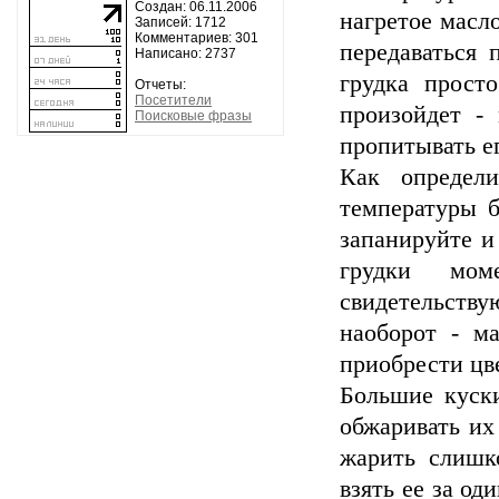
Создан: 06.11.2006
нагретое масло
Записей: 1712
Комментариев: 301
передаваться 
Написано: 2737
грудка прост
Отчеты:
Посетители
произойдет - 
Поисковые фразы
пропитывать ег
Как определ
температуры б
запанируйте и
грудки мом
свидетельству
наоборот - м
приобрести цве
Большие куски
обжаривать их
жарить слишк
взять ее за од