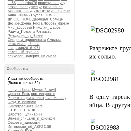
na56
leonarda478
manyny_manyny
prosto_mariay
svetlyc
taksa-online
АЛЬФИЯ_ГАБДУЛЛОВНА
Анна-Ольга
Анна_Живчик
Группа_НОЧЬ_
ДИКОЕ_ПОЛЕ
Дарящая_Солнце
Дезирэ
Донна_Росса
Любовь_фрезе
Мир_здоровья
Николай_Шаров
Радуга_Подруга
Ротмистр
Рукоделие_от_Белки
Синдром_одиночества
Смолька
виталина_доброва
Разрежьте гру
владимир20161971
полезный_журнал
их солью.
психолог_Валерия_Изюмова
Сообщества
-
Участник сообществ
(Всего в списке: 32)
-i_love_shoes-
Мужской_клуб
Фрекен_Бокъ
про_искусство
В одну тарелк
Рецепты_домохозяек
Live_Memory
Флуд_и_реклама
яйца. В другу
_Интегральная_йога
_В_И_Н_Т_А_Ж_
Царство_Кулинарии
Вяжем_спицами_и_крючком
Секреты_здоровья
Интересно_об_АВТО
СДВ
Книжный_БУМ