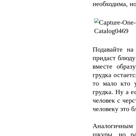
необходима, но
Подавайте на
придаст блюду
вместе образу
грудка остаетс
то мало кто у
грудка. Ну а е
человек с чер
человеку это б
Аналогичным 
шкуры, но ра