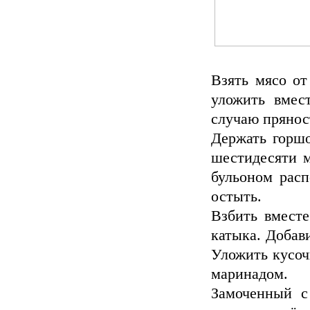
Взять мясо от
уложить вмес
случаю прянос
Держать горшо
шестидесяти м
бульоном расп
остыть.
Взбить вместе
катыка. Добави
Уложить кусоч
маринадом.
Замоченный с