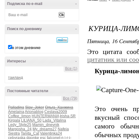
Подписка по e-mail
-
КУРИЦА-ЛИМ
Поиск по дневнику
-
Пятница, 16 Сентябр
в этом дневнике
Это цитата со
цитатник или со
Интересы
-
Все (1)
Курица-лимо
таиланд
Постоянные читатели
-
Все (79)
Palladina
Slav_Joker
Ольга_Ханжина
Это очень п
Amelaina
Arionablog
Ceslava2009
Coffee_limon
HUNTERMANIA
Irisha-SR
вкусный спос
Kirgala
LILIANA_50
Lada_Vitalina
Ledy_Style25
Mamin_dnevnik
самого обычн
Margosha_24
My_dreams27
Nafeia
Siestra
Tanita_Cat
Valentinka24
обычных проду
cebyraska
dgonke
esc
falconet-n
i-r-i-