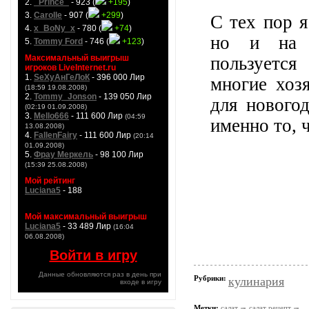
2.
_Prince_
- 923 (
+195
)
3.
Carolle
- 907 (
+299
)
С тех пор я
4.
x_BoNy_x
- 780 (
+74
)
но и на д
5.
Tommy Ford
- 746 (
+123
)
Максимальный выигрыш
пользуется
игроков LiveInternet.ru
1.
SeXyАнГеЛоК
- 396 000 Лир
многие хоз
(18:59 19.08.2008)
2.
Tommy_Jonson
- 139 050 Лир
для новогод
(02:19 01.09.2008)
3.
Mello666
- 111 600 Лир
(04:59
именно то, 
13.08.2008)
4.
FallenFairy
- 111 600 Лир
(20:14
01.09.2008)
5.
Фрау Меркель
- 98 100 Лир
(15:39 25.08.2008)
Мой рейтинг
Luciana5
- 188
Мой максимальный выигрыш
Luciana5
- 33 489 Лир
(16:04
06.08.2008)
Войти в игру
Данные обновляются раз в день при
Рубрики:
кулинария
входе в игру
Метки:
салат
салат рецепт