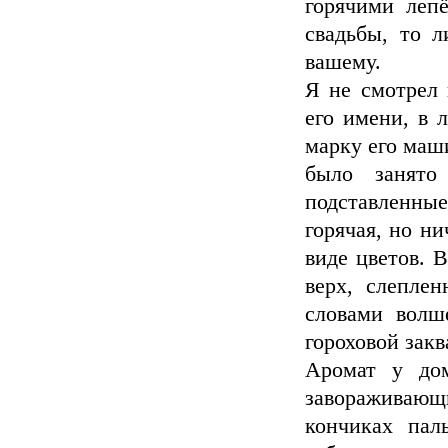
горячими леп
свадьбы, то л
вашему.
Я не смотрел 
его имени, в 
марку его маш
было занято
подставленные
горячая, но ни
виде цветов. 
верх, слепле
словами волш
гороховой закв
Аромат у до
завораживающ
кончиках пал