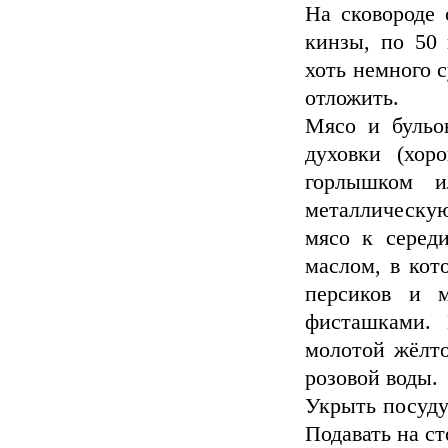
На сковороде 
кинзы, по 50
хоть немного с
отложить.
Мясо и бульо
духовки (хо
горлышком 
металлическу
мясо к серед
маслом, в кот
персиков и 
фисташками.
молотой жёлто
розовой воды.
Укрыть посуду 
Подавать на ст