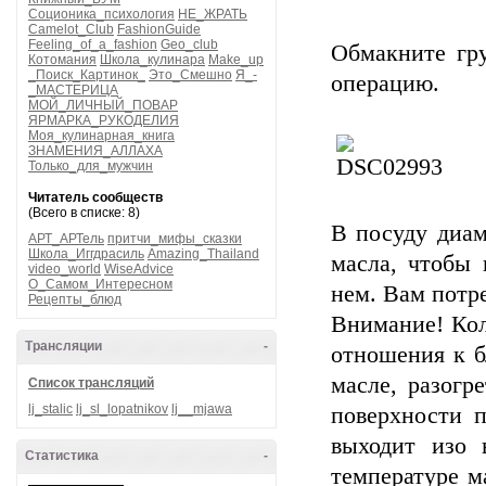
Соционика_психология
НЕ_ЖРАТЬ
Camelot_Club
FashionGuide
Feeling_of_a_fashion
Geo_club
Обмакните гру
Котомания
Школа_кулинара
Make_up
_Поиск_Картинок_
Это_Смешно
Я_-
операцию.
_МАСТЕРИЦА
МОЙ_ЛИЧНЫЙ_ПОВАР
ЯРМАРКА_РУКОДЕЛИЯ
Моя_кулинарная_книга
ЗНАМЕНИЯ_АЛЛАХА
Только_для_мужчин
Читатель сообществ
(Всего в списке: 8)
В посуду диам
АРТ_АРТель
притчи_мифы_сказки
Школа_Иггдрасиль
Amazing_Thailand
масла, чтобы 
video_world
WiseAdvice
О_Самом_Интересном
нем. Вам потр
Рецепты_блюд
Внимание! Кол
Трансляции
-
отношения к б
масле, разогр
Список трансляций
lj_stalic
lj_sl_lopatnikov
lj__mjawa
поверхности п
выходит изо 
Статистика
-
температуре м