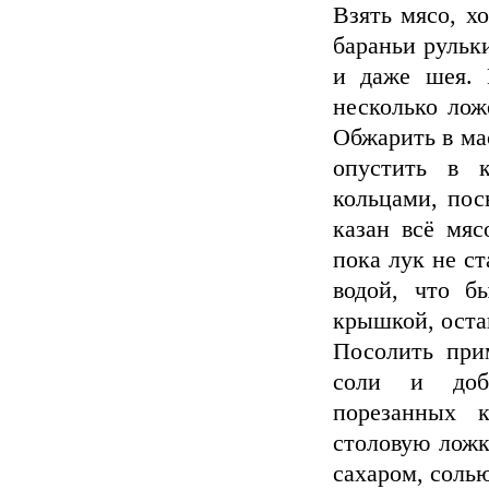
Взять мясо, х
бараньи рульки
и даже шея. 
несколько лож
Обжарить в мас
опустить в к
кольцами, пос
казан всё мяс
пока лук не ст
водой, что б
крышкой, оста
Посолить при
соли и доба
порезанных 
столовую ложк
сахаром, соль