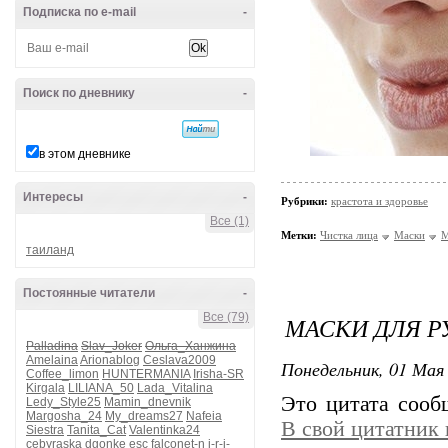
Подписка по e-mail
-
Поиск по дневнику
-
в этом дневнике
Интересы
-
Рубрики:
крастота и здоровье
Все (1)
Метки:
Чистка лица
Маски
М
таиланд
Постоянные читатели
-
Все (79)
МАСКИ ДЛЯ Р
Palladina
Slav_Joker
Ольга_Ханжина
Amelaina
Arionablog
Ceslava2009
Понедельник, 01 Мая 
Coffee_limon
HUNTERMANIA
Irisha-SR
Kirgala
LILIANA_50
Lada_Vitalina
Это цитата соо
Ledy_Style25
Mamin_dnevnik
Margosha_24
My_dreams27
Nafeia
В свой цитатник
Siestra
Tanita_Cat
Valentinka24
cebyraska
dgonke
esc
falconet-n
i-r-i-