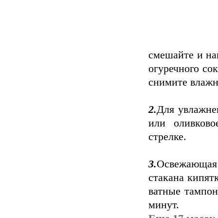
смешайте и нан
огуречного сок
снимите влаж
2.
Для увлажне
или оливково
стрелке.
3.
Освежающая 
стакана кипят
ватные тампон
минут.