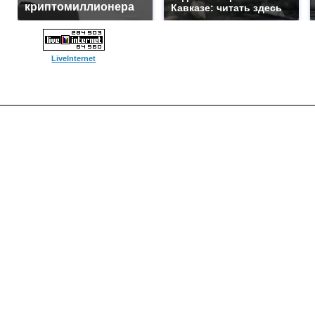
криптомиллионера
Кавказе: читать здесь
LiveInternet