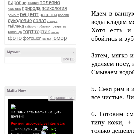
полезно
пирог
пирожки
природа
психология
политика
Идем в ванную
рецепт
рецепты
ремонт
россия
рукоделие
салат
воды кладем м
специи
тайланд
товары из
тайские таблетки
Хотя есть и
торт
тортик
таиланда
травы
фото
юмор
обойтись и зуб
фотошоп
шитьё
Музыка
-
Затем, мягко 
Все (2)
уделяем носу, 
Смываем водой
5. Смотрим в з
Maffia New
-
все чистые. Ли
К приложению
На ЛиРУ есть мафия. Защити
6. Готовим с
друзей!
типу кожи, + 
Рейтинг игроков LiveInternet.ru
1.
AnnLays
- 1811 (
+67
)
только дешевле