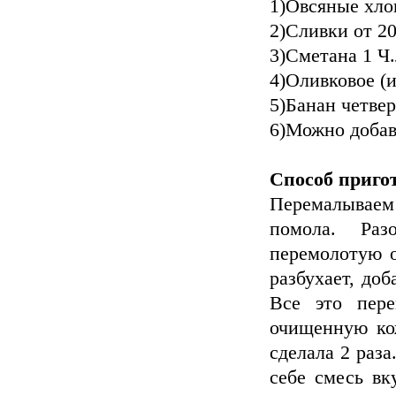
1)Овсяные хло
2)Сливки от 2
3)Сметана 1 Ч.
4)Оливковое (
5)Банан четве
6)Можно добави
Способ приго
Перемалываем
помола. Ра
перемолотую о
разбухает, до
Все это пере
очищенную кож
сделала 2 раза
себе смесь вк