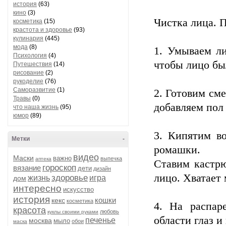
история
(63)
кино
(3)
Чистка лица. П
косметика
(15)
крастота и здоровье
(93)
кулинария
(445)
мода
(8)
1. Умываем л
Психология
(4)
чтобы лицо бы
Путешествия
(14)
рисование
(2)
рукоделие
(76)
Саморазвитие
(1)
2. Готовим см
Травы
(0)
добавляем пол
что наша жизнь
(95)
юмор
(89)
3. Кипятим во
Метки
-
ромашки.
видео
Маски
важно
выпечка
аптека
Ставим кастрю
гороскоп
вязание
дети
дизайн
лицо. Хватает 
здоровье
жизнь
игра
дом
интересно
искусство
история
кошки
кекс
косметика
4. На распар
красота
любовь
куклы своими руками
области глаз и 
печенье
москва
мыло
обои
маска