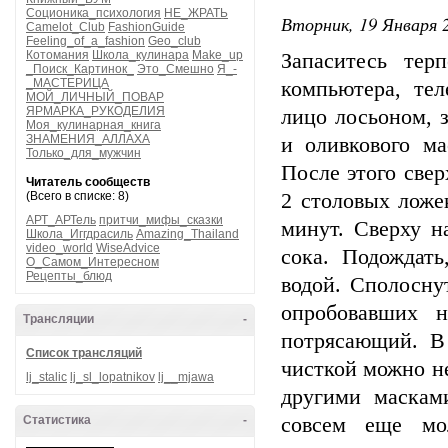
Соционика_психология
НЕ_ЖРАТЬ
Вторник, 19 Января 2
Camelot_Club
FashionGuide
Feeling_of_a_fashion
Geo_club
Котомания
Школа_кулинара
Make_up
Запаситесь те
_Поиск_Картинок_
Это_Смешно
Я_-
_МАСТЕРИЦА
компьютера, тел
МОЙ_ЛИЧНЫЙ_ПОВАР
ЯРМАРКА_РУКОДЕЛИЯ
лицо лосьоном, 
Моя_кулинарная_книга
ЗНАМЕНИЯ_АЛЛАХА
и оливкового ма
Только_для_мужчин
После этого све
Читатель сообществ
(Всего в списке: 8)
2 столовых ложе
АРТ_АРТель
притчи_мифы_сказки
минут. Сверху н
Школа_Иггдрасиль
Amazing_Thailand
video_world
WiseAdvice
сока. Подождать
О_Самом_Интересном
Рецепты_блюд
водой. Сполосну
опробовавших н
Трансляции
-
потрясающий. В 
Список трансляций
чисткой можно не
lj_stalic
lj_sl_lopatnikov
lj__mjawa
другими маскам
Статистика
-
совсем еще мо