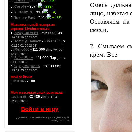
2.
_Prince_
- 923 (
+195
)
Смесь должна
3.
Carolle
- 907 (
+299
)
лицо, избегая о
4.
x_BoNy_x
- 780 (
+74
)
5.
Tommy Ford
- 746 (
+123
)
Оставляем на
Максимальный выигрыш
смеси.
игроков LiveInternet.ru
1.
SeXyАнГеЛоК
- 396 000 Лир
(18:59 19.08.2008)
2.
Tommy_Jonson
- 139 050 Лир
7. Смываем с
(02:19 01.09.2008)
3.
Mello666
- 111 600 Лир
(04:59
крем. Все.
13.08.2008)
4.
FallenFairy
- 111 600 Лир
(20:14
01.09.2008)
5.
Фрау Меркель
- 98 100 Лир
(15:39 25.08.2008)
Мой рейтинг
Luciana5
- 188
Мой максимальный выигрыш
Luciana5
- 33 489 Лир
(16:04
06.08.2008)
Войти в игру
Данные обновляются раз в день при
входе в игру