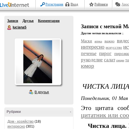
Регистрация
Вход
Рейтинги
Авос
Записи
Друзья
Комментарии
Записи с меткой М
luciana5
Другие метки пользователя ↓
виде
Маски
важно
аптека
интересно
ис
искусство
пирог
печенье
пирожк
рукоделие
салат
т
специи
юмор
ЧИСТКА ЛИЦА
В друзья
Понедельник, 01 Мая 
Это цитата со
Рубрики
-
цитатник или со
Дом - хозяйство
(18)
Чистка лица. 
интересно
(301)