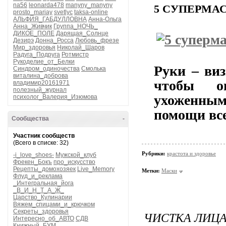
na56
leonarda478
manyny_manyny
5 СУПЕРМАС
prosto_mariay
svetlyc
taksa-online
АЛЬФИЯ_ГАБДУЛЛОВНА
Анна-Ольга
Анна_Живчик
Группа_НОЧЬ_
ДИКОЕ_ПОЛЕ
Дарящая_Солнце
Дезирэ
Донна_Росса
Любовь_фрезе
Мир_здоровья
Николай_Шаров
Радуга_Подруга
Ротмистр
Рукоделие_от_Белки
Руки – ви
Синдром_одиночества
Смолька
виталина_доброва
чтобы о
владимир20161971
полезный_журнал
ухоженным
психолог_Валерия_Изюмова
помощи все
Сообщества
-
Участник сообществ
(Всего в списке: 32)
Рубрики:
крастота и здоровье
-i_love_shoes-
Мужской_клуб
Фрекен_Бокъ
про_искусство
Рецепты_домохозяек
Live_Memory
Метки:
Маски
Флуд_и_реклама
_Интегральная_йога
_В_И_Н_Т_А_Ж_
Царство_Кулинарии
Вяжем_спицами_и_крючком
Секреты_здоровья
ЧИСТКА ЛИЦ
Интересно_об_АВТО
СДВ
Книжный_БУМ