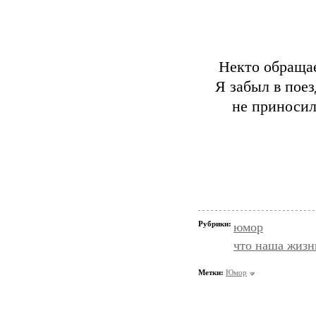
Hекто обращае
Я забыл в поез
не приносил
Рубрики:
юмор
что наша жизн
Метки:
Юмор