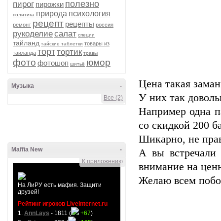
полезно
пирог
пирожки
природа
психология
политика
рецепт
рецепты
ремонт
россия
рукоделие
салат
специи
тайланд
товары из
тайские таблетки
торт
тортик
таиланда
травы
фото
юмор
фотошоп
шитьё
Цена такая заман
Музыка
-
У них так доволь
Все (2)
Например одна па
со скидкой 200 ба
Шикарно, не пра
Maffia New
-
А вы встречали
К приложению
внимание на цен
Желаю всем побо
На ЛиРУ есть мафия. Защити
друзей!
Рейтинг игроков LiveInternet.ru
1.
AnnLays
- 1811 (
+67
)