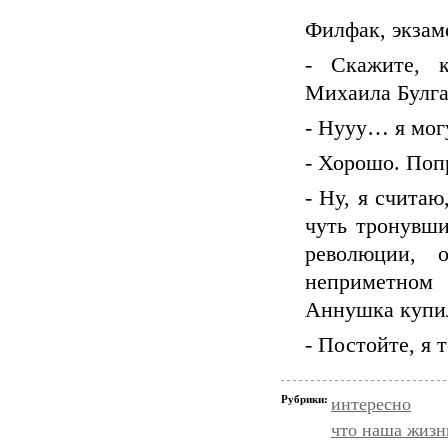
Филфак, экзам
- Скажите, к
Михаила Булга
- Нууу… я мог
- Хорошо. Поп
- Ну, я считаю
чуть тронувши
революции, 
неприметном
Аннушка купи
- Постойте, я
Рубрики:
интересно
что наша жизн