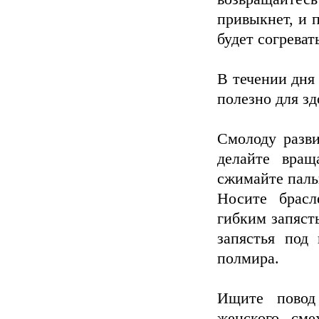
привыкнет, и 
будет согреват
В течении дня
полезно для зд
Смолоду разви
делайте вращ
сжимайте паль
Носите брасл
гибким запяст
запястья под
полмира.
Ищите повод
женского см