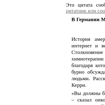
Это цитата со
цитатник или со
В Германии М
История аме
интернет и вс
Столкновение
химиотерапии
благодаря кот
бурно обсужд
людьми. Расс
Керри.
«Вы должны бы
– сказал онк