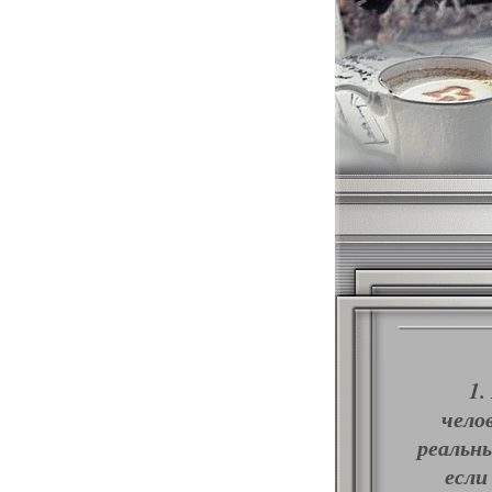
1.
чело
реальн
если