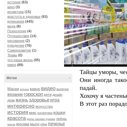
история
(63)
кино
(3)
косметика
(15)
крастота и здоровье
(93)
кулинария
(445)
мода
(8)
Психология
(4)
Путешествия
(14)
рисование
(2)
рукоделие
(76)
Саморазвитие
(1)
Травы
(0)
что наша жизнь
(95)
юмор
(89)
Тайцы уморы, чес
Метки
-
Они иногда тако
падай.
видео
Маски
важно
выпечка
аптека
гороскоп
вязание
дети
Хохочу я частень
дизайн
здоровье
жизнь
игра
дом
В этот раз порад
интересно
искусство
история
кошки
кекс
косметика
красота
любовь
куклы своими руками
печенье
москва
мыло
обои
маска