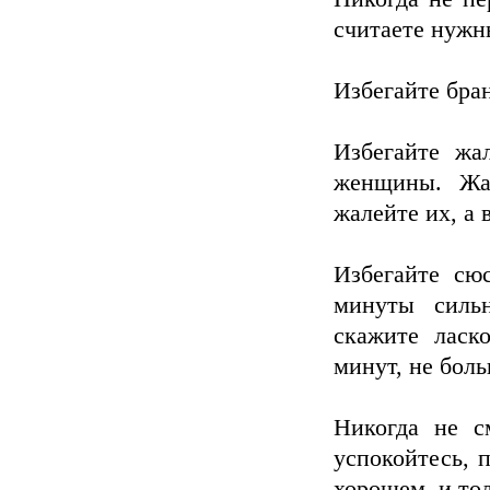
считаете нужн
Избегайте бра
Избегайте жа
женщины. Жа
жалейте их, а 
Избегайте сю
минуты сильн
скажите ласк
минут, не боль
Никогда не см
успокойтесь, 
хорошем, и то