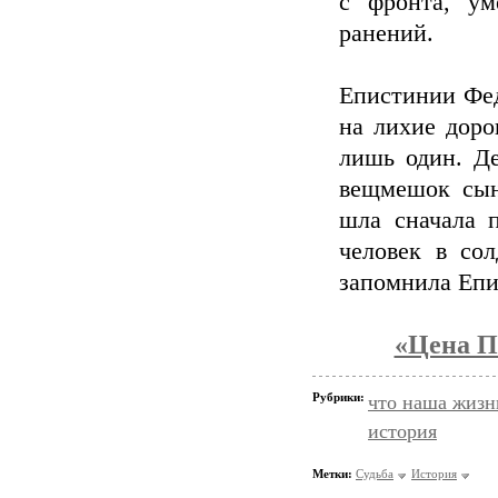
с фронта, ум
ранений.
Епистинии Фед
на лихие доро
лишь один. Де
вещмешок сына
шла сначала п
человек в со
запомнила Епи
«Цена П
Рубрики:
что наша жизн
история
Метки:
Судьба
История