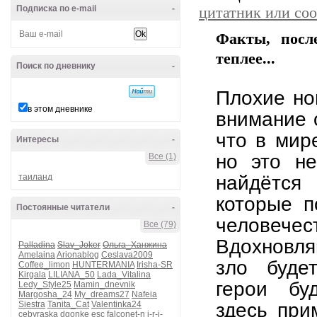
Подписка по e-mail
-
цитатник или со
Факты, посл
теплее...
Поиск по дневнику
-
Плохие но
в этом дневнике
внимание 
что в мир
Интересы
-
но это не
Все (1)
таиланд
найдётся 
которые п
Постоянные читатели
-
человеч
Все (79)
Вдохновл
Palladina
Slav_Joker
Ольга_Ханжина
Amelaina
Arionablog
Ceslava2009
зло буде
Coffee_limon
HUNTERMANIA
Irisha-SR
Kirgala
LILIANA_50
Lada_Vitalina
герои бу
Ledy_Style25
Mamin_dnevnik
Margosha_24
My_dreams27
Nafeia
Siestra
Tanita_Cat
Valentinka24
здесь при
cebyraska
dgonke
esc
falconet-n
i-r-i-