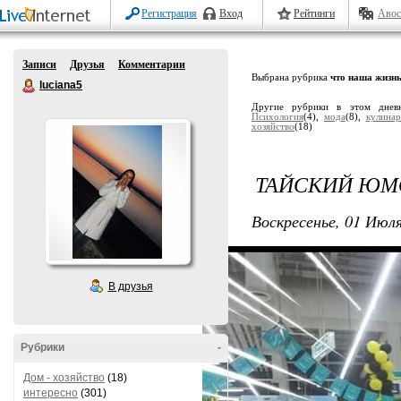
Регистрация
Вход
Рейтинги
Авос
Записи
Друзья
Комментарии
Выбрана рубрика
что наша жизн
luciana5
Другие рубрики в этом днев
Психология
(4),
мода
(8),
кулинар
хозяйство
(18)
ТАЙСКИЙ ЮМ
Воскресенье, 01 Июля
В друзья
Рубрики
-
Дом - хозяйство
(18)
интересно
(301)