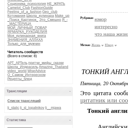
Соционика_психология
НЕ_ЖРАТЬ
Camelot_Club
FashionGuide
Feeling_of_a_fashion
Geo_club
Котомания
Школа_кулинара
Make_up
Рубрики:
юмор
_Поиск_Картинок_
Это_Смешно
Я_-
_МАСТЕРИЦА
интересно
МОЙ_ЛИЧНЫЙ_ПОВАР
ЯРМАРКА_РУКОДЕЛИЯ
что наша жизн
Моя_кулинарная_книга
ЗНАМЕНИЯ_АЛЛАХА
Только_для_мужчин
Метки:
Жизнь
Юмор
Читатель сообществ
(Всего в списке: 8)
АРТ_АРТель
притчи_мифы_сказки
Школа_Иггдрасиль
Amazing_Thailand
ТОНКИЙ АНГ
video_world
WiseAdvice
О_Самом_Интересном
Рецепты_блюд
Пятница, 20 Октября
Трансляции
-
Это цитата соо
цитатник или со
Список трансляций
lj_stalic
lj_sl_lopatnikov
lj__mjawa
Тонкий англи
Статистика
-
Английски