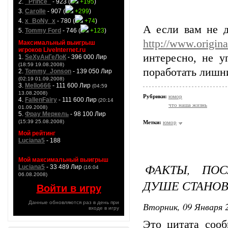
2.
_Prince_
- 923 (
+195
)
3.
Carolle
- 907 (
+299
)
4.
x_BoNy_x
- 780 (
+74
)
А если вам не д
5.
Tommy Ford
- 746 (
+123
)
http://www.origina
Максимальный выигрыш
игроков LiveInternet.ru
интересно, не у
1.
SeXyАнГеЛоК
- 396 000 Лир
(18:59 19.08.2008)
поработать лишни
2.
Tommy_Jonson
- 139 050 Лир
(02:19 01.09.2008)
3.
Mello666
- 111 600 Лир
(04:59
13.08.2008)
Рубрики:
юмор
4.
FallenFairy
- 111 600 Лир
(20:14
что наша жизнь
01.09.2008)
5.
Фрау Меркель
- 98 100 Лир
(15:39 25.08.2008)
Метки:
юмор
Мой рейтинг
Luciana5
- 188
Мой максимальный выигрыш
ФАКТЫ, ПО
Luciana5
- 33 489 Лир
(16:04
06.08.2008)
ДУШЕ СТАНОВИ
Войти в игру
Данные обновляются раз в день при
Вторник, 09 Января 2
входе в игру
Это цитата соо