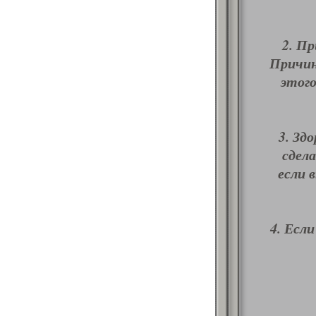
2. Пр
Причин
этого
3. Зд
сдел
если 
4. Если