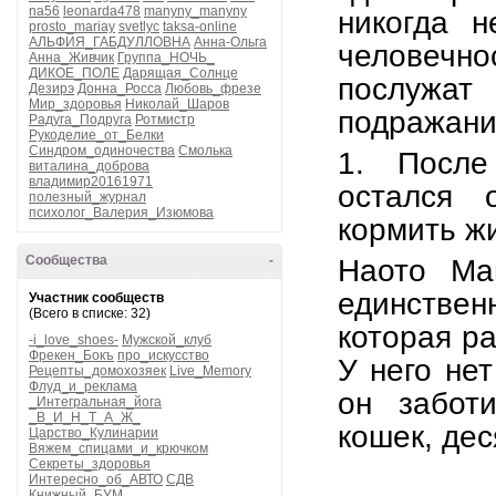
na56
leonarda478
manyny_manyny
никогда н
prosto_mariay
svetlyc
taksa-online
АЛЬФИЯ_ГАБДУЛЛОВНА
Анна-Ольга
человечн
Анна_Живчик
Группа_НОЧЬ_
ДИКОЕ_ПОЛЕ
Дарящая_Солнце
послужа
Дезирэ
Донна_Росса
Любовь_фрезе
Мир_здоровья
Николай_Шаров
подражани
Радуга_Подруга
Ротмистр
Рукоделие_от_Белки
Синдром_одиночества
Смолька
1. После
виталина_доброва
владимир20161971
остался 
полезный_журнал
психолог_Валерия_Изюмова
кормить ж
Сообщества
-
Наото Ма
единстве
Участник сообществ
(Всего в списке: 32)
которая р
-i_love_shoes-
Мужской_клуб
Фрекен_Бокъ
про_искусство
У него не
Рецепты_домохозяек
Live_Memory
Флуд_и_реклама
он забот
_Интегральная_йога
_В_И_Н_Т_А_Ж_
кошек, дес
Царство_Кулинарии
Вяжем_спицами_и_крючком
Секреты_здоровья
Интересно_об_АВТО
СДВ
Книжный_БУМ