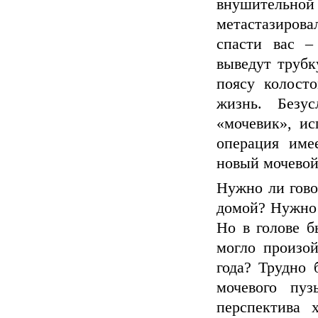
внушительной 
метастазиров
спасти вас –
выведут трубк
поясу колост
жизнь. Безу
«мочевик», ис
операция име
новый мочевой
Нужно ли гово
домой? Нужно 
Но в голове б
могло произой
года? Трудно 
мочевого пу
перспектива 