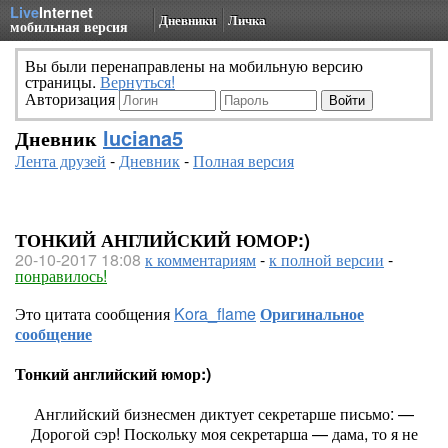
Live
Internet
Дневники
Личка
мобильная версия
Вы были перенаправлены на мобильную версию
страницы.
Вернуться!
Авторизация
Дневник
luciana5
Лента друзей
-
Дневник
-
Полная версия
ТОНКИЙ АНГЛИЙСКИЙ ЮМОР:)
20-10-2017 18:08
к комментариям
-
к полной версии
-
понравилось!
Это цитата сообщения
Kora_flame
Оригинальное
сообщение
Тонкий английский юмор:)
Английский бизнесмен диктует секретарше письмо: —
Дорогой сэр! Поскольку моя секретарша — дама, то я не