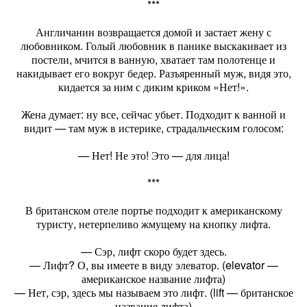
***
Англичанин возвращается домой и застает жену с
любовником. Голый любовник в панике выскакивает из
постели, мчится в ванную, хватает там полотенце и
накидывает его вокруг бедер. Разъяренный муж, видя это,
кидается за ним с диким криком «Нет!».
Жена думает: ну все, сейчас убьет. Подходит к ванной и
видит — там муж в истерике, страдальческим голосом:
— Нет! Не это! Это — для лица!
***
В британском отеле портье подходит к американскому
туристу, нетерпеливо жмущему на кнопку лифта.
— Сэр, лифт скоро будет здесь.
— Лифт? О, вы имеете в виду элеватор. (elevator —
американское название лифта)
— Нет, сэр, здесь мы называем это лифт. (lift — британское
название лифта)