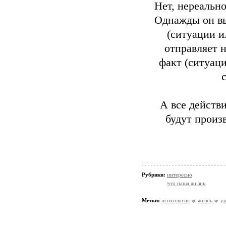
Нет, нереальн
Однажды он вы
(ситуации и
отправляет 
факт (ситуац
А все действ
будут произ
Рубрики:
интересно
что наша жизнь
Метки:
психология
жизнь
у