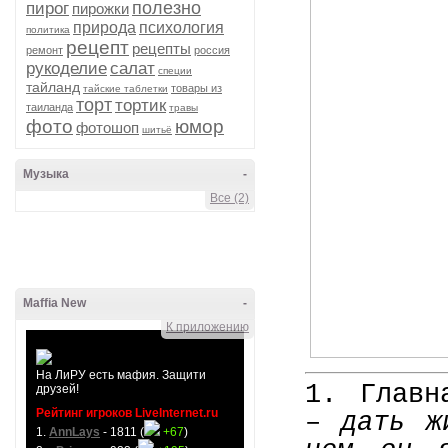
полезно
пирог
пирожки
природа
психология
политика
рецепт
рецепты
ремонт
россия
рукоделие
салат
специи
тайланд
товары из
тайские таблетки
торт
тортик
таиланда
травы
фото
юмор
фотошоп
шитьё
Музыка
-
Все (2)
Maffia New
-
К приложению
На ЛиРУ есть мафия. Защити
1. Главн
друзей!
Рейтинг игроков LiveInternet.ru
–
дать ж
1.
AnnLays
- 1811 (
+67
)