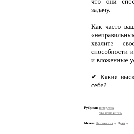
что они спос
задачу.
Как часто ваш
«неправильны
хвалите св
способности и 
и вложенные у
✔ Какие выск
себе?
Рубрики:
интересно
что наша жизнь
Метки:
Психология
Дети