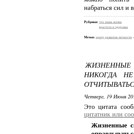
набраться сил и 
Рубрики:
что наша жизнь
крастота и здоровье
Метки:
центр развития личности
ЖИЗНЕННЫЕ
НИКОГДА Н
ОТЧИТЫВАТЬС
Четверг, 19 Июня 20
Это цитата соо
цитатник или со
Жизненные с
оправдыватьс