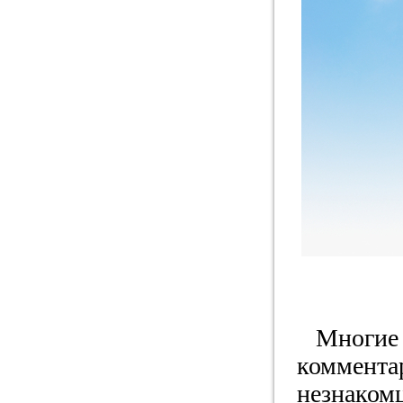
Многие н
коммента
незнакомц