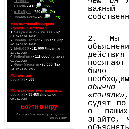
чем он 
2.
_Prince_
- 923 (
+195
)
3.
Carolle
- 907 (
+299
)
важный
4.
x_BoNy_x
- 780 (
+74
)
собствен
5.
Tommy Ford
- 746 (
+123
)
Максимальный выигрыш
игроков LiveInternet.ru
1.
SeXyАнГеЛоК
- 396 000 Лир
2. Мы 
(18:59 19.08.2008)
2.
Tommy_Jonson
- 139 050 Лир
объяснен
(02:19 01.09.2008)
3.
Mello666
- 111 600 Лир
(04:59
действи
13.08.2008)
4.
FallenFairy
- 111 600 Лир
(20:14
посягают
01.09.2008)
5.
Фрау Меркель
- 98 100 Лир
было
(15:39 25.08.2008)
Мой рейтинг
необход
Luciana5
- 188
обычно 
Мой максимальный выигрыш
«поняли»
Luciana5
- 33 489 Лир
(16:04
06.08.2008)
судят по
Войти в игру
о ваших
Данные обновляются раз в день при
знайте, 
входе в игру
объяснят