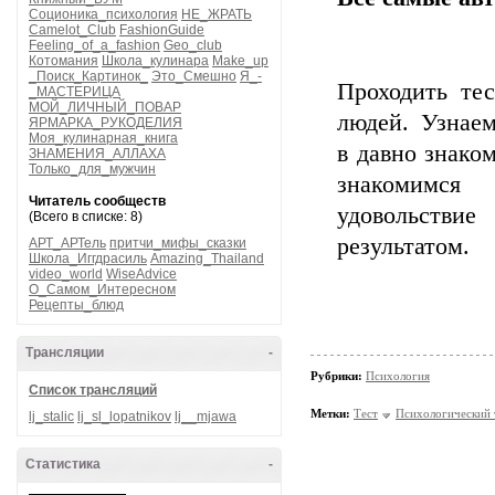
Соционика_психология
НЕ_ЖРАТЬ
Camelot_Club
FashionGuide
Feeling_of_a_fashion
Geo_club
Котомания
Школа_кулинара
Make_up
_Поиск_Картинок_
Это_Смешно
Я_-
Проходить те
_МАСТЕРИЦА
МОЙ_ЛИЧНЫЙ_ПОВАР
людей. Узнае
ЯРМАРКА_РУКОДЕЛИЯ
Моя_кулинарная_книга
в давно знако
ЗНАМЕНИЯ_АЛЛАХА
Только_для_мужчин
знакомимся
Читатель сообществ
удовольствие
(Всего в списке: 8)
результатом.
АРТ_АРТель
притчи_мифы_сказки
Школа_Иггдрасиль
Amazing_Thailand
video_world
WiseAdvice
О_Самом_Интересном
Рецепты_блюд
Трансляции
-
Рубрики:
Психология
Список трансляций
Метки:
Тест
Психологический 
lj_stalic
lj_sl_lopatnikov
lj__mjawa
Статистика
-