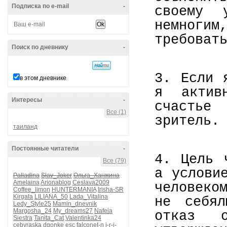
Подписка по e-mail
-
своему
немноги
требоват
Поиск по дневнику
-
3. Если 
в этом дневнике
я актив
Интересы
-
счастье
Все (1)
зритель.
таиланд
Постоянные читатели
-
4. Цель 
Все (79)
а услови
Palladina
Slav_Joker
Ольга_Ханжина
Amelaina
Arionablog
Ceslava2009
человеко
Coffee_limon
HUNTERMANIA
Irisha-SR
Kirgala
LILIANA_50
Lada_Vitalina
не себя
Ledy_Style25
Mamin_dnevnik
Margosha_24
My_dreams27
Nafeia
отказ 
Siestra
Tanita_Cat
Valentinka24
cebyraska
dgonke
esc
falconet-n
i-r-i-