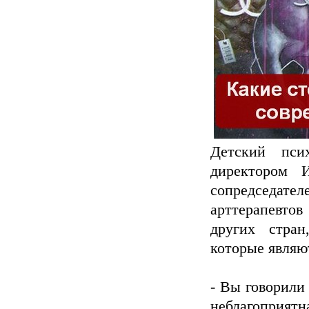
Детский пси
директором И
сопредседате
арттерапевто
других стран
которые являю
- Вы говорили 
неблагоприятн