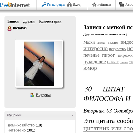
Регистрация
Вход
Рейтинги
Авос
Записи
Друзья
Комментарии
Записи с меткой п
luciana5
Другие метки пользователя ↓
виде
Маски
важно
аптека
интересно
ис
искусство
пирог
печенье
пирожк
рукоделие
салат
т
специи
юмор
30 ЦИТАТ
В друзья
ФИЛОСОФА И
Вторник, 03 Октября
Рубрики
-
Это цитата соо
Дом - хозяйство
(18)
цитатник или со
интересно
(301)