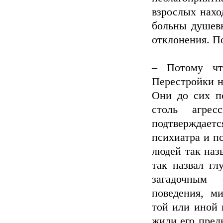
взрослых нахо
больны душевн
отклонения. П
– Потому чт
Перестройки н
Они до сих п
столь агре
подтверждае
психиатра и п
людей так наз
так назвал гл
загадочным 
поведения, ми
той или иной 
жили его пред