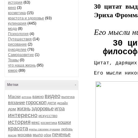
история
(63)
30 цитат выд
кино
(3)
косметика
(15)
Эриха Фромм
крастота и здоровье
(93)
кулинария
(445)
мода
(8)
Его мысли н
Психология
(4)
Путешествия
(14)
30 ци
рисование
(2)
рукоделие
(76)
философ
Саморазвитие
(1)
Травы
(0)
Цитат, дарящих
что наша жизнь
(95)
юмор
(89)
Его мысли нико
Метки
-
видео
Маски
важно
выпечка
аптека
гороскоп
вязание
дети
дизайн
здоровье
жизнь
игра
дом
интересно
искусство
история
кошки
кекс
косметика
красота
любовь
куклы своими руками
печенье
москва
мыло
обои
маска