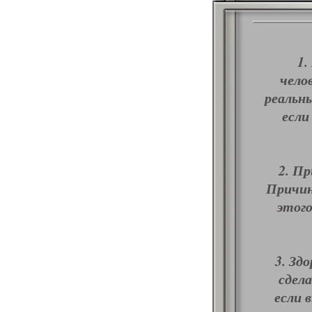
1.
чело
реальн
если
2. Пр
Причин
этого
3. Зд
сдел
если 