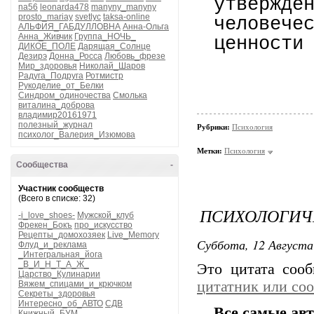
утвержд
na56
leonarda478
manyny_manyny
prosto_mariay
svetlyc
taksa-online
человече
АЛЬФИЯ_ГАБДУЛЛОВНА
Анна-Ольга
Анна_Живчик
Группа_НОЧЬ_
ценности
ДИКОЕ_ПОЛЕ
Дарящая_Солнце
Дезирэ
Донна_Росса
Любовь_фрезе
Мир_здоровья
Николай_Шаров
Радуга_Подруга
Ротмистр
Рукоделие_от_Белки
Синдром_одиночества
Смолька
виталина_доброва
владимир20161971
полезный_журнал
Рубрики:
Психология
психолог_Валерия_Изюмова
Метки:
Психология
Сообщества
-
Участник сообществ
(Всего в списке: 32)
ПСИХОЛОГИЧ
-i_love_shoes-
Мужской_клуб
Фрекен_Бокъ
про_искусство
Рецепты_домохозяек
Live_Memory
Суббота, 12 Августа
Флуд_и_реклама
_Интегральная_йога
_В_И_Н_Т_А_Ж_
Это цитата соо
Царство_Кулинарии
цитатник или со
Вяжем_спицами_и_крючком
Секреты_здоровья
Интересно_об_АВТО
СДВ
Все самые ав
Книжный_БУМ