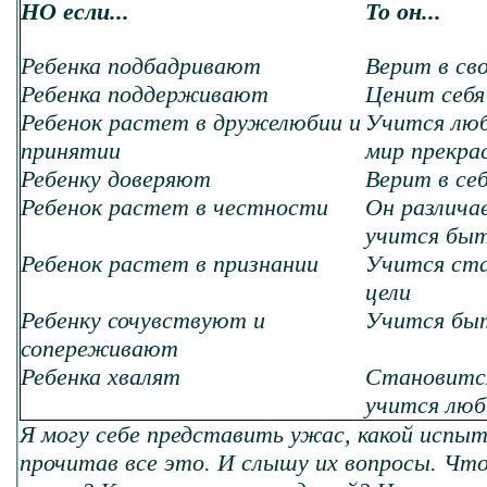
НО если...
То он...
Ребенка подбадривают
Верит в св
Ребенка поддерживают
Ценит себя
Ребенок растет в дружелюбии и
Учится люб
принятии
мир прекра
Ребенку доверяют
Верит в се
Ребенок растет в честности
Он различае
учится быт
Ребенок растет в признании
Учится ста
цели
Ребенку сочувствуют и
Учится бы
сопереживают
Ребенка хвалят
Становитс
учится люб
Я могу себе представить ужас, какой испы
прочитав все это. И слышу их вопросы. Чт