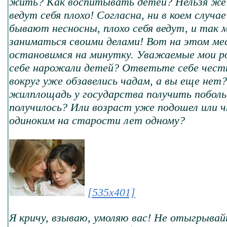
жить? Как воспитывать детей? Нельзя же и
ведут себя плохо! Согласна, ни в коем случа
бывают несносны, плохо себя ведут, и так 
заниматься своими делами! Вот на этом ме
остановимся на минутку. Уважаемые мои р
себе нарожали детей? Ответьте себе чест
вокруг уже обзавелись чадам, а вы еще нет
жилплощадь у государства получить побол
получилось? Или возраст уже подошел или 
одиноким на старости лет одному?
[535x401]
Я кричу, взываю, умоляю вас! Не отыгрывай