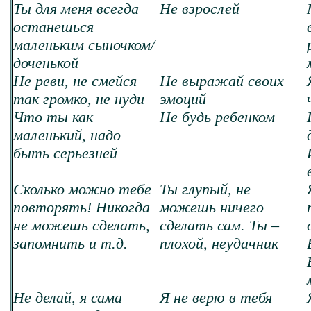
Ты для меня всегда
Не взрослей
останешься
маленьким сыночком/
доченькой
Не реви, не смейся
Не выражай своих
так громко, не нуди
эмоций
Что ты как
Не будь ребенком
маленький, надо
быть серьезней
Сколько можно тебе
Ты глупый, не
повторять! Никогда
можешь ничего
не можешь сделать,
сделать сам. Ты –
запомнить и т.д.
плохой, неудачник
Не делай, я сама
Я не верю в тебя