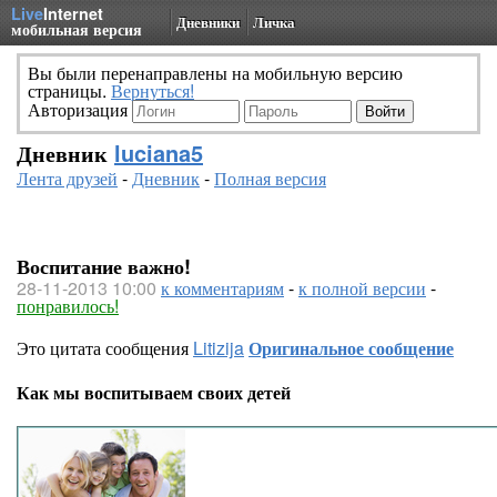
Live
Internet
Дневники
Личка
мобильная версия
Вы были перенаправлены на мобильную версию
страницы.
Вернуться!
Авторизация
Дневник
luciana5
Лента друзей
-
Дневник
-
Полная версия
Воспитание важно!
28-11-2013 10:00
к комментариям
-
к полной версии
-
понравилось!
Это цитата сообщения
Litizija
Оригинальное сообщение
Как мы воспитываем своих детей