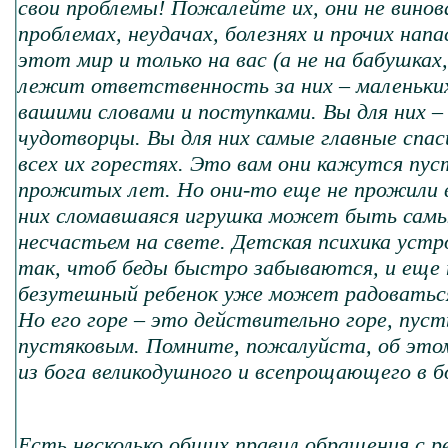
свои проблемы! Пожалейте их, они не вино
проблемах, неудачах, болезнях и прочих напа
этот мир и только на вас (а не на бабушках
лежит ответственность за них – маленьки
вашими словами и поступками. Вы для них – 
чудотворцы. Вы для них самые главные спа
всех их горестях. Это вам они кажутся пу
прожитых лет. Но они-то еще не прожили в
них сломавшаяся игрушка может быть сам
несчастьем на свете. Детская психика устр
так, чтоб беды быстро забываются, и еще 
безутешный ребенок уже может радоваться
Но его горе – это действительно горе, пус
пустяковым. Помните, пожалуйста, об это
из бога великодушного и всепрощающего в б
Есть несколько общих правил обращения с р