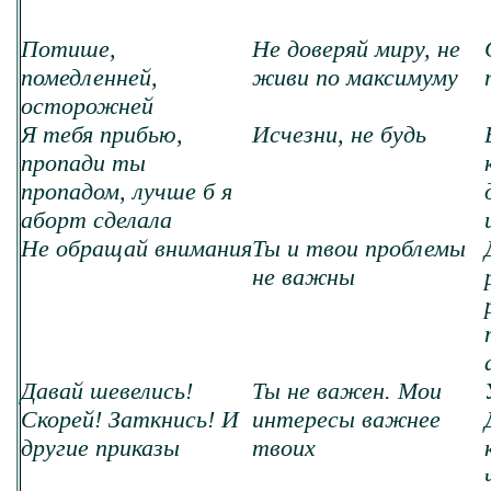
Потише,
Не доверяй миру, не
помедленней,
живи по максимуму
осторожней
Я тебя прибью,
Исчезни, не будь
пропади ты
пропадом, лучше б я
аборт сделала
Не обращай внимания
Ты и твои проблемы
не важны
Давай шевелись!
Ты не важен. Мои
Скорей! Заткнись! И
интересы важнее
другие приказы
твоих