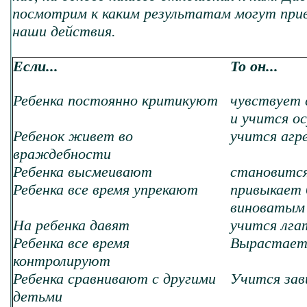
посмотрим к каким результатам могут при
наши действия.
Если...
То он...
Ребенка постоянно критикуют
чувствует 
и учится о
Ребенок живет во
учится агр
враждебности
Ребенка высмеивают
становитс
Ребенка все время упрекают
привыкает 
виноватым
На ребенка давят
учится лга
Ребенка все время
Вырастает
контролируют
Ребенка сравнивают с другими
Учится зав
детьми