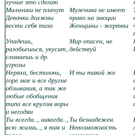
лучше это сделаю
Мальчики не плачут
Мужчина не имеет
Девочки должны
право на эмоции
вести себя тихо
Женщины - жертвы
Упадешь,
Мир опасен, не
разобьешься, укусит,
действуй
сломаешь и др.
угрозы
Неряха, бестолочь,
И ты такой же
горе мое и все другие
обзывания, а так же
любые обобщения
типа все кругом воры
и негодяи
Ты всегда.., никогда..,
Ты безнадежен.
всю жизнь.., я так и
Невозможность