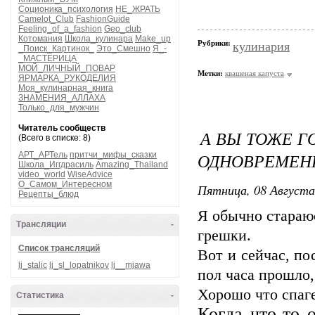
Соционика_психология
НЕ_ЖРАТЬ
Camelot_Club
FashionGuide
Feeling_of_a_fashion
Geo_club
Котомания
Школа_кулинара
Make_up
Рубрики:
кулинария
_Поиск_Картинок_
Это_Смешно
Я_-
_МАСТЕРИЦА
МОЙ_ЛИЧНЫЙ_ПОВАР
Метки:
квашеная капуста
ЯРМАРКА_РУКОДЕЛИЯ
Моя_кулинарная_книга
ЗНАМЕНИЯ_АЛЛАХА
Только_для_мужчин
Читатель сообществ
А ВЫ ТОЖЕ Г
(Всего в списке: 8)
ОДНОВРЕМЕН
АРТ_АРТель
притчи_мифы_сказки
Школа_Иггдрасиль
Amazing_Thailand
video_world
WiseAdvice
О_Самом_Интересном
Пятница, 08 Августа
Рецепты_блюд
Я обычно стараюс
Трансляции
-
грешки.
Список трансляций
Вот и сейчас, по
lj_stalic
lj_sl_lopatnikov
lj__mjawa
пол часа прошло,
Хорошо что спаге
Статистика
-
Когда что-то 