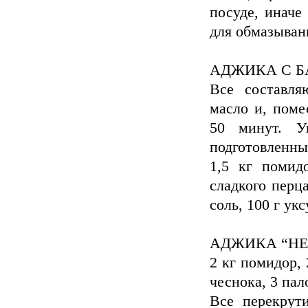
посуде, иначе
для обмазыван
АДЖИКА С 
Все составля
масло и, поме
50 минут. У
подготовленны
1,5 кг помид
сладкого перца
соль, 100 г укс
АДЖИКА “HЕ
2 кг помидоp, 
чеснока, 3 пал
Все пеpекpут