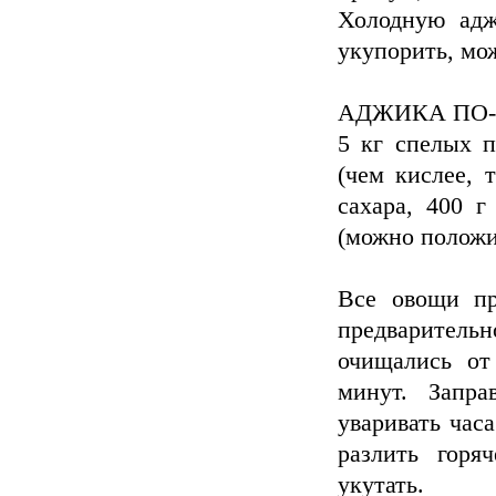
Холодную адж
укупорить, мо
АДЖИКА ПО
5 кг спелых п
(чем кислее, т
сахара, 400 г
(можно положить
Все овощи пр
предварительн
очищались от
минут. Запра
уваривать час
разлить горя
укутать.