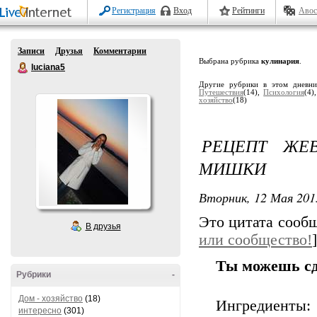
Регистрация
Вход
Рейтинги
Авос
Записи
Друзья
Комментарии
Выбрана рубрика
кулинария
.
luciana5
Другие рубрики в этом дневн
Путешествия
(14),
Психология
(4)
хозяйство
(18)
РЕЦЕПТ ЖЕВ
МИШКИ
Вторник, 12 Мая 201
Это цитата сооб
В друзья
или сообщество!
]
Ты можешь сд
Рубрики
-
Дом - хозяйство
(18)
Ингредиенты:
интересно
(301)