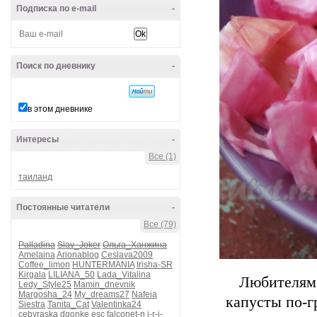
Подписка по e-mail
-
Поиск по дневнику
-
в этом дневнике
Интересы
-
Все (1)
таиланд
Постоянные читатели
-
Все (79)
Palladina
Slav_Joker
Ольга_Ханжина
Amelaina
Arionablog
Ceslava2009
Coffee_limon
HUNTERMANIA
Irisha-SR
Kirgala
LILIANA_50
Lada_Vitalina
Любителям 
Ledy_Style25
Mamin_dnevnik
Margosha_24
My_dreams27
Nafeia
капусты по-г
Siestra
Tanita_Cat
Valentinka24
cebyraska
dgonke
esc
falconet-n
i-r-i-