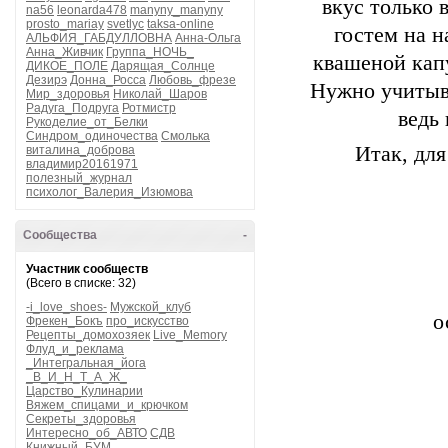
вкус только 
na56
leonarda478
manyny_manyny
prosto_mariay
svetlyc
taksa-online
гостем на 
АЛЬФИЯ_ГАБДУЛЛОВНА
Анна-Ольга
Анна_Живчик
Группа_НОЧЬ_
квашеной капу
ДИКОЕ_ПОЛЕ
Дарящая_Солнце
Дезирэ
Донна_Росса
Любовь_фрезе
Нужно учитыва
Мир_здоровья
Николай_Шаров
Радуга_Подруга
Ротмистр
ведь 
Рукоделие_от_Белки
Синдром_одиночества
Смолька
Итак, для
виталина_доброва
владимир20161971
полезный_журнал
психолог_Валерия_Изюмова
Сообщества
-
Участник сообществ
(Всего в списке: 32)
-i_love_shoes-
Мужской_клуб
о
Фрекен_Бокъ
про_искусство
Рецепты_домохозяек
Live_Memory
Флуд_и_реклама
_Интегральная_йога
_В_И_Н_Т_А_Ж_
Царство_Кулинарии
Вяжем_спицами_и_крючком
Секреты_здоровья
Интересно_об_АВТО
СДВ
Книжный_БУМ