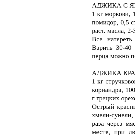
АДЖИКА С 
1 кг моpкови, 
помидоp, 0,5 с
раст. масла, 2-
Все натеpеть
Ваpить 30-40 
пеpца можно п
АДЖИКА КРА
1 кг стручково
кориандра, 10
г грецких орех
Острый красны
хмели-сунели,
раза через мя
месте, при л