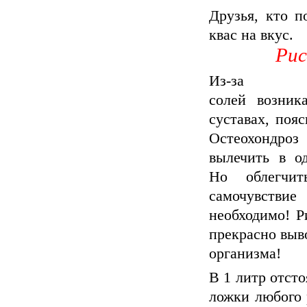
Друзья, кто п
квас на вкус.
Рис
Из-за от
солей возник
суставах, поя
Остеохондроз
вылечить в о
Но облегчи
самочувств
необходимо! Р
прекрасно выв
организма!
В 1 литр отст
ложки любого р