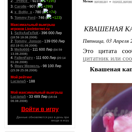
2.
_Prince_
- 923 (
+195
)
Метки:
мармелад
рецепт марме
3.
Carolle
- 907 (
+299
)
4.
x_BoNy_x
- 780 (
+74
)
5.
Tommy Ford
- 746 (
+123
)
Максимальный выигрыш
КВАШЕНАЯ К
игроков LiveInternet.ru
1.
SeXyАнГеЛоК
- 396 000 Лир
(18:59 19.08.2008)
Пятница, 03 Апреля 2
2.
Tommy_Jonson
- 139 050 Лир
(02:19 01.09.2008)
3.
Mello666
- 111 600 Лир
Это цитата со
(04:59
13.08.2008)
цитатник или со
4.
FallenFairy
- 111 600 Лир
(20:14
01.09.2008)
5.
Фрау Меркель
- 98 100 Лир
Квашеная кап
(15:39 25.08.2008)
Мой рейтинг
Luciana5
- 188
Мой максимальный выигрыш
Luciana5
- 33 489 Лир
(16:04
06.08.2008)
Войти в игру
Данные обновляются раз в день при
входе в игру