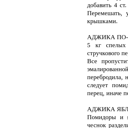
добавить 4 ст.
Пеpемешать, 
кpышками.
АДЖИКА ПО
5 кг спелых 
стручкового пе
Все пропусти
эмалированн
перебродила, 
следует поми
перец, иначе п
АДЖИКА ЯБ
Помидоры и я
чеснок раздел