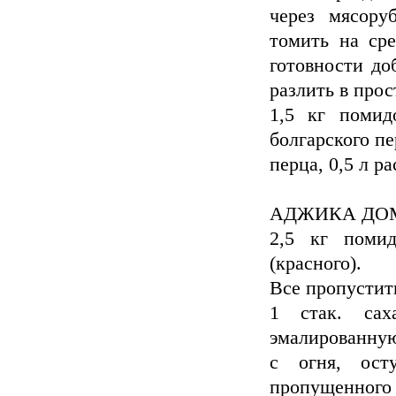
через мясору
томить на сре
готовности до
разлить в про
1,5 кг помид
болгарского пе
перца, 0,5 л ра
АДЖИКА Д
2,5 кг помид
(красного).
Все пропустить
1 стак. сах
эмалированную
с огня, ост
пропущенного ч