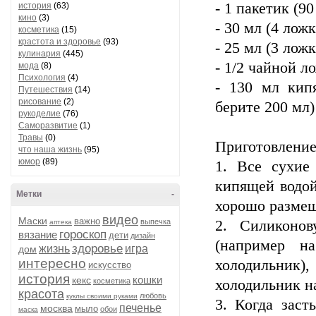
- 1 пакетик (9
история
(63)
кино
(3)
- 30 мл (4 лож
косметика
(15)
крастота и здоровье
(93)
- 25 мл (3 лож
кулинария
(445)
- 1/2 чайной 
мода
(8)
Психология
(4)
- 130 мл кип
Путешествия
(14)
рисование
(2)
берите 200 мл)
рукоделие
(76)
Саморазвитие
(1)
Травы
(0)
Приготовление
что наша жизнь
(95)
юмор
(89)
1. Все сухие
кипящей водой
Метки
-
хорошо размеш
видео
Маски
важно
выпечка
2. Силиконов
аптека
гороскоп
вязание
дети
дизайн
(например н
здоровье
жизнь
игра
дом
интересно
холодильник
искусство
история
кошки
кекс
косметика
холодильник н
красота
любовь
куклы своими руками
3. Когда заст
печенье
москва
мыло
обои
маска