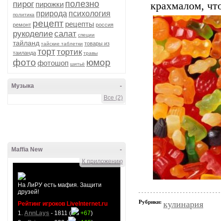
полезно
пирог
пирожки
крахмалом, чт
природа
психология
политика
рецепт
рецепты
ремонт
россия
рукоделие
салат
специи
тайланд
товары из
тайские таблетки
торт
тортик
таиланда
травы
фото
юмор
фотошоп
шитьё
Музыка
-
Все (2)
Maffia New
-
К приложению
На ЛиРУ есть мафия. Защити
друзей!
Рубрики:
кулинария
Рейтинг игроков LiveInternet.ru
1.
AnnLays
- 1811 (
+67
)