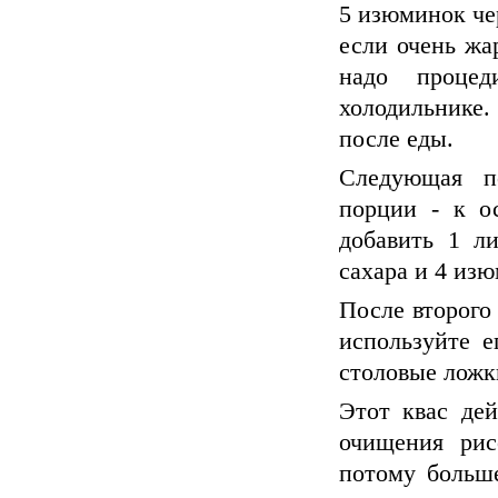
5 изюминок чер
если очень жар
надо проце
холодильнике.
после еды.
Следующая по
порции - к о
добавить 1 ли
сахара и 4 из
После второго 
используйте е
столовые ложки
Этот квас дей
очищения рис
потому больше