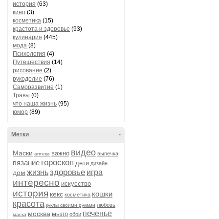
история
(63)
кино
(3)
косметика
(15)
крастота и здоровье
(93)
кулинария
(445)
мода
(8)
Психология
(4)
Путешествия
(14)
рисование
(2)
рукоделие
(76)
Саморазвитие
(1)
Травы
(0)
что наша жизнь
(95)
юмор
(89)
Метки
-
видео
Маски
важно
выпечка
аптека
гороскоп
вязание
дети
дизайн
здоровье
жизнь
игра
дом
интересно
искусство
история
кошки
кекс
косметика
красота
любовь
куклы своими руками
печенье
москва
мыло
обои
маска