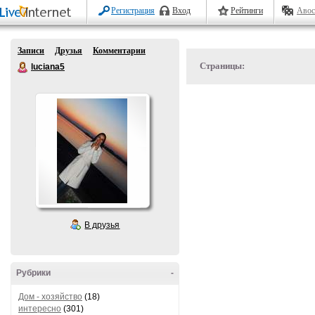
Регистрация
Вход
Рейтинги
Авос
Записи
Друзья
Комментарии
Страницы:
luciana5
В друзья
Рубрики
-
Дом - хозяйство
(18)
интересно
(301)