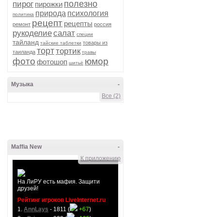
полезно
пирог
пирожки
природа
психология
политика
рецепт
рецепты
ремонт
россия
рукоделие
салат
специи
тайланд
товары из
тайские таблетки
торт
тортик
таиланда
травы
фото
юмор
фотошоп
шитьё
Музыка
-
Все (2)
Maffia New
-
К приложению
На ЛиРУ есть мафия. Защити
друзей!
Рейтинг игроков LiveInternet.ru
1.
AnnLays
- 1811 (
+67
)