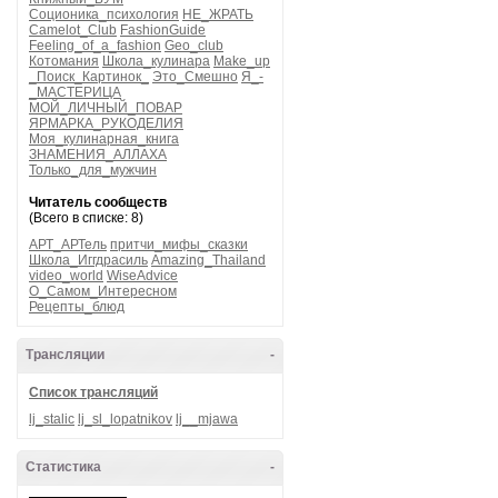
Соционика_психология
НЕ_ЖРАТЬ
Camelot_Club
FashionGuide
Feeling_of_a_fashion
Geo_club
Котомания
Школа_кулинара
Make_up
_Поиск_Картинок_
Это_Смешно
Я_-
_МАСТЕРИЦА
МОЙ_ЛИЧНЫЙ_ПОВАР
ЯРМАРКА_РУКОДЕЛИЯ
Моя_кулинарная_книга
ЗНАМЕНИЯ_АЛЛАХА
Только_для_мужчин
Читатель сообществ
(Всего в списке: 8)
АРТ_АРТель
притчи_мифы_сказки
Школа_Иггдрасиль
Amazing_Thailand
video_world
WiseAdvice
О_Самом_Интересном
Рецепты_блюд
Трансляции
-
Список трансляций
lj_stalic
lj_sl_lopatnikov
lj__mjawa
Статистика
-