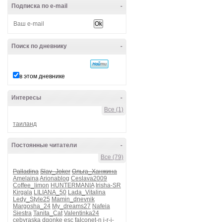
Подписка по e-mail
-
Поиск по дневнику
-
в этом дневнике
Интересы
-
Все (1)
таиланд
Постоянные читатели
-
Все (79)
Palladina
Slav_Joker
Ольга_Ханжина
Amelaina
Arionablog
Ceslava2009
Coffee_limon
HUNTERMANIA
Irisha-SR
Kirgala
LILIANA_50
Lada_Vitalina
Ledy_Style25
Mamin_dnevnik
Margosha_24
My_dreams27
Nafeia
Siestra
Tanita_Cat
Valentinka24
cebyraska
dgonke
esc
falconet-n
i-r-i-