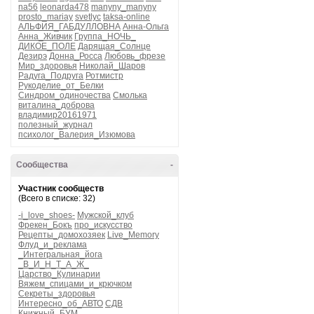
na56
leonarda478
manyny_manyny
prosto_mariay
svetlyc
taksa-online
АЛЬФИЯ_ГАБДУЛЛОВНА
Анна-Ольга
Анна_Живчик
Группа_НОЧЬ_
ДИКОЕ_ПОЛЕ
Дарящая_Солнце
Дезирэ
Донна_Росса
Любовь_фрезе
Мир_здоровья
Николай_Шаров
Радуга_Подруга
Ротмистр
Рукоделие_от_Белки
Синдром_одиночества
Смолька
виталина_доброва
владимир20161971
полезный_журнал
психолог_Валерия_Изюмова
Сообщества
-
Участник сообществ
(Всего в списке: 32)
-i_love_shoes-
Мужской_клуб
Фрекен_Бокъ
про_искусство
Рецепты_домохозяек
Live_Memory
Флуд_и_реклама
_Интегральная_йога
_В_И_Н_Т_А_Ж_
Царство_Кулинарии
Вяжем_спицами_и_крючком
Секреты_здоровья
Интересно_об_АВТО
СДВ
Книжный_БУМ