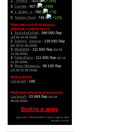
2.
_Prince_
- 923 (
+195
)
3.
Carolle
- 907 (
+299
)
4.
x_BoNy_x
- 780 (
+74
)
5.
Tommy Ford
- 746 (
+123
)
Максимальный выигрыш
игроков LiveInternet.ru
1.
SeXyАнГеЛоК
- 396 000 Лир
(18:59 19.08.2008)
2.
Tommy_Jonson
- 139 050 Лир
(02:19 01.09.2008)
3.
Mello666
- 111 600 Лир
(04:59
13.08.2008)
4.
FallenFairy
- 111 600 Лир
(20:14
01.09.2008)
5.
Фрау Меркель
- 98 100 Лир
(15:39 25.08.2008)
Мой рейтинг
Luciana5
- 188
Мой максимальный выигрыш
Luciana5
- 33 489 Лир
(16:04
06.08.2008)
Войти в игру
Данные обновляются раз в день при
входе в игру