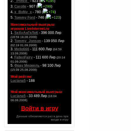
2.
_Prince_
- 923 (
+195
)
3.
Carolle
- 907 (
+299
)
4.
x_BoNy_x
- 780 (
+74
)
5.
Tommy Ford
- 746 (
+123
)
Максимальный выигрыш
игроков LiveInternet.ru
1.
SeXyАнГеЛоК
- 396 000 Лир
(18:59 19.08.2008)
2.
Tommy_Jonson
- 139 050 Лир
(02:19 01.09.2008)
3.
Mello666
- 111 600 Лир
(04:59
13.08.2008)
4.
FallenFairy
- 111 600 Лир
(20:14
01.09.2008)
5.
Фрау Меркель
- 98 100 Лир
(15:39 25.08.2008)
Мой рейтинг
Luciana5
- 188
Мой максимальный выигрыш
Luciana5
- 33 489 Лир
(16:04
06.08.2008)
Войти в игру
Данные обновляются раз в день при
входе в игру