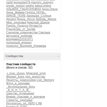
na56
leonarda478
manyny_manyny
prosto_mariay
svetlyc
taksa-online
АЛЬФИЯ_ГАБДУЛЛОВНА
Анна-Ольга
Анна_Живчик
Группа_НОЧЬ_
ДИКОЕ_ПОЛЕ
Дарящая_Солнце
Дезирэ
Донна_Росса
Любовь_фрезе
Мир_здоровья
Николай_Шаров
Радуга_Подруга
Ротмистр
Рукоделие_от_Белки
Синдром_одиночества
Смолька
виталина_доброва
владимир20161971
полезный_журнал
психолог_Валерия_Изюмова
Сообщества
-
Участник сообществ
(Всего в списке: 32)
-i_love_shoes-
Мужской_клуб
Фрекен_Бокъ
про_искусство
Рецепты_домохозяек
Live_Memory
Флуд_и_реклама
_Интегральная_йога
_В_И_Н_Т_А_Ж_
Царство_Кулинарии
Вяжем_спицами_и_крючком
Секреты_здоровья
Интересно_об_АВТО
СДВ
Книжный_БУМ