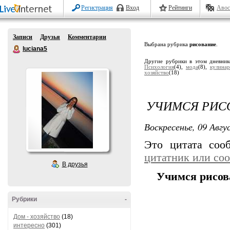
Регистрация
Вход
Рейтинги
Авос
Записи
Друзья
Комментарии
Выбрана рубрика
рисование
.
luciana5
Другие рубрики в этом дневни
Психология
(4),
мода
(8),
кулинар
хозяйство
(18)
УЧИМСЯ РИС
Воскресенье, 09 Авгу
Это цитата со
цитатник или со
В друзья
Учимся рисова
Рубрики
-
Дом - хозяйство
(18)
интересно
(301)