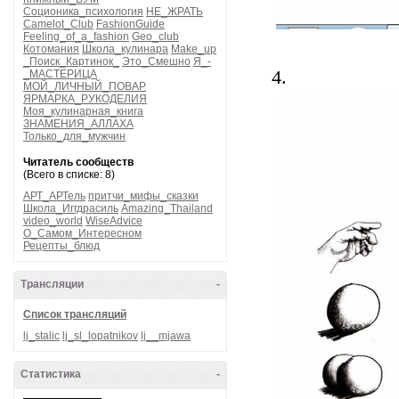
Соционика_психология
НЕ_ЖРАТЬ
Camelot_Club
FashionGuide
Feeling_of_a_fashion
Geo_club
Котомания
Школа_кулинара
Make_up
_Поиск_Картинок_
Это_Смешно
Я_-
4.
_МАСТЕРИЦА
МОЙ_ЛИЧНЫЙ_ПОВАР
ЯРМАРКА_РУКОДЕЛИЯ
Моя_кулинарная_книга
ЗНАМЕНИЯ_АЛЛАХА
Только_для_мужчин
Читатель сообществ
(Всего в списке: 8)
АРТ_АРТель
притчи_мифы_сказки
Школа_Иггдрасиль
Amazing_Thailand
video_world
WiseAdvice
О_Самом_Интересном
Рецепты_блюд
Трансляции
-
Список трансляций
lj_stalic
lj_sl_lopatnikov
lj__mjawa
Статистика
-