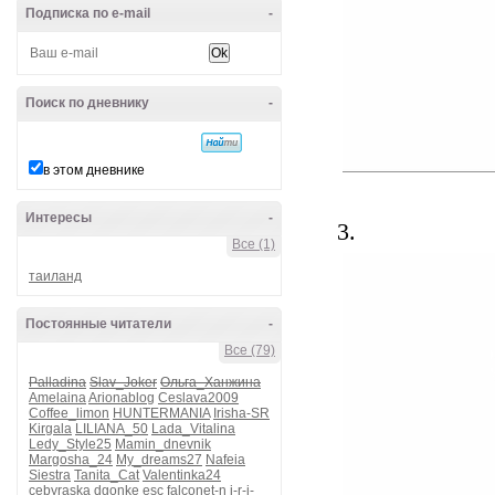
Подписка по e-mail
-
Поиск по дневнику
-
в этом дневнике
Интересы
-
3.
Все (1)
таиланд
Постоянные читатели
-
Все (79)
Palladina
Slav_Joker
Ольга_Ханжина
Amelaina
Arionablog
Ceslava2009
Coffee_limon
HUNTERMANIA
Irisha-SR
Kirgala
LILIANA_50
Lada_Vitalina
Ledy_Style25
Mamin_dnevnik
Margosha_24
My_dreams27
Nafeia
Siestra
Tanita_Cat
Valentinka24
cebyraska
dgonke
esc
falconet-n
i-r-i-