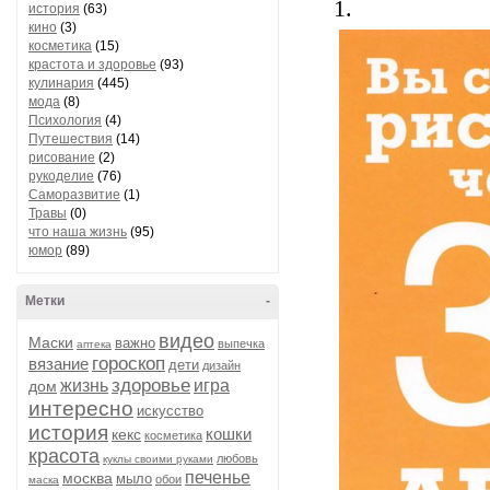
1.
история
(63)
кино
(3)
косметика
(15)
крастота и здоровье
(93)
кулинария
(445)
мода
(8)
Психология
(4)
Путешествия
(14)
рисование
(2)
рукоделие
(76)
Саморазвитие
(1)
Травы
(0)
что наша жизнь
(95)
юмор
(89)
Метки
-
видео
Маски
важно
выпечка
аптека
гороскоп
вязание
дети
дизайн
здоровье
жизнь
игра
дом
интересно
искусство
история
кошки
кекс
косметика
красота
любовь
куклы своими руками
печенье
москва
мыло
обои
маска