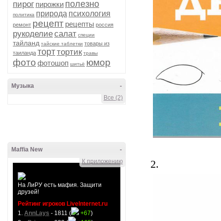
полезно
пирог
пирожки
природа
психология
политика
рецепт
рецепты
ремонт
россия
рукоделие
салат
специи
тайланд
товары из
тайские таблетки
торт
тортик
таиланда
травы
фото
юмор
фотошоп
шитьё
Музыка
-
Все (2)
Maffia New
-
К приложению
2.
На ЛиРУ есть мафия. Защити
друзей!
Рейтинг игроков LiveInternet.ru
1.
AnnLays
- 1811 (
+67
)