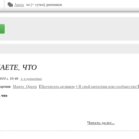
Авось
из (+ сутки) дневников
НАЕТЕ, ЧТО
010 г. 10:46
+ в цитатник
бщения
Mages_Queen
[
Прочитать целиком
+
В свой цитатник или сообщество!
]
, что
Читать далее...