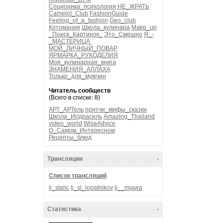
Соционика_психология
НЕ_ЖРАТЬ
Camelot_Club
FashionGuide
Feeling_of_a_fashion
Geo_club
Котомания
Школа_кулинара
Make_up
_Поиск_Картинок_
Это_Смешно
Я_-
_МАСТЕРИЦА
МОЙ_ЛИЧНЫЙ_ПОВАР
ЯРМАРКА_РУКОДЕЛИЯ
Моя_кулинарная_книга
ЗНАМЕНИЯ_АЛЛАХА
Только_для_мужчин
Читатель сообществ
(Всего в списке: 8)
АРТ_АРТель
притчи_мифы_сказки
Школа_Иггдрасиль
Amazing_Thailand
video_world
WiseAdvice
О_Самом_Интересном
Рецепты_блюд
Трансляции
-
Список трансляций
lj_stalic
lj_sl_lopatnikov
lj__mjawa
Статистика
-