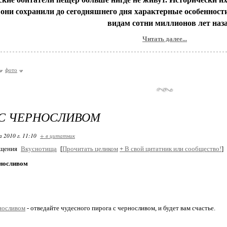
 они сохранили до сегодняшнего дня характерные особеннос
видам сотни миллионов лет наза
Читать далее...
фото
 С ЧЕРНОСЛИВОМ
 2010 г. 11:10
+ в цитатник
бщения
Вкуснотища
[
Прочитать целиком
+
В свой цитатник или сообщество!
]
рносливом
носливом
- отведайте чудесного пирога с черносливом, и будет вам счастье.