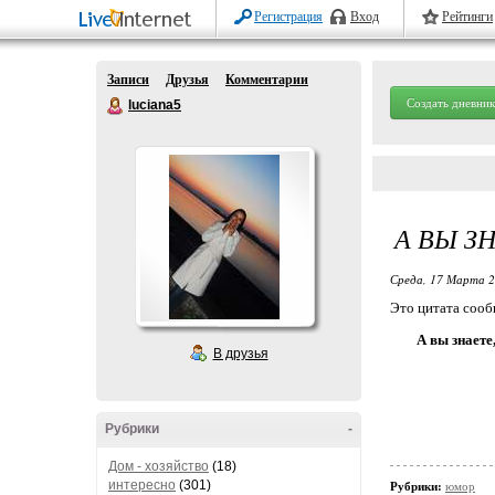
Регистрация
Вход
Рейтинги
Записи
Друзья
Комментарии
Создать дневник
luciana5
А ВЫ З
Среда, 17 Марта 2
Это цитата соо
А вы знаете
В друзья
Рубрики
-
Дом - хозяйство
(18)
интересно
(301)
Рубрики:
юмор