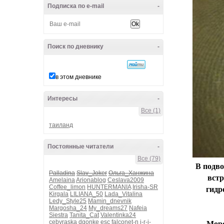
Подписка по e-mail
-
Поиск по дневнику
-
в этом дневнике
Интересы
-
Все (1)
таиланд
Постоянные читатели
-
Все (79)
В подво
Palladina
Slav_Joker
Ольга_Ханжина
встр
Amelaina
Arionablog
Ceslava2009
Coffee_limon
HUNTERMANIA
Irisha-SR
гидр
Kirgala
LILIANA_50
Lada_Vitalina
Ledy_Style25
Mamin_dnevnik
Margosha_24
My_dreams27
Nafeia
Siestra
Tanita_Cat
Valentinka24
cebyraska
dgonke
esc
falconet-n
i-r-i-
Морс