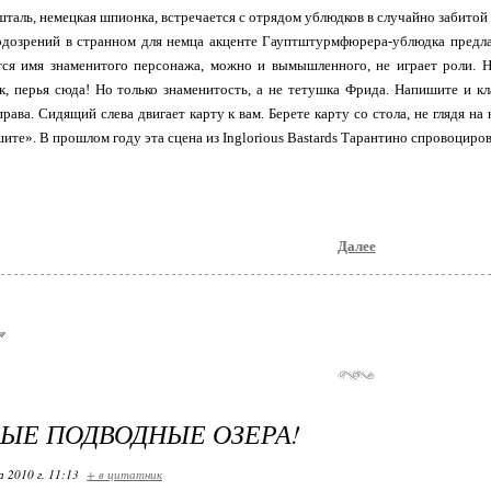
таль, немецкая шпионка, встречается с отрядом ублюдков в случайно забито
дозрений в странном для немца акценте Гауптштурмфюрера-ублюдка предлаг
тся имя знаменитого персонажа, можно и вымышленного, не играет роли. 
, перья сюда! Но только знаменитость, а не тетушка Фрида. Напишите и кл
рава. Сидящий слева двигает карту к вам. Берете карту со стола, не глядя на 
ите». В прошлом году эта сцена из Inglorious Bastards Тарантино спровоцирова
Далее
ЫЕ ПОДВОДНЫЕ ОЗЕРА!
 2010 г. 11:13
+ в цитатник