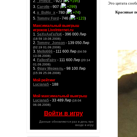
2.
_Prince_
- 923 (
+195
)
Это цитата соо
3.
Carolle
- 907 (
+299
)
Красивые п
4.
x_BoNy_x
- 780 (
+74
)
5.
Tommy Ford
- 746 (
+123
)
Максимальный выигрыш
игроков LiveInternet.ru
1.
SeXyАнГеЛоК
- 396 000 Лир
(18:59 19.08.2008)
2.
Tommy_Jonson
- 139 050 Лир
(02:19 01.09.2008)
3.
Mello666
- 111 600 Лир
(04:59
13.08.2008)
4.
FallenFairy
- 111 600 Лир
(20:14
01.09.2008)
5.
Фрау Меркель
- 98 100 Лир
(15:39 25.08.2008)
Мой рейтинг
Luciana5
- 188
Мой максимальный выигрыш
Luciana5
- 33 489 Лир
(16:04
06.08.2008)
Войти в игру
Данные обновляются раз в день при
входе в игру