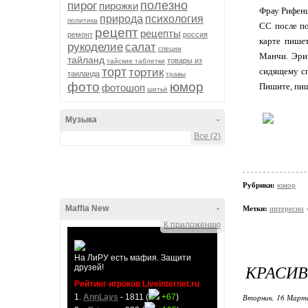
полезно
пирог
пирожки
Фрау Рифенш
природа
психология
политика
СС после по
рецепт
рецепты
ремонт
россия
карте пише
рукоделие
салат
специи
Манчи. Эрик
тайланд
товары из
тайские таблетки
торт
тортик
сидящему сп
таиланда
травы
фото
юмор
Пишите, пиш
фотошоп
шитьё
Музыка
-
Все (2)
Рубрики:
юмор
Maffia New
-
Метки:
интересно
К приложению
На ЛиРУ есть мафия. Защити
КРАСИВ
друзей!
Рейтинг игроков LiveInternet.ru
1.
AnnLays
- 1811 (
+67
)
Вторник, 16 Марта