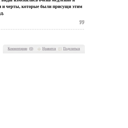
ти и черты, которые были присущи этим
д.
Комментарии
(
0
)
Нравится
Поделиться