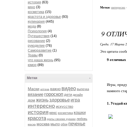
история
(63)
кино
(3)
Метки:
интересно
косметика
(15)
крастота и здоровье
(93)
кулинария
(445)
мода
(8)
9 ОТЛИ
Психология
(4)
Путешествия
(14)
рисование
(2)
Среда, 17 Марта 2
рукоделие
(76)
Саморазвитие
(1)
Это цитата соо
Травы
(0)
9 отличных
что наша жизнь
(95)
юмор
(89)
Метки
-
Игры, приду
видео
Маски
важно
выпечка
аптека
намного ста
гороскоп
вязание
дети
дизайн
здоровье
жизнь
игра
дом
1. Угадай к
интересно
искусство
история
кошки
кекс
косметика
красота
любовь
куклы своими руками
печенье
москва
мыло
обои
маска