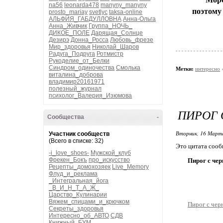
na56
leonarda478
manyny_manyny
поэтому
prosto_mariay
svetlyc
taksa-online
АЛЬФИЯ_ГАБДУЛЛОВНА
Анна-Ольга
Анна_Живчик
Группа_НОЧЬ_
ДИКОЕ_ПОЛЕ
Дарящая_Солнце
Дезирэ
Донна_Росса
Любовь_фрезе
Мир_здоровья
Николай_Шаров
Радуга_Подруга
Ротмистр
Рукоделие_от_Белки
Синдром_одиночества
Смолька
Метки:
интересно
виталина_доброва
владимир20161971
полезный_журнал
психолог_Валерия_Изюмова
ПИРОГ
Сообщества
-
Вторник, 16 Марта
Участник сообществ
(Всего в списке: 32)
Это цитата соо
-i_love_shoes-
Мужской_клуб
Фрекен_Бокъ
про_искусство
Пирог с че
Рецепты_домохозяек
Live_Memory
Флуд_и_реклама
_Интегральная_йога
_В_И_Н_Т_А_Ж_
Царство_Кулинарии
Вяжем_спицами_и_крючком
Пирог с чер
Секреты_здоровья
Интересно_об_АВТО
СДВ
Книжный_БУМ