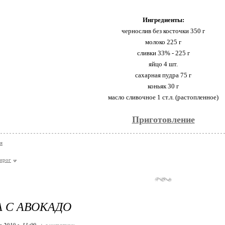
Ингредиенты:
чернослив без косточки 350 г
молоко 225 г
сливки 33% - 225 г
яйцо 4 шт.
сахарная пудра 75 г
коньяк 30 г
масло сливочное 1 ст.л. (растопленное)
Приготовление
я
ирог
 С АВОКАДО
 2010 г. 11:09
+ в цитатник