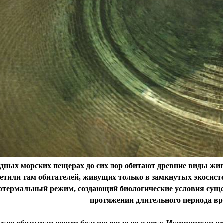
дных морских пещерах до сих пор обитают древние виды жи
етили там обитателей, живущих только в замкнутых экосисте
отермальный режим, создающий биологические условия суще
протяжении длительного периода вр
кие обитатели пещер больше нигде не живут. Исторически их