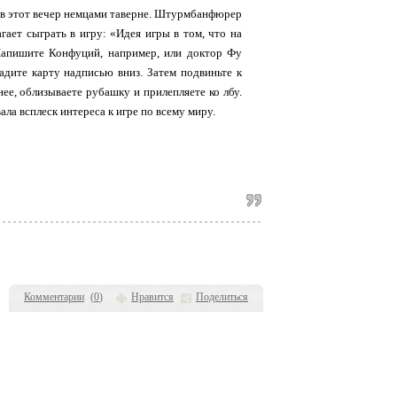
й в этот вечер немцами таверне. Штурмбанфюрер
ает сыграть в игру: «Идея игры в том, что на
Напишите Конфуций, например, или доктор Фу
адите карту надписью вниз. Затем подвиньте к
нее, облизываете рубашку и прилепляете ко лбу.
ла всплеск интереса к игре по всему миру.
Комментарии
(
0
)
Нравится
Поделиться