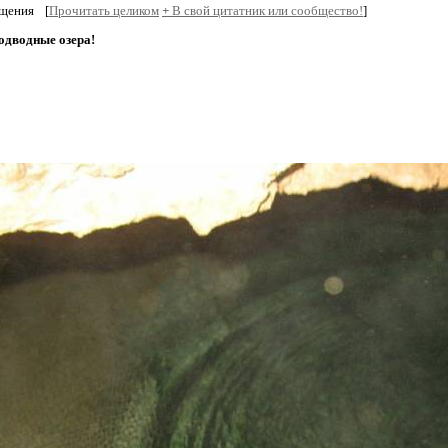
бщения
[
Прочитать целиком
+
В свой цитатник или сообщество!
]
одводные озера!