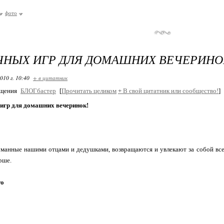
фото
ЧНЫХ ИГР ДЛЯ ДОМАШНИХ ВЕЧЕРИНО
010 г. 10:40
+ в цитатник
бщения
БЛОГбастер
[
Прочитать целиком
+
В свой цитатник или сообщество!
]
 игр для домашних вечеринок!
манные нашими отцами и дедушками, возвращаются и увлекают за собой все 
рше.
то