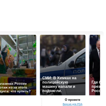
СМИ: В Химках на
полицейскую
Где буд
агазинах России
машину напали и
презид
отаж из-за этого
подожгли.
России
дукта: что купить?
О проекте
Версия для PDA