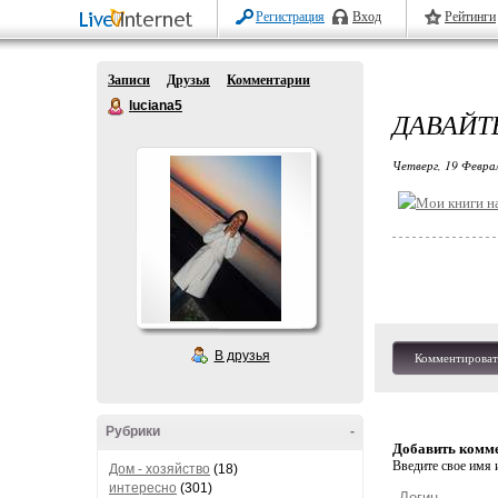
Регистрация
Вход
Рейтинги
Записи
Друзья
Комментарии
luciana5
ДАВАЙТ
Четверг, 19 Феврал
В друзья
Комментироват
Рубрики
-
Добавить комм
Введите свое имя и
Дом - хозяйство
(18)
интересно
(301)