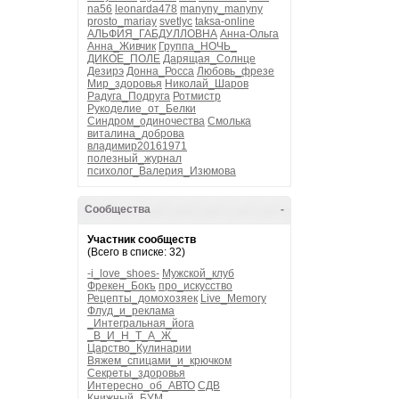
na56
leonarda478
manyny_manyny
prosto_mariay
svetlyc
taksa-online
АЛЬФИЯ_ГАБДУЛЛОВНА
Анна-Ольга
Анна_Живчик
Группа_НОЧЬ_
ДИКОЕ_ПОЛЕ
Дарящая_Солнце
Дезирэ
Донна_Росса
Любовь_фрезе
Мир_здоровья
Николай_Шаров
Радуга_Подруга
Ротмистр
Рукоделие_от_Белки
Синдром_одиночества
Смолька
виталина_доброва
владимир20161971
полезный_журнал
психолог_Валерия_Изюмова
Сообщества
-
Участник сообществ
(Всего в списке: 32)
-i_love_shoes-
Мужской_клуб
Фрекен_Бокъ
про_искусство
Рецепты_домохозяек
Live_Memory
Флуд_и_реклама
_Интегральная_йога
_В_И_Н_Т_А_Ж_
Царство_Кулинарии
Вяжем_спицами_и_крючком
Секреты_здоровья
Интересно_об_АВТО
СДВ
Книжный_БУМ