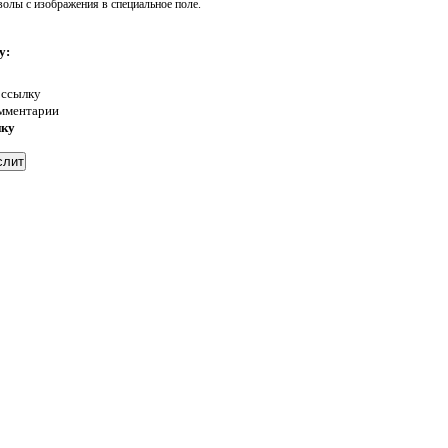
волы с изображения в специальное поле.
у:
 ссылку
омментарии
нку