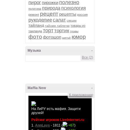
полезно
пирог
пирожки
природа
психология
политика
рецепт
рецепты
ремонт
россия
рукоделие
салат
специи
тайланд
товары из
тайские таблетки
торт
тортик
таиланда
травы
фото
юмор
фотошоп
шитьё
Музыка
-
Все (2)
Maffia New
-
К приложению
На ЛиРУ есть мафия. Защити
друзей!
Рейтинг игроков LiveInternet.ru
1.
AnnLays
- 1811 (
+67
)