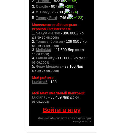
2.
_Prince_
- 923 (
+195
)
3.
Carolle
- 907 (
+299
)
4.
x_BoNy_x
- 780 (
+74
)
5.
Tommy Ford
- 746 (
+123
)
Максимальный выигрыш
игроков LiveInternet.ru
1.
SeXyАнГеЛоК
- 396 000 Лир
(18:59 19.08.2008)
2.
Tommy_Jonson
- 139 050 Лир
(02:19 01.09.2008)
3.
Mello666
- 111 600 Лир
(04:59
13.08.2008)
4.
FallenFairy
- 111 600 Лир
(20:14
01.09.2008)
5.
Фрау Меркель
- 98 100 Лир
(15:39 25.08.2008)
Мой рейтинг
Luciana5
- 188
Мой максимальный выигрыш
Luciana5
- 33 489 Лир
(16:04
06.08.2008)
Войти в игру
Данные обновляются раз в день при
входе в игру