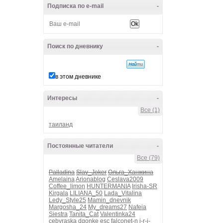
Подписка по e-mail
-
Поиск по дневнику
-
в этом дневнике
Интересы
-
Все (1)
таиланд
Постоянные читатели
-
Все (79)
Palladina
Slav_Joker
Ольга_Ханжина
Amelaina
Arionablog
Ceslava2009
Coffee_limon
HUNTERMANIA
Irisha-SR
Kirgala
LILIANA_50
Lada_Vitalina
Ledy_Style25
Mamin_dnevnik
Margosha_24
My_dreams27
Nafeia
Siestra
Tanita_Cat
Valentinka24
cebyraska
dgonke
esc
falconet-n
i-r-i-