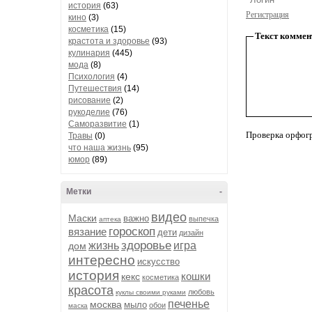
история
(63)
Регистрация
кино
(3)
косметика
(15)
Текст коммен
крастота и здоровье
(93)
кулинария
(445)
мода
(8)
Психология
(4)
Путешествия
(14)
рисование
(2)
рукоделие
(76)
Саморазвитие
(1)
Проверка орфог
Травы
(0)
что наша жизнь
(95)
юмор
(89)
Метки
-
видео
Маски
важно
выпечка
аптека
гороскоп
вязание
дети
дизайн
здоровье
жизнь
игра
дом
интересно
искусство
история
кошки
кекс
косметика
красота
любовь
куклы своими руками
печенье
москва
мыло
обои
маска