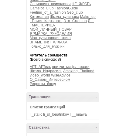
Соционика_психология
НЕ_ЖРАТЬ
Camelot_Club
FashionGuide
Feeling_of_a_fashion
Geo_club
Котомания
Школа_кулинара
Make_up
_Поиск_Картинок_
Это_Смешно
Я_-
_МАСТЕРИЦА
МОЙ_ЛИЧНЫЙ_ПОВАР
ЯРМАРКА_РУКОДЕЛИЯ
Моя_кулинарная_книга
ЗНАМЕНИЯ_АЛЛАХА
Только_для_мужчин
Читатель сообществ
(Всего в списке: 8)
АРТ_АРТель
притчи_мифы_сказки
Школа_Иггдрасиль
Amazing_Thailand
video_world
WiseAdvice
О_Самом_Интересном
Рецепты_блюд
Трансляции
-
Список трансляций
lj_stalic
lj_sl_lopatnikov
lj__mjawa
Статистика
-