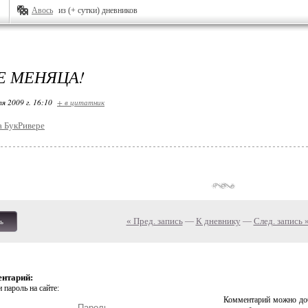
Авось
из (+ сутки) дневников
Е МЕНЯЦА!
я 2009 г. 16:10
+ в цитатник
« Пред. запись
—
К дневнику
—
След. запись 
ь
ентарий:
 пароль на сайте:
Комментарий можно доб