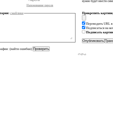
нужно будет ввести сим
Напоминание пароля
тария:
смайлики
Прикрепить картинк
Переводить URL в
Подписаться на к
Подписать карти
рафии: (найти ошибки)