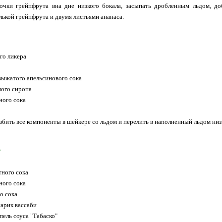
сочки грейпфрута вна дне низкого бокала, засыпать дробленным льдом, д
лькой грейпфрута и двумя листьями ананаса.
го ликера
выжатого апельсинового сока
ного сиропа
ного сока
збить все компоненты в шейкере со льдом и перелить в наполненный льдом низ
y
тного сока
ного сока
о сока
арик вассаби
пель соуса "Табаско"