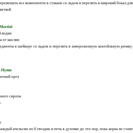
еремешать все компоненты в стакане со льдом и перелить в широкий бокал для
веткой.
 Martini
й водки
а от маслин
едиенты в шейкере со льдом и перелить в замороженную коктейльную рюмку
й Пунш
катный орех
а
рного сиропа
а
в
каждый апельсин по 6 гвоздик и печь в духовке до тех пор, пока корка не ст