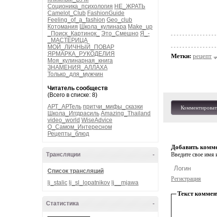
Соционика_психология
НЕ_ЖРАТЬ
Camelot_Club
FashionGuide
Feeling_of_a_fashion
Geo_club
Котомания
Школа_кулинара
Make_up
_Поиск_Картинок_
Это_Смешно
Я_-
_МАСТЕРИЦА
МОЙ_ЛИЧНЫЙ_ПОВАР
ЯРМАРКА_РУКОДЕЛИЯ
Метки:
рецепт
Моя_кулинарная_книга
ЗНАМЕНИЯ_АЛЛАХА
Только_для_мужчин
Читатель сообществ
(Всего в списке: 8)
АРТ_АРТель
притчи_мифы_сказки
Комментироват
Школа_Иггдрасиль
Amazing_Thailand
video_world
WiseAdvice
О_Самом_Интересном
Рецепты_блюд
Добавить комм
Трансляции
-
Введите свое имя и
Список трансляций
Регистрация
lj_stalic
lj_sl_lopatnikov
lj__mjawa
Текст коммен
Статистика
-