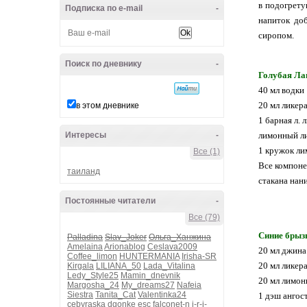
в подогрету
Подписка по e-mail
-
напиток доб
сиропом.
Поиск по дневнику
-
Голубая Ла
40 мл водки
20 мл ликер
в этом дневнике
1 барная л. 
Интересы
-
лимонный л
1 кружок ли
Все (1)
Все компоне
таиланд
стакана нан
Постоянные читатели
-
Все (79)
Синие брыз
Palladina
Slav_Joker
Ольга_Ханжина
Amelaina
Arionablog
Ceslava2009
20 мл джина
Coffee_limon
HUNTERMANIA
Irisha-SR
20 мл ликер
Kirgala
LILIANA_50
Lada_Vitalina
Ledy_Style25
Mamin_dnevnik
20 мл лимон
Margosha_24
My_dreams27
Nafeia
Siestra
Tanita_Cat
Valentinka24
1 дэш ангос
cebyraska
dgonke
esc
falconet-n
i-r-i-