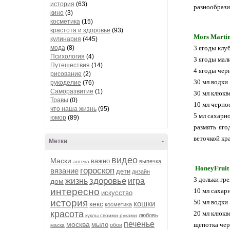
история
(63)
разнообрази
кино
(3)
косметика
(15)
крастота и здоровье
(93)
Mors Martin
кулинария
(445)
мода
(8)
3 ягоды клу
Психология
(4)
3 ягоды мал
Путешествия
(14)
4 ягоды чер
рисование
(2)
30 мл водки
рукоделие
(76)
Саморазвитие
(1)
30 мл клюкв
Травы
(0)
10 мл черно
что наша жизнь
(95)
5 мл сахарн
юмор
(89)
размять яго
веточкой кр
Метки
-
видео
Маски
важно
выпечка
аптека
HoneyFruit
гороскоп
вязание
дети
дизайн
3 дольки гр
здоровье
жизнь
игра
дом
интересно
10 мл сахар
искусство
история
50 мл водки
кошки
кекс
косметика
красота
20 мл клюкв
любовь
куклы своими руками
печенье
москва
мыло
щепотка чер
обои
маска