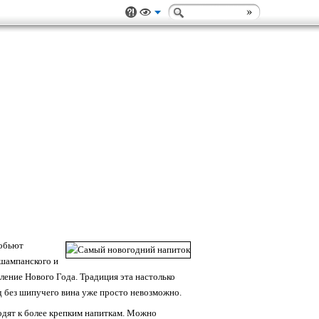
робьют
 шампанского и
ление Нового Года. Традиция эта настолько
д без шипучего вина уже просто невозможно.
одят к более крепким напиткам. Можно