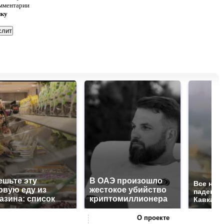
омментарии
нку
ешьте эту
В ОАЭ произошло
Все нов
овую еду из
жестокое убийство
падению
азина: список
криптомиллионера
Кавказе:
О проекте