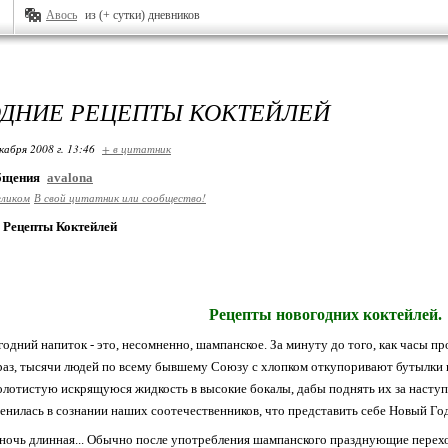
Авось
из (+ сутки) дневников
ДНИЕ РЕЦЕПТЫ КОКТЕЙЛЕЙ
кабря 2008 г. 13:46
+ в цитатник
общения
avalona
еликом
В свой цитатник или сообщество!
 Рецепты Коктейлей
Рецепты новогодних коктейлей.
одний напиток - это, несомненно, шампанское. За минуту до того, как часы п
раз, тысячи людей по всему бывшему Союзу с хлопком откупоривают бутылки
олотистую искрящуюся жидкость в высокие бокалы, дабы поднять их за наступ
енилась в сознании наших соотечественников, что представить себе Новый Го
ночь длинная... Обычно после употребления шампанского празднующие перех