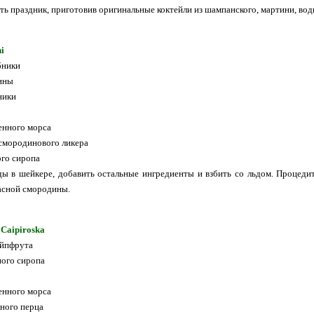
ть праздник, приготовив оригинальные коктейли из шампанского, мартини, водк
i
бники
ины
ники
енного морса
смородинового ликера
ого сиропа
ды в шейкере, добавить остальные ингредиенты и взбить со льдом. Процеди
асной смородины.
 Caipiroska
ейпфрута
ного сиропа
енного морса
ного перца