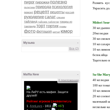
полезно
пирог
пирожки
Размять ку
природа
психология
политика
Украсить до
рецепт
рецепты
ремонт
россия
рукоделие
салат
специи
тайланд
товары из
тайские таблетки
Midori Sour
торт
тортик
таиланда
травы
30 мл дынно
фото
юмор
фотошоп
шитьё
20мл водки
30 мл свеже
Музыка
-
10 мл сахар
Все (2)
10 мл лимон
белок яйца
Тщательно в
Maffia New
-
Su-She Mar
40 мл водки
К приложению
100 мл тома
10 мл лимон
На ЛиРУ есть мафия. Защити
друзей!
20 мл соевог
Рейтинг игроков LiveInternet.ru
маленький ш
1.
AnnLays
- 1811 (
+67
)
несколько ка