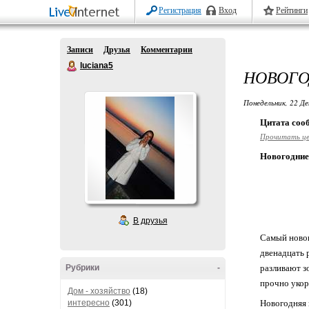
Регистрация
Вход
Рейтинги
Записи
Друзья
Комментарии
luciana5
НОВОГО
Понедельник, 22 Де
Цитата со
Прочитать ц
Новогодние
В друзья
Самый новог
двенадцать 
Рубрики
-
разливают з
прочно укор
Дом - хозяйство
(18)
интересно
(301)
Новогодняя 