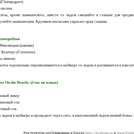
(Champagner)
ельсина
енты, кроме шампанского, вместе со льдом смешайте в стакане для предв
Долейте шампанским. Кружком апельсина украсьте края стакана.
osmopolitan
 Финляндия (клюква)
 Куантро (Cointreau)
ы лимона
енты хорошенько перемешиваются в шейкере со льдом и разливаются в класси
ex On the Beach» (Секс на пляже)
ковый ликер
синовый сок
енный сок
 льдом в шейкере и процедите через сито, в наполненный льдом низкий бокал. 
Эти рецепты опубликованы в блогах
http://avalona.ru
и
www.livein