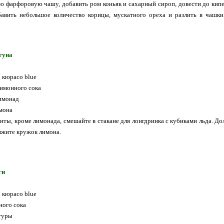
ю фарфоровую чашу, добавить ром коньяк и сахарный сироп, довести до кипен
авить небольшое количество корицы, мускатного ореха и разлить в чашки
гуна
а кюрасо blue
лимонного сока
имонад
мона
нты, кроме лимонада, смешайте в стакане для лонгдринка с кубиками льда. До
ижите кружок лимона.
ги
а кюрасо blue
ного сока
туры