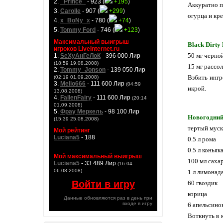
2.
_Prince_
- 923 (
+195
)
Аккуратно п
3.
Carolle
- 907 (
+299
)
огурца и кре
4.
x_BoNy_x
- 780 (
+74
)
5.
Tommy Ford
- 746 (
+123
)
Максимальный выигрыш
Black Dirty
игроков LiveInternet.ru
50 мг черно
1.
SeXyАнГеЛоК
- 396 000 Лир
(18:59 19.08.2008)
15 мг рассол
2.
Tommy_Jonson
- 139 050 Лир
Взбить ингр
(02:19 01.09.2008)
3.
Mello666
- 111 600 Лир
(04:59
икрой.
13.08.2008)
4.
FallenFairy
- 111 600 Лир
(20:14
01.09.2008)
5.
Фрау Меркель
- 98 100 Лир
Новогодни
(15:39 25.08.2008)
тертый мус
Мой рейтинг
Luciana5
- 188
0.5 л рома
0.5 л коньяк
Мой максимальный выигрыш
100 мл саха
Luciana5
- 33 489 Лир
(16:04
06.08.2008)
1 л лимонад
Войти в игру
60 гвоздик
корица
Данные обновляются раз в день при
входе в игру
6 апельсино
Воткнуть в 