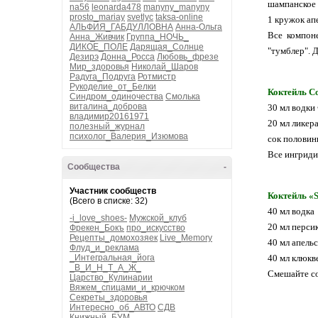
шампанское 
na56
leonarda478
manyny_manyny
prosto_mariay
svetlyc
taksa-online
1 кружок ап
АЛЬФИЯ_ГАБДУЛЛОВНА
Анна-Ольга
Все компон
Анна_Живчик
Группа_НОЧЬ_
ДИКОЕ_ПОЛЕ
Дарящая_Солнце
"тумблер". 
Дезирэ
Донна_Росса
Любовь_фрезе
Мир_здоровья
Николай_Шаров
Радуга_Подруга
Ротмистр
Рукоделие_от_Белки
Коктейль C
Синдром_одиночества
Смолька
виталина_доброва
30 мл водки
владимир20161971
20 мл ликера
полезный_журнал
психолог_Валерия_Изюмова
сок половин
Все ингриди
Сообщества
-
Участник сообществ
Коктейль «S
(Всего в списке: 32)
40 мл водка
-i_love_shoes-
Мужской_клуб
20 мл перси
Фрекен_Бокъ
про_искусство
Рецепты_домохозяек
Live_Memory
40 мл апель
Флуд_и_реклама
_Интегральная_йога
40 мл клюкв
_В_И_Н_Т_А_Ж_
Смешайте со
Царство_Кулинарии
Вяжем_спицами_и_крючком
Секреты_здоровья
Интересно_об_АВТО
СДВ
Книжный_БУМ