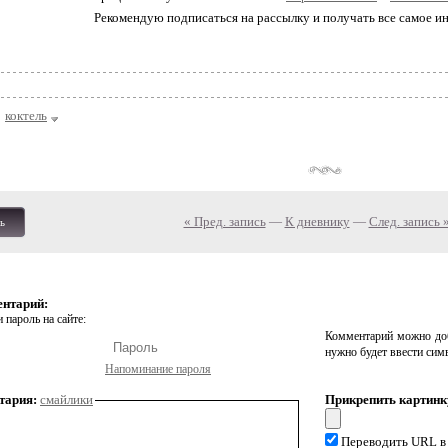
Рекомендую подписаться на рассылку и получать все самое ин
коктель
« Пред. запись
—
К дневнику
—
След. запись 
ь
ентарий:
 пароль на сайте:
Комментарий можно доб
нужно будет ввести сим
Напоминание пароля
тария:
смайлики
Прикрепить картинк
Переводить URL в