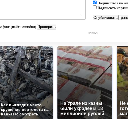
Подписаться на к
Подписать карти
рафии: (найти ошибки)
На Урале из казны
Не 
Как выглядит место
были украдены 18
гот
крушение вертолета на
миллионов рублей
маг
Кавказе: смотреть