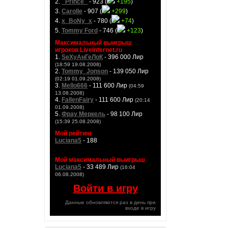
2.
_Prince_
- 923 (
+195
)
3.
Carolle
- 907 (
+299
)
4.
x_BoNy_x
- 780 (
+74
)
5.
Tommy Ford
- 746 (
+123
)
Максимальный выигрыш
игроков LiveInternet.ru
1.
SeXyАнГеЛоК
- 396 000 Лир
(18:59 19.08.2008)
2.
Tommy_Jonson
- 139 050 Лир
(02:19 01.09.2008)
3.
Mello666
- 111 600 Лир
(04:59
13.08.2008)
4.
FallenFairy
- 111 600 Лир
(20:14
01.09.2008)
5.
Фрау Меркель
- 98 100 Лир
(15:39 25.08.2008)
Мой рейтинг
Luciana5
- 188
Мой максимальный выигрыш
Luciana5
- 33 489 Лир
(16:04
06.08.2008)
Войти в игру
Данные обновляются раз в день при
входе в игру