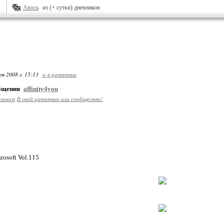
Авось
из (+ сутки) дневников
ря 2008 г. 15:13
+ в цитатник
общения
affinity4you
еликом
В свой цитатник или сообщество!
zosoft Vol.115