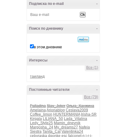
Подписка по e-mail
-
Поиск по дневнику
-
в этом дневнике
Интересы
-
Все (1)
таиланд
Постоянные читатели
-
Все (79)
Palladina
Slav_Joker
Ольга_Ханжина
Amelaina
Arionablog
Ceslava2009
Coffee_limon
HUNTERMANIA
Irisha-SR
Kirgala
LILIANA_50
Lada_Vitalina
Ledy_Style25
Mamin_dnevnik
Margosha_24
My_dreams27
Nafeia
Siestra
Tanita_Cat
Valentinka24
cebyraska
dgonke
esc
falconet-n
i-r-i-