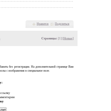
Нравится
Поделиться
»
Страницы:
[1] [
Новые
]
авить без регистрации. На дополнительной странице Вам
волы с изображения в специальное поле.
у:
 ссылку
омментарии
нку