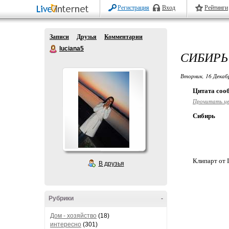
Регистрация
Вход
Рейтинги
Записи
Друзья
Комментарии
luciana5
СИБИРЬ
Вторник, 16 Декаб
Цитата со
Прочитать ц
Сибирь
Клипарт от I
В друзья
Рубрики
-
Дом - хозяйство
(18)
интересно
(301)