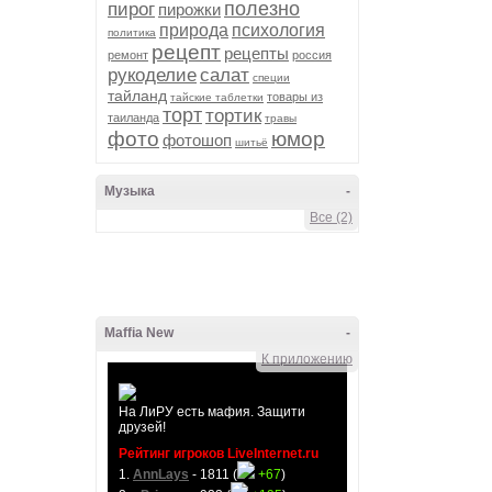
полезно
пирог
пирожки
природа
психология
политика
рецепт
рецепты
ремонт
россия
рукоделие
салат
специи
тайланд
товары из
тайские таблетки
торт
тортик
таиланда
травы
фото
юмор
фотошоп
шитьё
Музыка
-
Все (2)
Maffia New
-
К приложению
На ЛиРУ есть мафия. Защити
друзей!
Рейтинг игроков LiveInternet.ru
1.
AnnLays
- 1811 (
+67
)