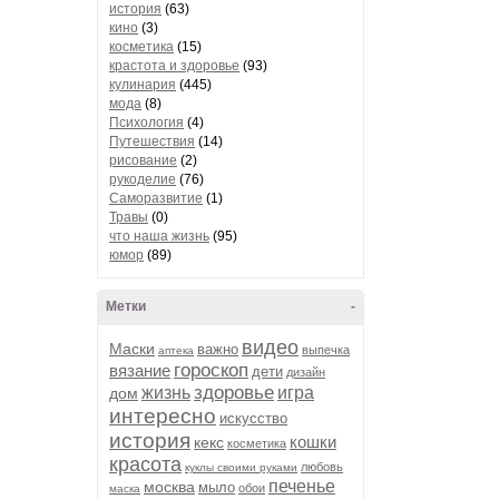
история
(63)
кино
(3)
косметика
(15)
крастота и здоровье
(93)
кулинария
(445)
мода
(8)
Психология
(4)
Путешествия
(14)
рисование
(2)
рукоделие
(76)
Саморазвитие
(1)
Травы
(0)
что наша жизнь
(95)
юмор
(89)
Метки
-
видео
Маски
важно
выпечка
аптека
гороскоп
вязание
дети
дизайн
здоровье
жизнь
игра
дом
интересно
искусство
история
кошки
кекс
косметика
красота
любовь
куклы своими руками
печенье
москва
мыло
обои
маска