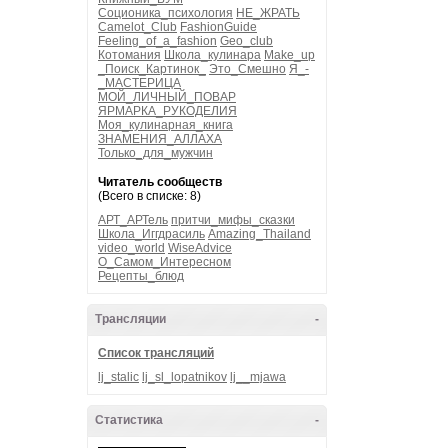
Соционика_психология
НЕ_ЖРАТЬ
Camelot_Club
FashionGuide
Feeling_of_a_fashion
Geo_club
Котомания
Школа_кулинара
Make_up
_Поиск_Картинок_
Это_Смешно
Я_-
_МАСТЕРИЦА
МОЙ_ЛИЧНЫЙ_ПОВАР
ЯРМАРКА_РУКОДЕЛИЯ
Моя_кулинарная_книга
ЗНАМЕНИЯ_АЛЛАХА
Только_для_мужчин
Читатель сообществ
(Всего в списке: 8)
АРТ_АРТель
притчи_мифы_сказки
Школа_Иггдрасиль
Amazing_Thailand
video_world
WiseAdvice
О_Самом_Интересном
Рецепты_блюд
Трансляции
-
Список трансляций
lj_stalic
lj_sl_lopatnikov
lj__mjawa
Статистика
-