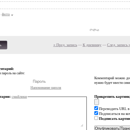
фото
« Пред. запись
—
К дневнику
—
След. запись 
ь
ентарий:
 пароль на сайте:
Комментарий можно доб
нужно будет ввести сим
Напоминание пароля
тария:
смайлики
Прикрепить картинк
Переводить URL в
Подписаться на к
Подписать карти