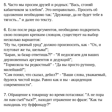
5. Часто мы просим друзей и родных: "Вась, сгоняй
кабанчиком за хлебом". Это неправильно.. Просить об
одолжении необходимо так: "Дружище, да не будет тебе в
тягость..." и далее по тексту.
6. Если после ряда аргументов, необходимо подкрепить
свою позицию крепким словцом, существует на выбор
несколько вариантов:
"Ну ты, грязный урод" должно произносить, как - "Ох, и
плутоват же ты, шельма!";
"Баран, за базар ответишь?!" - "Я недосягаем для ваших
дерзновенных аргументов и дедукций";
"Тормозила ты редкостный" - "Да вы просто рутинер,
милейший!";
"Сам понял, что сказал, дебил?" - "Ваши слова, уважаемый,
бурлеск чистой воды. Равно как и вы - акциденция
современности".
7. Обращение к товарищу во время потасовки: "А не пора
ли нам съеб*ться?", находит отражение во фразе: "Как ты
находишь эту буффонаду?"