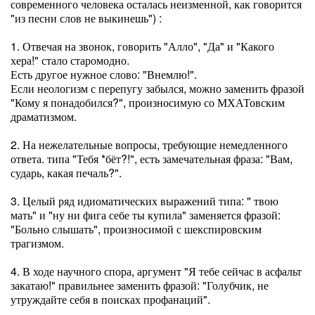
современного человека осталась неизменной, как говорится
"из песни слов не выкинешь") :
1. Отвечая на звонок, говорить "Алло", "Да" и "Какого
хера!" стало старомодно.
Есть другое нужное слово: "Внемлю!".
Если неологизм с перепугу забылся, можно заменить фразой
"Кому я понадобился?", произносимую со МХАТовским
драматизмом.
2. На нежелательные вопросы, требующие немедленного
ответа. типа "Тебя *бёт?!", есть замечательная фраза: "Вам,
сударь, какая печаль?".
3. Целый ряд идиоматических выражений типа: " твою
мать" и "ну ни фига себе ты купила" заменяется фразой:
"Больно слышать", произносимой с шекспировским
трагизмом.
4. В ходе научного спора, аргумент "Я тебе сейчас в асфальт
закатаю!" правильнее заменить фразой: "Голубчик, не
утруждайте себя в поисках профанаций".