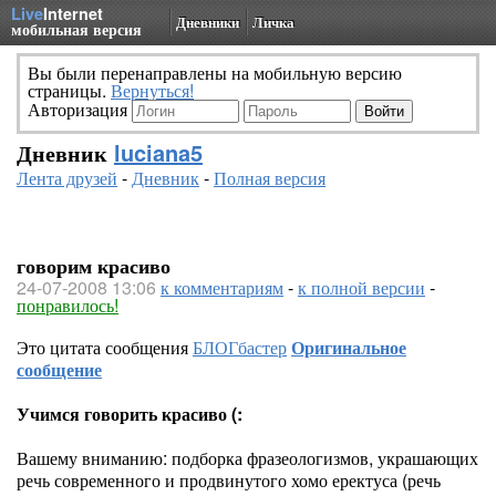
Live
Internet
Дневники
Личка
мобильная версия
Вы были перенаправлены на мобильную версию
страницы.
Вернуться!
Авторизация
Дневник
luciana5
Лента друзей
-
Дневник
-
Полная версия
говорим красиво
24-07-2008 13:06
к комментариям
-
к полной версии
-
понравилось!
Это цитата сообщения
БЛОГбастер
Оригинальное
сообщение
Учимся говорить красиво (:
Вашему вниманию: подборка фразеологизмов, украшающих
речь современного и продвинутого хомо еректуса (речь