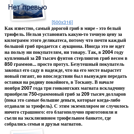
[500x316]
Как известно, самый дорогой гриб в мире - это белый
трюфель. Нельзя установить какую-то точную цену за
килограмм этого деликатеса, потому что почти каждый
большой гриб продается с аукциона. Иногда это не идет
на пользу ни покупателям, ни товару. Так, в 2004 году
купленный за 28 тысяч фунтов стерлингов гриб весом в
850 граммов... просто протух. Безутешный покупатель
закопал его саду в надежде, что на его месте вырастет
новый гигант, но впоследствии был вынужден передать
останки на родину покойного, в Тоскану. В начале
ноября 2007 года три гонконгских магната вскладчину
приобрели 750-граммовый гриб за 209 тысяч долларов
(пока это самые большие деньги, которые когда-либо
отдавали за трюфель). С этим экземпляром не случилось
ничего страшного: его благополучно приготовили и
съели на эксклюзивном трюфельном банкете, где
собрались семьи и друзья магнатов.