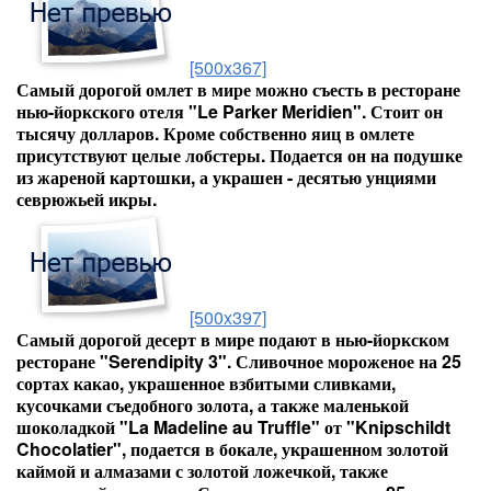
[500x367]
Самый дорогой омлет в мире можно съесть в ресторане
нью-йоркского отеля "Le Parker Meridien". Стоит он
тысячу долларов. Кроме собственно яиц в омлете
присутствуют целые лобстеры. Подается он на подушке
из жареной картошки, а украшен - десятью унциями
севрюжьей икры.
[500x397]
Самый дорогой десерт в мире подают в нью-йоркском
ресторане "Serendipity 3". Сливочное мороженое на 25
сортах какао, украшенное взбитыми сливками,
кусочками съедобного золота, а также маленькой
шоколадкой "La Madeline au Truffle" от "Knipschildt
Chocolatier", подается в бокале, украшенном золотой
каймой и алмазами с золотой ложечкой, также