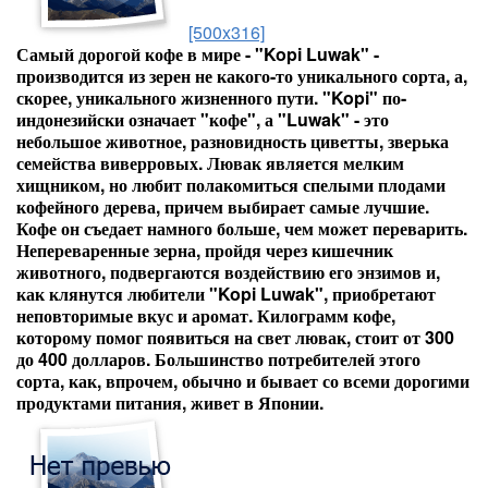
[500x316]
Самый дорогой кофе в мире - "Kopi Luwak" -
производится из зерен не какого-то уникального сорта, а,
скорее, уникального жизненного пути. "Kopi" по-
индонезийски означает "кофе", а "Luwak" - это
небольшое животное, разновидность циветты, зверька
семейства виверровых. Лювак является мелким
хищником, но любит полакомиться спелыми плодами
кофейного дерева, причем выбирает самые лучшие.
Кофе он съедает намного больше, чем может переварить.
Непереваренные зерна, пройдя через кишечник
животного, подвергаются воздействию его энзимов и,
как клянутся любители "Kopi Luwak", приобретают
неповторимые вкус и аромат. Килограмм кофе,
которому помог появиться на свет лювак, стоит от 300
до 400 долларов. Большинство потребителей этого
сорта, как, впрочем, обычно и бывает со всеми дорогими
продуктами питания, живет в Японии.