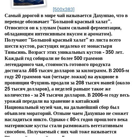
[500x383]
Самый дорогой в мире чай называется Дахунпао, что в
переводе обозначает "Большой красный халат".
Относится он к улунам (чаям сильной ферментации,
обладающим интенсивным вкусом и ароматом).
Получают "Большой красный халат" из листа всего
шести кустов, растущих недалеко от монастыря
Тяньсинь. Возраст этих уникальных кустов - 350 лет.
Каждый год собирали не более 500 граммов
легендарного чая, стоимость готового продукта
достигала .685 тысяч долларов за килограмм. В 2005-м
году 20 граммов чая (четыре ложки) на аукционе в
провинции Фуцзянь продали за 208 тысяч юаней (около
25 тысяч долларов), а неделей раньше такое же
количество - за 24 тысячи долларов. В 2006-м году весь
урожай передали на хранение в китайский
Национальный музей чая, на дальнейший сбор был
объявлен мораторий. Отныне чаем Дахунпао не сможет
насладиться никто. Однако с 80-х годов прошлого века
материнские кусты стали размножать вегетативным
способом. Получаемый с них чай тоже называется