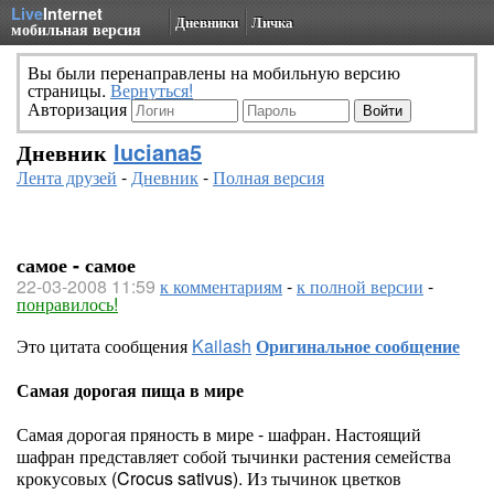
Live
Internet
Дневники
Личка
мобильная версия
Вы были перенаправлены на мобильную версию
страницы.
Вернуться!
Авторизация
Дневник
luciana5
Лента друзей
-
Дневник
-
Полная версия
самое - самое
22-03-2008 11:59
к комментариям
-
к полной версии
-
понравилось!
Это цитата сообщения
Kailash
Оригинальное сообщение
Самая дорогая пища в мире
Самая дорогая пряность в мире - шафран. Настоящий
шафран представляет собой тычинки растения семейства
крокусовых (Crocus sativus). Из тычинок цветков