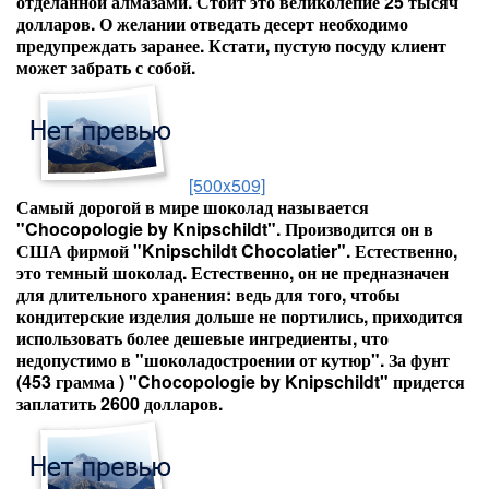
отделанной алмазами. Стоит это великолепие 25 тысяч
долларов. О желании отведать десерт необходимо
предупреждать заранее. Кстати, пустую посуду клиент
может забрать с собой.
[500x509]
Самый дорогой в мире шоколад называется
"Chocopologie by Knipschildt". Производится он в
США фирмой "Knipschildt Chocolatier". Естественно,
это темный шоколад. Естественно, он не предназначен
для длительного хранения: ведь для того, чтобы
кондитерские изделия дольше не портились, приходится
использовать более дешевые ингредиенты, что
недопустимо в "шоколадостроении от кутюр". За фунт
(453 грамма ) "Chocopologie by Knipschildt" придется
заплатить 2600 долларов.