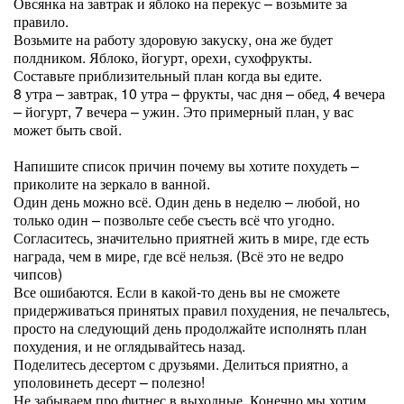
Овсянка на завтрак и яблоко на перекус – возьмите за
правило.
Возьмите на работу здоровую закуску, она же будет
полдником. Яблоко, йогурт, орехи, сухофрукты.
Составьте приблизительный план когда вы едите.
8 утра – завтрак, 10 утра – фрукты, час дня – обед, 4 вечера
– йогурт, 7 вечера – ужин. Это примерный план, у вас
может быть свой.
Напишите список причин почему вы хотите похудеть –
приколите на зеркало в ванной.
Один день можно всё. Один день в неделю – любой, но
только один – позвольте себе съесть всё что угодно.
Согласитесь, значительно приятней жить в мире, где есть
награда, чем в мире, где всё нельзя. (Всё это не ведро
чипсов)
Все ошибаются. Если в какой-то день вы не сможете
придерживаться принятых правил похудения, не печальтесь,
просто на следующий день продолжайте исполнять план
похудения, и не оглядывайтесь назад.
Поделитесь десертом с друзьями. Делиться приятно, а
уполовинеть десерт – полезно!
Не забываем про фитнес в выходные. Конечно мы хотим