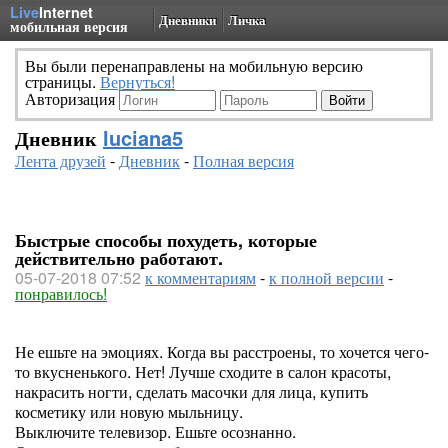
Live
Internet
Дневники
Личка
мобильная версия
Вы были перенаправлены на мобильную версию
страницы.
Вернуться!
Авторизация
Дневник
luciana5
Лента друзей
-
Дневник
-
Полная версия
Быстрые способы похудеть, которые
действительно работают.
05-07-2018 07:52
к комментариям
-
к полной версии
-
понравилось!
Не ешьте на эмоциях. Когда вы расстроены, то хочется чего-
то вкусненького. Нет! Лучше сходите в салон красоты,
накрасить ногти, сделать масочки для лица, купить
косметику или новую мыльницу.
Выключите телевизор. Ешьте осознанно.