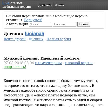
Live
Internet
Дневники
Личка
мобильная версия
Вы были перенаправлены на мобильную версию
страницы.
Вернуться!
Авторизация
Дневник
luciana5
Лента друзей
-
Дневник
-
Полная версия
Мужской шопинг. Идеальный костюм.
27-03-2018 08:04
к комментариям
-
к полной версии
-
понравилось!
Конечно женщины любят шопинг больше чем мужчины,
наверное это от того, что на женщину больше шьют. В
женском гардеробе много самых разных вещей и куча
аксессуаров. Да и женское платье подобрать легче, чем
мужской костюм. У женского платья есть складки и оборки
подчёркивающие что надо и скрывающие недостатки, а вот