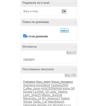
Подписка по e-mail
-
Поиск по дневнику
-
в этом дневнике
Интересы
-
Все (1)
таиланд
Постоянные читатели
-
Все (79)
Palladina
Slav_Joker
Ольга_Ханжина
Amelaina
Arionablog
Ceslava2009
Coffee_limon
HUNTERMANIA
Irisha-SR
Kirgala
LILIANA_50
Lada_Vitalina
Ledy_Style25
Mamin_dnevnik
Margosha_24
My_dreams27
Nafeia
Siestra
Tanita_Cat
Valentinka24
cebyraska
dgonke
esc
falconet-n
i-r-i-