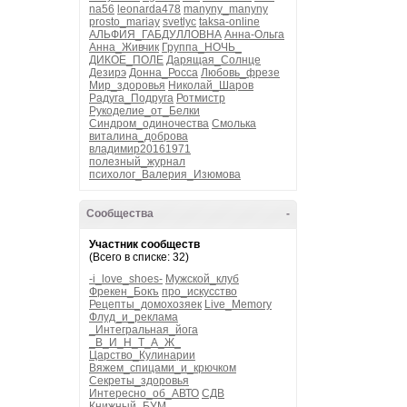
na56
leonarda478
manyny_manyny
prosto_mariay
svetlyc
taksa-online
АЛЬФИЯ_ГАБДУЛЛОВНА
Анна-Ольга
Анна_Живчик
Группа_НОЧЬ_
ДИКОЕ_ПОЛЕ
Дарящая_Солнце
Дезирэ
Донна_Росса
Любовь_фрезе
Мир_здоровья
Николай_Шаров
Радуга_Подруга
Ротмистр
Рукоделие_от_Белки
Синдром_одиночества
Смолька
виталина_доброва
владимир20161971
полезный_журнал
психолог_Валерия_Изюмова
Сообщества
-
Участник сообществ
(Всего в списке: 32)
-i_love_shoes-
Мужской_клуб
Фрекен_Бокъ
про_искусство
Рецепты_домохозяек
Live_Memory
Флуд_и_реклама
_Интегральная_йога
_В_И_Н_Т_А_Ж_
Царство_Кулинарии
Вяжем_спицами_и_крючком
Секреты_здоровья
Интересно_об_АВТО
СДВ
Книжный_БУМ