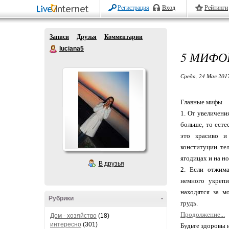
Регистрация
Вход
Рейтинги
Записи
Друзья
Комментарии
luciana5
5 МИФО
Среда, 24 Мая 2017
Главные мифы
1. От увеличения
больше, то есте
это красиво и
конституции те
ягодицах и на но
В друзья
2. Если отжима
немного укрепи
находятся за м
Рубрики
-
грудь.
Продолжение...
Дом - хозяйство
(18)
интересно
(301)
Будьте здоровы 