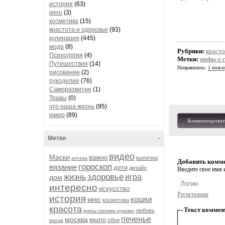
история
(63)
кино
(3)
косметика
(15)
крастота и здоровье
(93)
кулинария
(445)
мода
(8)
Рубрики:
красто
Психология
(4)
Метки:
мифы о 
Путешествия
(14)
Понравилось:
1 польз
рисование
(2)
рукоделие
(76)
Саморазвитие
(1)
Травы
(0)
что наша жизнь
(95)
юмор
(89)
Комментироват
Метки
-
видео
Маски
важно
выпечка
аптека
Добавить комм
гороскоп
вязание
дети
дизайн
Введите свое имя и
здоровье
жизнь
игра
дом
интересно
искусство
Регистрация
история
кошки
кекс
косметика
красота
Текст коммен
любовь
куклы своими руками
печенье
москва
мыло
обои
маска