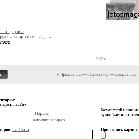
та и здоровье
груди
товары из таиланда
ователю
« Пред. запись
—
К дневнику
—
След. запись 
ь
ентарий:
 пароль на сайте:
Комментарий можно доб
нужно будет ввести сим
Напоминание пароля
тария:
смайлики
Прикрепить картинк