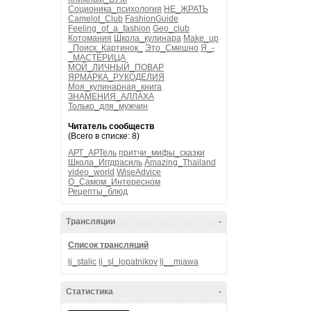
Соционика_психология
НЕ_ЖРАТЬ
Camelot_Club
FashionGuide
Feeling_of_a_fashion
Geo_club
Котомания
Школа_кулинара
Make_up
_Поиск_Картинок_
Это_Смешно
Я_-
_МАСТЕРИЦА
МОЙ_ЛИЧНЫЙ_ПОВАР
ЯРМАРКА_РУКОДЕЛИЯ
Моя_кулинарная_книга
ЗНАМЕНИЯ_АЛЛАХА
Только_для_мужчин
Читатель сообществ
(Всего в списке: 8)
АРТ_АРТель
притчи_мифы_сказки
Школа_Иггдрасиль
Amazing_Thailand
video_world
WiseAdvice
О_Самом_Интересном
Рецепты_блюд
Трансляции
-
Список трансляций
lj_stalic
lj_sl_lopatnikov
lj__mjawa
Статистика
-