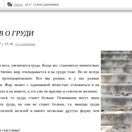
Авось
из (+ сутки) дневников
В О ГРУДИ
 г. 15:36
+ в цитатник
 веса, увеличится грудь. Когда вес становится значительно
ственно жир откладывается и на груди тоже. Но не всегда
 пропорционально. Все мы разные, и у нас разные
ла. Жир может с одинаковой лёгкостью отложиться и на
гах и на животе, а это уже не красиво и совсем не желанно.
ться, то грудь станет больше. Отжимания могут лишь
ть грудь, но она не станет больше, т.к. мышцы груди
олочной железой и имеют несколько другую форму чем
и счастливы!