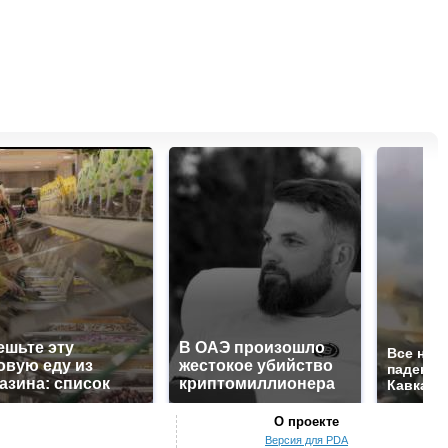
ешьте эту
В ОАЭ произошло
Все нов
овую еду из
жестокое убийство
падению
азина: список
криптомиллионера
Кавказе:
О проекте
Версия для PDA