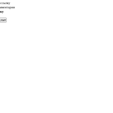
 ссылку
омментарии
нку