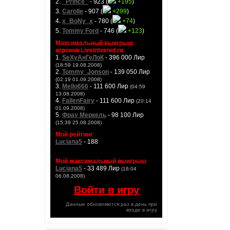
2.
_Prince_
- 923 (
+195
)
3.
Carolle
- 907 (
+299
)
4.
x_BoNy_x
- 780 (
+74
)
5.
Tommy Ford
- 746 (
+123
)
Максимальный выигрыш
игроков LiveInternet.ru
1.
SeXyАнГеЛоК
- 396 000 Лир
(18:59 19.08.2008)
2.
Tommy_Jonson
- 139 050 Лир
(02:19 01.09.2008)
3.
Mello666
- 111 600 Лир
(04:59
13.08.2008)
4.
FallenFairy
- 111 600 Лир
(20:14
01.09.2008)
5.
Фрау Меркель
- 98 100 Лир
(15:39 25.08.2008)
Мой рейтинг
Luciana5
- 188
Мой максимальный выигрыш
Luciana5
- 33 489 Лир
(16:04
06.08.2008)
Войти в игру
Данные обновляются раз в день при
входе в игру