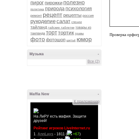
полезно
пирог
пирожки
природа
психология
политика
рецепт
рецепты
ремонт
россия
рукоделие
салат
специи
тайланд
товары из
тайские таблетки
торт
тортик
таиланда
травы
Проверка орфог
фото
юмор
фотошоп
шитьё
Музыка
-
Все (2)
Maffia New
-
К приложению
На ЛиРУ есть мафия. Защити
друзей!
Рейтинг игроков LiveInternet.ru
1.
AnnLays
- 1811 (
+67
)