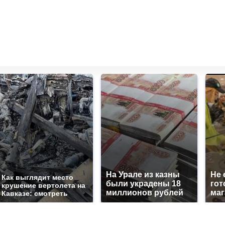
На Урале из казны
Не 
Как выглядит место
были украдены 18
гот
крушение вертолета на
миллионов рублей
маг
Кавказе: смотреть