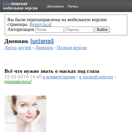
Live
Internet
Дневники
Личка
мобильная версия
Вы были перенаправлены на мобильную версию
страницы.
Вернуться!
Авторизация
Дневник
luciana5
Лента друзей
-
Дневник
-
Полная версия
Всё что нужно знать о масках под глаза
12-03-2016 14:40
к комментариям
-
к полной версии
-
понравилось!