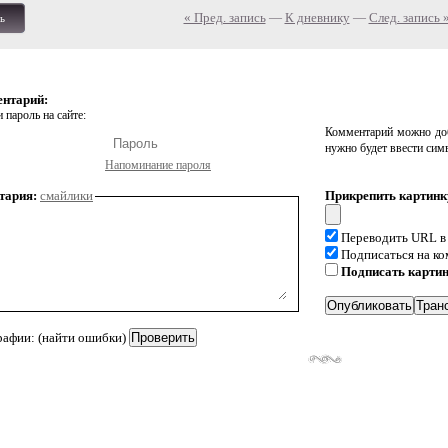
« Пред. запись
—
К дневнику
—
След. запись 
ь
ентарий:
 пароль на сайте:
Комментарий можно доб
нужно будет ввести сим
Напоминание пароля
тария:
смайлики
Прикрепить картинк
Переводить URL в
Подписаться на к
Подписать карти
рафии: (найти ошибки)