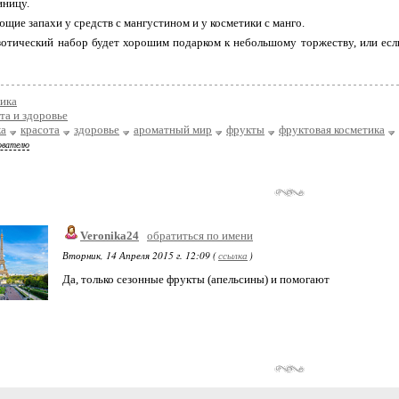
иницу.
щие запахи у средств с мангустином и у косметики с манго.
зотический набор будет хорошим подарком к небольшому торжеству, или есл
ика
та и здоровье
ка
красота
здоровье
ароматный мир
фрукты
фруктовая косметика
ователю
Veronika24
обратиться по имени
Вторник, 14 Апреля 2015 г. 12:09 (
ссылка
)
Да, только сезонные фрукты (апельсины) и помогают