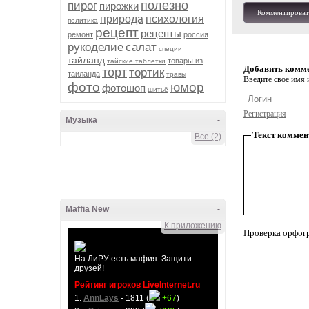
полезно
пирог
пирожки
Комментироват
природа
психология
политика
рецепт
рецепты
ремонт
россия
рукоделие
салат
специи
тайланд
товары из
тайские таблетки
Добавить комм
торт
тортик
таиланда
травы
Введите свое имя и
фото
юмор
фотошоп
шитьё
Регистрация
Музыка
-
Текст коммен
Все (2)
Maffia New
-
К приложению
Проверка орфог
На ЛиРУ есть мафия. Защити
друзей!
Рейтинг игроков LiveInternet.ru
1.
AnnLays
- 1811 (
+67
)