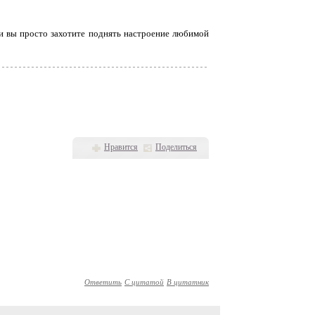
и вы просто захотите поднять настроение любимой
Нравится
Поделиться
Ответить
С цитатой
В цитатник