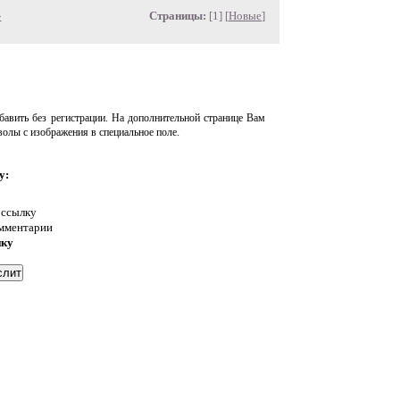
»
Страницы:
[1] [
Новые
]
авить без регистрации. На дополнительной странице Вам
волы с изображения в специальное поле.
у:
 ссылку
омментарии
нку