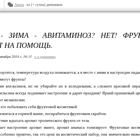
Авось
из (+ сутки) дневников
- ЗИМА - АВИТАМИНОЗ? НЕТ! ФР
 НА ПОМОЩЬ.
нтября 2014 г. 16:31
+ в цитатник
ортится, темперетура воздуха понижается, а в месте с ними и настроедие падае
омогут фрукты!
мм апельсинов, но не убирайте их в холодильник, а сложите красивой пир
пельсина всегда поднимает настроение и дарит праздник! Яркий оранжевый цв
от меланхолии.
 это побаловать себя фруктовой косметикой.
ежиться в горячей ванне, поскрабиться фруктовым скрабом.
ствие вдыхать аромат тропического фрукта от тела.
ет настроение аромат манго, аромат ананаса тонизирует. Фруктовые кос
особенно приятно, так это цена на косметический набор, она значительно ниже