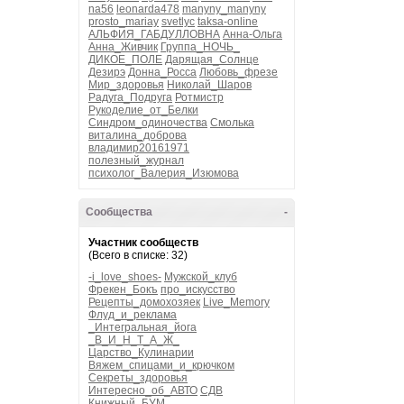
na56
leonarda478
manyny_manyny
prosto_mariay
svetlyc
taksa-online
АЛЬФИЯ_ГАБДУЛЛОВНА
Анна-Ольга
Анна_Живчик
Группа_НОЧЬ_
ДИКОЕ_ПОЛЕ
Дарящая_Солнце
Дезирэ
Донна_Росса
Любовь_фрезе
Мир_здоровья
Николай_Шаров
Радуга_Подруга
Ротмистр
Рукоделие_от_Белки
Синдром_одиночества
Смолька
виталина_доброва
владимир20161971
полезный_журнал
психолог_Валерия_Изюмова
Сообщества
-
Участник сообществ
(Всего в списке: 32)
-i_love_shoes-
Мужской_клуб
Фрекен_Бокъ
про_искусство
Рецепты_домохозяек
Live_Memory
Флуд_и_реклама
_Интегральная_йога
_В_И_Н_Т_А_Ж_
Царство_Кулинарии
Вяжем_спицами_и_крючком
Секреты_здоровья
Интересно_об_АВТО
СДВ
Книжный_БУМ