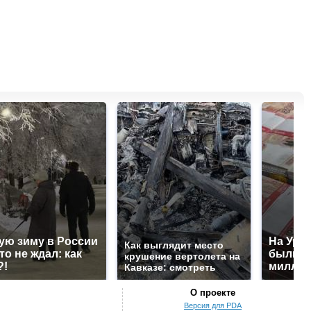
ую зиму в России
На Урал
Как выглядит место
то не ждал: как
были у
крушение вертолета на
?!
миллио
Кавказе: смотреть
О проекте
Версия для PDA