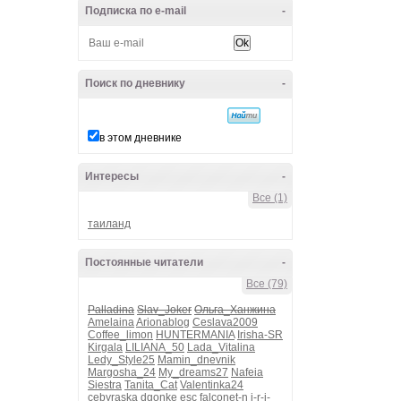
Подписка по e-mail
-
Поиск по дневнику
-
в этом дневнике
Интересы
-
Все (1)
таиланд
Постоянные читатели
-
Все (79)
Palladina
Slav_Joker
Ольга_Ханжина
Amelaina
Arionablog
Ceslava2009
Coffee_limon
HUNTERMANIA
Irisha-SR
Kirgala
LILIANA_50
Lada_Vitalina
Ledy_Style25
Mamin_dnevnik
Margosha_24
My_dreams27
Nafeia
Siestra
Tanita_Cat
Valentinka24
cebyraska
dgonke
esc
falconet-n
i-r-i-