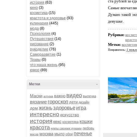
ста рублей за ед
история
(63)
кино
(3)
Самые впечатляю
косметика
(15)
Думаю такой эк
крастота и здоровье
(93)
девушке.
кулинария
(445)
мода
(8)
Психология
(4)
Рубрики:
космет
Путешествия
(14)
красто
рисование
(2)
Метки:
космети
рукоделие
(76)
Понравилось:
1 польз
Саморазвитие
(1)
Травы
(0)
что наша жизнь
(95)
юмор
(89)
Метки
-
видео
Маски
важно
выпечка
аптека
гороскоп
вязание
дети
дизайн
здоровье
жизнь
игра
дом
интересно
искусство
история
кошки
кекс
косметика
красота
любовь
куклы своими руками
печенье
москва
мыло
обои
маска