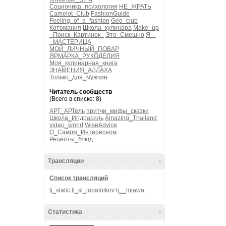
Соционика_психология
НЕ_ЖРАТЬ
Camelot_Club
FashionGuide
Feeling_of_a_fashion
Geo_club
Котомания
Школа_кулинара
Make_up
_Поиск_Картинок_
Это_Смешно
Я_-
_МАСТЕРИЦА
МОЙ_ЛИЧНЫЙ_ПОВАР
ЯРМАРКА_РУКОДЕЛИЯ
Моя_кулинарная_книга
ЗНАМЕНИЯ_АЛЛАХА
Только_для_мужчин
Читатель сообществ
(Всего в списке: 8)
АРТ_АРТель
притчи_мифы_сказки
Школа_Иггдрасиль
Amazing_Thailand
video_world
WiseAdvice
О_Самом_Интересном
Рецепты_блюд
Трансляции
-
Список трансляций
lj_stalic
lj_sl_lopatnikov
lj__mjawa
Статистика
-