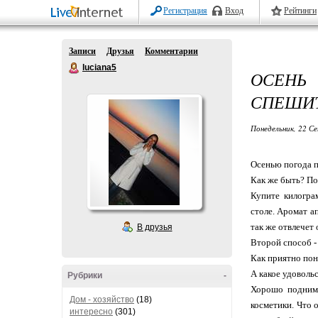
Регистрация
Вход
Рейтинги
Записи
Друзья
Комментарии
luciana5
ОСЕНЬ 
СПЕШИТ
Понедельник, 22 Се
Осенью погода п
Как же быть? П
Купите килогра
столе. Аромат а
так же отвлечет 
В друзья
Второй способ -
Как приятно пон
А какое удоволь
Рубрики
-
Хорошо поднима
Дом - хозяйство
(18)
косметики. Что 
интересно
(301)