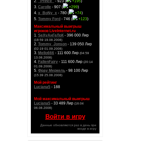
2.
_Prince_
- 923 (
+195
)
3.
Carolle
- 907 (
+299
)
4.
x_BoNy_x
- 780 (
+74
)
5.
Tommy Ford
- 746 (
+123
)
Максимальный выигрыш
игроков LiveInternet.ru
1.
SeXyАнГеЛоК
- 396 000 Лир
(18:59 19.08.2008)
2.
Tommy_Jonson
- 139 050 Лир
(02:19 01.09.2008)
3.
Mello666
- 111 600 Лир
(04:59
13.08.2008)
4.
FallenFairy
- 111 600 Лир
(20:14
01.09.2008)
5.
Фрау Меркель
- 98 100 Лир
(15:39 25.08.2008)
Мой рейтинг
Luciana5
- 188
Мой максимальный выигрыш
Luciana5
- 33 489 Лир
(16:04
06.08.2008)
Войти в игру
Данные обновляются раз в день при
входе в игру