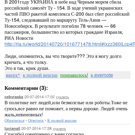
В 2001году УКРАИНА в небе над Черным морем сбила
российский самолёт Ту - 154. В ходе учений украинских
частей ПВО ракетой комплекса С-200 был сбит российский
Ту-154, следовавший по маршруту Тель-Авив —
Новосибирск. В результате погибли 78 человек — 66
пассажиров, большинство из которых граждане Израиля,
РИА Новости
http://ria.ru/world/20140720/1016771478.html#ixzz380lLcp4
Люди, опомнитесь, вы что творите??? Это я могу долго
кричать, а что толку.
Это я так, крик души.
вверх^
к полной версии
понравилось!
в evernote
Комментарии (3):
20-07-2014-17:02
удалить
cebyraska
В политике нет людей,или безмозглые или роботы.Тоже не
суюсь,все равно не поможет, а нервы дороже. Людей очень
жаль,невиновных!
Обратиться
-
Ответить
-
К полной версии
20-07-2014-17:28
удалить
luciana5
Спасибо) совершенно с вами согласна.