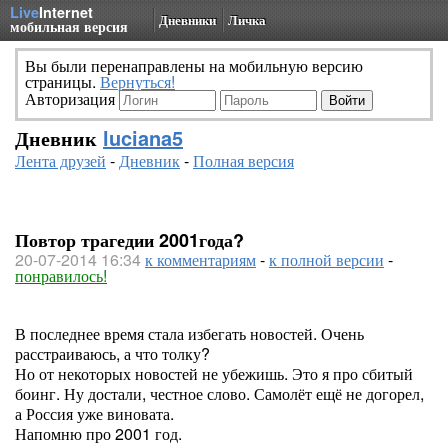
Live
Internet
Дневники
Личка
мобильная версия
Вы были перенаправлены на мобильную версию
страницы.
Вернуться!
Авторизация
Дневник
luciana5
Лента друзей
-
Дневник
-
Полная версия
Повтор трагедии 2001года?
20-07-2014 16:34
к комментариям
-
к полной версии
-
понравилось!
В последнее время стала избегать новостей. Очень
расстраиваюсь, а что толку?
Но от некоторых новостей не убежишь. Это я про сбитый
боинг. Ну достали, честное слово. Самолёт ещё не догорел,
а Россия уже виновата.
Напомню про 2001 год.