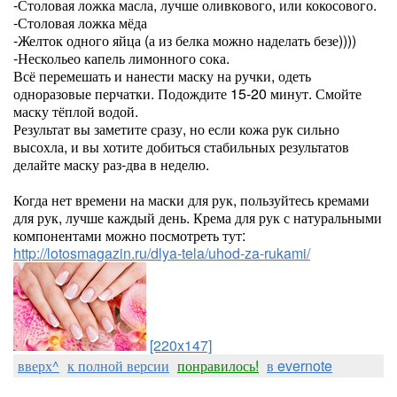
-Столовая ложка масла, лучше оливкового, или кокосового.
-Столовая ложка мёда
-Желток одного яйца (а из белка можно наделать безе))))
-Нескольео капель лимонного сока.
Всё перемешать и нанести маску на ручки, одеть
одноразовые перчатки. Подождите 15-20 минут. Смойте
маску тёплой водой.
Результат вы заметите сразу, но если кожа рук сильно
высохла, и вы хотите добиться стабильных результатов
делайте маску раз-два в неделю.
Когда нет времени на маски для рук, пользуйтесь кремами
для рук, лучше каждый день. Крема для рук с натуральными
компонентами можно посмотреть тут:
http://lotosmagazin.ru/dlya-tela/uhod-za-rukami/
[220x147]
вверх^
к полной версии
понравилось!
в evernote