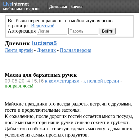
Live
Internet
Дневники
Личка
мобильная версия
Вы были перенаправлены на мобильную версию
страницы.
Вернуться!
Авторизация
Дневник
luciana5
Лента друзей
-
Дневник
-
Полная версия
Маска для бархатных ручек
09-05-2014 15:16
к комментариям
-
к полной версии
-
понравилось!
Майские праздники это всегда радость, встречи с друзьями,
гости и продолжительные застолья.
К сожалению, после дорогих гостей остаётся много посуды,
после мытья которй наши ручки сильно сохнут и грубеют.
Дабы этого избежать, советую сделать масочку в домашних
условиях из самых простых продуктов: