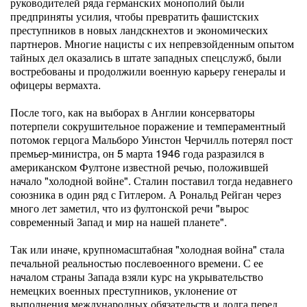
руководителей ряда германских монополий были
предприняты усилия, чтобы превратить фашистских
преступников в новых ландскнехтов и экономических
партнеров. Многие нацисты с их непревзойденным опытом
тайных дел оказались в штате западных спецслужб, были
востребованы и продолжили военную карьеру генералы и
офицеры вермахта.
После того, как на выборах в Англии консерваторы
потерпели сокрушительное поражение и темпераментный
потомок герцога Мальборо Уинстон Черчилль потерял пост
премьер-министра, он 5 марта 1946 года разразился в
американском Фултоне известной речью, положившей
начало "холодной войне". Сталин поставил тогда недавнего
союзника в один ряд с Гитлером. А Рональд Рейган через
много лет заметил, что из фултонской речи "вырос
современный Запад и мир на нашей планете".
Так или иначе, крупномасштабная "холодная война" стала
печальной реальностью послевоенного времени. С ее
началом страны Запада взяли курс на укрывательство
немецких военных преступников, уклонение от
выполнения международных обязательств и долга перед