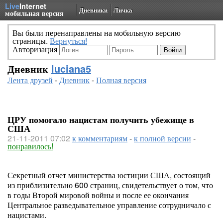
Live
Internet
Дневники
Личка
мобильная версия
Вы были перенаправлены на мобильную версию
страницы.
Вернуться!
Авторизация
Дневник
luciana5
Лента друзей
-
Дневник
-
Полная версия
ЦРУ помогало нацистам получить убежище в
США
21-11-2011 07:02
к комментариям
-
к полной версии
-
понравилось!
Секретный отчет министерства юстиции США, состоящий
из приблизительно 600 страниц, свидетельствует о том, что
в годы Второй мировой войны и после ее окончания
Центральное разведывательное управление сотрудничало с
нацистами.