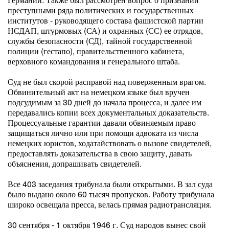
преступными ряда политических и государственных
институтов - руководящего состава фашистской партии
НСДАП, штурмовых (СА) и охранных (СС) ее отрядов,
службы безопасности (СД), тайной государственной
полиции (гестапо), правительственного кабинета,
верховного командования и генерального штаба.
Суд не был скорой расправой над поверженным врагом.
Обвинительный акт на немецком языке был вручен
подсудимым за 30 дней до начала процесса, и далее им
передавались копии всех документальных доказательств.
Процессуальные гарантии давали обвиняемым право
защищаться лично или при помощи адвоката из числа
немецких юристов, ходатайствовать о вызове свидетелей,
предоставлять доказательства в свою защиту, давать
объяснения, допрашивать свидетелей.
Все 403 заседания трибунала были открытыми. В зал суда
было выдано около 60 тысяч пропусков. Работу трибунала
широко освещала пресса, велась прямая радиотрансляция.
30 сентября - 1 октября 1946 г. Суд народов вынес свой