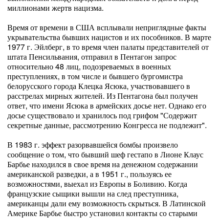
миллионами жертв нацизма.
Время от времени в США всплывали неприглядные факты
укрывательства бывших нацистов и их пособников. В марте
1977 г. Эйлберг, в то время член палаты представителей от
штата Пенсильвания, отправил в Пентагон запрос
относительно 48 лиц, подозреваемых в военных
преступлениях, в том числе и бывшего бургомистра
белорусского города Клецка Ясюка, участвовавшего в
расстрелах мирных жителей. Из Пентагона был получен
ответ, что имени Ясюка в армейских досье нет. Однако его
досье существовало и хранилось под грифом "Содержит
секретные данные, рассмотрению Конгресса не подлежит".
В 1983 г. эффект разорвавшейся бомбы произвело
сообщение о том, что бывший шеф гестапо в Лионе Клаус
Барбье находился в свое время на денежном содержании
американской разведки, а в 1951 г., пользуясь ее
возможностями, выехал из Европы в Боливию. Когда
французские сыщики вышли на след преступника,
американцы дали ему возможность скрыться. В Латинской
Америке Барбье быстро установил контакты со старыми