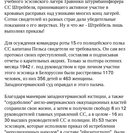
учебного эсэсовского лагеря Травники штурмбаннфюрера
СС Штрейбеля, принимавшего активное участие в
кровавых расправах над узниками многих конц лагерей.
Сотни свидетелей из разных стран дали убедительные
показания о его зверствах. Ну и что же - Штрейбель лишь
выполнял приказы!
Для осуждения командира роты 15-го полицейского полка
СС капитана Пельса свидетели не требовались. Он сам вел
протокол своих преступлений, составляя и подписывая
отчеты о карательных акциях. Только за полтора осенних
месяца 1942 г. под руководством и при личном участии
этого эсэсовца в Белоруссии были расстреляны 1170
человек, из них 356 детей и 463 женщины.
Западногерманский суд оправдал и этого палача.
Благодаря маневрам западногерманской юстиции, а также
"сердоболию" англо-американских оккупационных властей
сохранили свои жизни, а затем и получили свободу 8 из 12
руководителей главных управлений СС, а в целом - 16 из
30 высших руководителей СС и полиции. Из 53 тысяч
эсэсовцев, которые исполняли приказ об истреблении
"неполноценных народов" в составе "ейнзатцгрупп", были