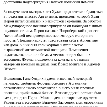
достаточно подтверждения Папской комиссии помощи.
За получением въездных виз Худал предпочитал обращаться
в представительство Аргентины, президент которой Хуан
Перон питал симпатии к нацистской Германии. За работой
Международного военного трибунала он наблюдал с явным
неудовольствием. Перон называл Нюрнбергский процесс
"величайшей несправедливостью, которую история не
простит". Беглые нацисты чувствовали себя в Аргентине
как дома. У них был свой журнал "Путь" с четко
выраженной антисемитской позицией. Помещения
издательства стали любимым местом встреч бывших
эсэсовцев. Журнал поддерживал контакты с такими
матерыми волками нацизма, как Йозеф Менгеле и Адольф
Эйхман.
Полковник Ганс-Ульрих Рудель, известный немецкий
летчик-ас, любимец фюрера, основал в Аргентине
организацию "Дело соратников". У него были прочные
позиции, прибыльный бизнес. В числе друзей летчика был
сам президент Перон. Многие дела по торговле оружием
Рудель вел с эсэсовцем Вилемом Зас сеном, приговоренным
в Бельгии к смертной казни. Оба партнера поддерживали