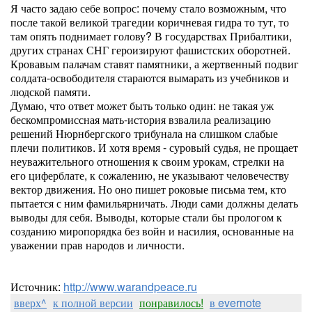
Я часто задаю себе вопрос: почему стало возможным, что
после такой великой трагедии коричневая гидра то тут, то
там опять поднимает голову? В государствах Прибалтики,
других странах СНГ героизируют фашистских оборотней.
Кровавым палачам ставят памятники, а жертвенный подвиг
солдата-освободителя стараются вымарать из учебников и
людской памяти.
Думаю, что ответ может быть только один: не такая уж
бескомпромиссная мать-история взвалила реализацию
решений Нюрнбергского трибунала на слишком слабые
плечи политиков. И хотя время - суровый судья, не прощает
неуважительного отношения к своим урокам, стрелки на
его циферблате, к сожалению, не указывают человечеству
вектор движения. Но оно пишет роковые письма тем, кто
пытается с ним фамильярничать. Люди сами должны делать
выводы для себя. Выводы, которые стали бы прологом к
созданию миропорядка без войн и насилия, основанные на
уважении прав народов и личности.
Источник:
http://www.warandpeace.ru
вверх^
к полной версии
понравилось!
в evernote