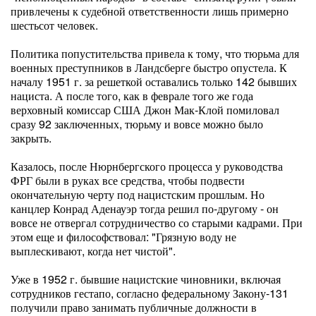
привлечены к судебной ответственности лишь примерно
шестьсот человек.
Политика попустительства привела к тому, что тюрьма для
военных преступников в Ландсберге быстро опустела. К
началу 1951 г. за решеткой оставались только 142 бывших
нациста. А после того, как в феврале того же года
верховный комиссар США Джон Мак-Клой помиловал
сразу 92 заключенных, тюрьму и вовсе можно было
закрыть.
Казалось, после Нюрнбергского процесса у руководства
ФРГ были в руках все средства, чтобы подвести
окончательную черту под нацистским прошлым. Но
канцлер Конрад Аденауэр тогда решил по-другому - он
вовсе не отвергал сотрудничество со старыми кадрами. При
этом еще и философствовал: "Грязную воду не
выплескивают, когда нет чистой".
Уже в 1952 г. бывшие нацистские чиновники, включая
сотрудников гестапо, согласно федеральному Закону-131
получили право занимать публичные должности в