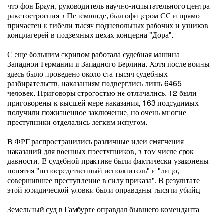
что фон Браун, руководитель научно-испытательного центра
ракетостроения в Пенемюнде, был офицером СС и прямо
причастен к гибели тысяч подневольных рабочих и узников
концлагерей в подземных цехах концерна "Дора".
С еще большим скрипом работала судебная машина
Западной Германии и Западного Берлина. Хотя после войны
здесь было проведено около ста тысяч судебных
разбирательств, наказаниям подверглись лишь 6465
человек. Приговоры строгостью не отличались. 12 были
приговорены к высшей мере наказания, 163 подсудимых
получили пожизненное заключение, но очень многие
преступники отделались легким испугом.
В ФРГ распространились различные идеи смягчения
наказаний для военных преступников, в том числе срок
давности. В судебной практике были фактически узаконены
понятия "непосредственный исполнитель" и "лицо,
совершившее преступление в силу приказа". В результате
этой юридической уловки были оправданы тысячи убийц.
Земельный суд в Гамбурге оправдал бывшего коменданта