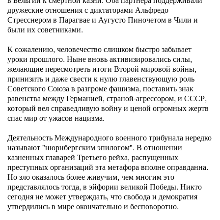
дружеские отношения с диктаторами Альфредо
Стресснером в Парагвае и Аугусто Пиночетом в Чили и
были их советниками.
К сожалению, человечество слишком быстро забывает
уроки прошлого. Ныне вновь активизировались силы,
желающие пересмотреть итоги Второй мировой войны,
принизить и даже свести к нулю главенствующую роль
Советского Союза в разгроме фашизма, поставить знак
равенства между Германией, страной-агрессором, и СССР,
который вел справедливую войну и ценой огромных жертв
спас мир от ужасов нацизма.
Деятельность Международного военного трибунала нередко
называют "нюрнбергским эпилогом". В отношении
казненных главарей Третьего рейха, распущенных
преступных организаций эта метафора вполне оправданна.
Но зло оказалось более живучим, чем многим это
представлялось тогда, в эйфории великой Победы. Никто
сегодня не может утверждать, что свобода и демократия
утвердились в мире окончательно и бесповоротно.