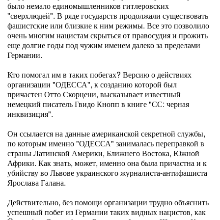
было немало единомышленников гитлеровских
"сверхлюдей". В ряде государств продолжали существовать
фашистские или близкие к ним режимы. Все это позволило
очень многим нацистам скрыться от правосудия и прожить
еще долгие годы под чужим именем далеко за пределами
Германии.
Кто помогал им в таких побегах? Версию о действиях
организации "ОДЕССА", к созданию которой был
причастен Отто Скорцени, высказывает известный
немецкий писатель Гвидо Кнопп в книге "СС: черная
инквизиция".
Он ссылается на данные американской секретной службы,
по которым именно "ОДЕССА" занималась переправкой в
страны Латинской Америки, Ближнего Востока, Южной
Африки. Как знать, может, именно она была причастна и к
убийству во Львове украинского журналиста-антифашиста
Ярослава Галана.
Действительно, без помощи организации трудно объяснить
успешный побег из Германии таких видных нацистов, как