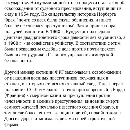
государстве. Но кульминацией этого процесса стал закон об
освобождении от судебного преследования, вступивший в
силу в 1954 году. По свидетельству историка Норберта
Фрея, "почти со всех были сняты обвинения, и никто
больше не считался преступником". Затем пришла пора
ползучей амнистии. В 1960 г. Бундестаг подтвердил
действие двадцатилетнего срока давности лет за убийство, а
в 1968 г. - за содействие убийству. В соответствии с этим
были прекращены судебные дела против почти трехсот
бывших сотрудников Главного управления имперской
безопасности.
Другой маневр юстиции ФРГ заключался в освобождении
от наказания военных преступников, осужденных в
странах, в которых остался их страшный след. Так, генерал-
полковник СС Ламмердинг, заочно приговоренный в Бордо
(Франция) к смертной казни за преступления против
человечности и военные преступления, виновник смерти
семисот жителей печально известного селения Орадур, в
том числе более пятисот женщин и детей, спокойно жил в
Дюссельдорфе и занимался делами своей строительной
фирмы.