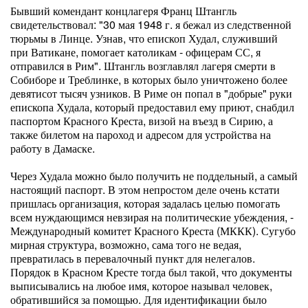
Бывший комендант концлагеря Франц Штангль
свидетельствовал: "30 мая 1948 г. я бежал из следственной
тюрьмы в Линце. Узнав, что епископ Худал, служивший
при Ватикане, помогает католикам - офицерам СС, я
отправился в Рим". Штангль возглавлял лагеря смерти в
Собиборе и Треблинке, в которых было уничтожено более
девятисот тысяч узников. В Риме он попал в "добрые" руки
епископа Худала, который предоставил ему приют, снабдил
паспортом Красного Креста, визой на въезд в Сирию, а
также билетом на пароход и адресом для устройства на
работу в Дамаске.
Через Худала можно было получить не поддельный, а самый
настоящий паспорт. В этом непростом деле очень кстати
пришлась организация, которая задалась целью помогать
всем нуждающимся невзирая на политические убеждения, -
Международный комитет Красного Креста (МККК). Сугубо
мирная структура, возможно, сама того не ведая,
превратилась в перевалочный пункт для нелегалов.
Порядок в Красном Кресте тогда был такой, что документы
выписывались на любое имя, которое называл человек,
обратившийся за помощью. Для идентификации было