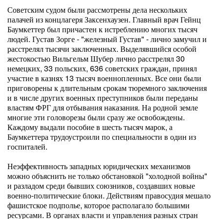
Советским судом были рассмотрены дела нескольких
палачей из концлагеря Заксенхаузен. Главный врач Гейнц
Баумкеттер был причастен к истреблению многих тысяч
людей. Густав Зорге - "железный Густав" - лично замучил и
расстрелял тысячи заключенных. Выделявшийся особой
жестокостью Вильгельм Шубер лично расстрелял 30
немецких, 33 польских, 636 советских граждан, принял
участие в казнях 13 тысяч военнопленных. Все они были
приговорены к длительным срокам тюремного заключения
и в числе других военных преступников были переданы
властям ФРГ для отбывания наказания. На родной земле
многие эти головорезы были сразу же освобождены.
Каждому выдали пособие в шесть тысяч марок, а
Баумкеттера трудоустроили по специальности в один из
госпиталей.
Неэффективность западных юридических механизмов
можно объяснить не только обстановкой "холодной войны"
и разладом среди бывших союзников, создавших новые
военно-политические блоки. Действиям правосудия мешало
фашистское подполье, которое располагало большими
ресурсами. В органах власти и управления разных стран