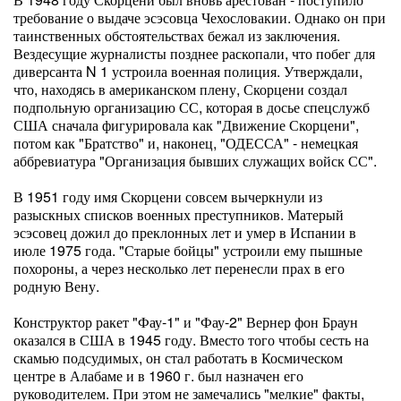
требование о выдаче эсэсовца Чехословакии. Однако он при
таинственных обстоятельствах бежал из заключения.
Вездесущие журналисты позднее раскопали, что побег для
диверсанта N 1 устроила военная полиция. Утверждали,
что, находясь в американском плену, Скорцени создал
подпольную организацию СС, которая в досье спецслужб
США сначала фигурировала как "Движение Скорцени",
потом как "Братство" и, наконец, "ОДЕССА" - немецкая
аббревиатура "Организация бывших служащих войск СС".
В 1951 году имя Скорцени совсем вычеркнули из
разыскных списков военных преступников. Матерый
эсэсовец дожил до преклонных лет и умер в Испании в
июле 1975 года. "Старые бойцы" устроили ему пышные
похороны, а через несколько лет перенесли прах в его
родную Вену.
Конструктор ракет "Фау-1" и "Фау-2" Вернер фон Браун
оказался в США в 1945 году. Вместо того чтобы сесть на
скамью подсудимых, он стал работать в Космическом
центре в Алабаме и в 1960 г. был назначен его
руководителем. При этом не замечались "мелкие" факты,