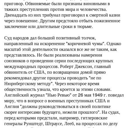
приговор. Обвиняемые были признаны виновными в
тяжких преступлениях против мира и человечества.
Двенадцать из них трибунал приговорил к смертной казни
через повешение. Другим предстояло отбыть пожизненное
заключение или длительные сроки в тюрьме.
Суд народов дал большой позитивный толчок,
направленный на искоренение "коричневой чумы". Однако
масштаб этой деятельности оказался все же не таким, как
представлялось. Не были реализованы намерения
союзников о проведении серии последующих крупных
международных процессов. Роберт Джексон, главный
обвинитель от США, по возвращении домой прямо
рекомендовал другие процессы проводить "не по
Нюрнбергскому методу". Через некоторое время
общественность узнала, что кроется за этими словами.
Английский журнал "Нью Ревью" от 26 мая 1949 г. поведал
миру, что в вопросе о военных преступниках США и
Англия "должны руководствоваться в своей политике
скорее интересами будущего, нежели прошлого". На судах,
перед которыми предстали, например, гитлеровские
генералы Рунштедт, Штраусе, Лееб, на процессах по делу