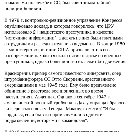
знакомыми по службе в СС, был советником тайной
полиции Боливии.
В 1978 г. контрольно-ревизионное управление Конгресса
опубликовало доклад, в котором говорилось, что ЦРУ
использовало 21 нацистского преступника в качестве
"источника информации", а девять из них были платными
сотрудниками разведывательного ведомства. В конце 1980
г. министерство юстиции США признало, что в его
распоряжении находится около пятисот досье на военных
преступников, однако большинство их лежит без движения.
Красноречив пример самого известного диверсанта, обер
штурмбаннфюрера СС Отто Скорцени, арестованного
американцами в мае 1945 года. Ему было предъявлено
обвинение в расстреле военнопленных во время
наступления в Арденнах. Однако в сентябре 1947 г.
американский военный трибунал в Дахау оправдал бравого
гитлеровского вояку. Генерал Макклур заметил: "Я бы
гордился, если бы эти парни служили в одном из
подразделений, которыми я командовал".
В 1948 году Скорцени был вновь арестован - поступило