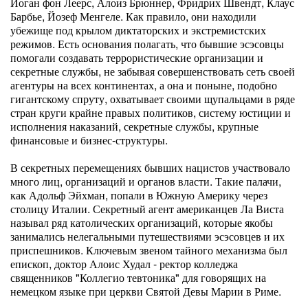
Йоган фон Леерс, Алоиз Брюннер, Фридрих Швендт, Клаус
Барбье, Йозеф Менгеле. Как правило, они находили
убежище под крылом диктаторских и экстремистских
режимов. Есть основания полагать, что бывшие эсэсовцы
помогали создавать террористические организации и
секретные службы, не забывая совершенствовать сеть своей
агентуры на всех континентах, а она и поныне, подобно
гигантскому спруту, охватывает своими щупальцами в ряде
стран круги крайне правых политиков, систему юстиции и
исполнения наказаний, секретные службы, крупные
финансовые и бизнес-структуры.
В секретных перемещениях бывших нацистов участвовало
много лиц, организаций и органов власти. Такие палачи,
как Адольф Эйхман, попали в Южную Америку через
столицу Италии. Секретный агент американцев Ла Виста
называл ряд католических организаций, которые якобы
занимались нелегальными путешествиями эсэсовцев и их
приспешников. Ключевым звеном тайного механизма был
епископ, доктор Алоис Худал - ректор колледжа
священников "Коллегио тевтоника" для говорящих на
немецком языке при церкви Святой Девы Марии в Риме.