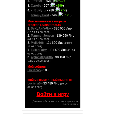
2.
_Prince_
- 923 (
+195
)
3.
Carolle
- 907 (
+299
)
4.
x_BoNy_x
- 780 (
+74
)
5.
Tommy Ford
- 746 (
+123
)
Максимальный выигрыш
игроков LiveInternet.ru
1.
SeXyАнГеЛоК
- 396 000 Лир
(18:59 19.08.2008)
2.
Tommy_Jonson
- 139 050 Лир
(02:19 01.09.2008)
3.
Mello666
- 111 600 Лир
(04:59
13.08.2008)
4.
FallenFairy
- 111 600 Лир
(20:14
01.09.2008)
5.
Фрау Меркель
- 98 100 Лир
(15:39 25.08.2008)
Мой рейтинг
Luciana5
- 188
Мой максимальный выигрыш
Luciana5
- 33 489 Лир
(16:04
06.08.2008)
Войти в игру
Данные обновляются раз в день при
входе в игру