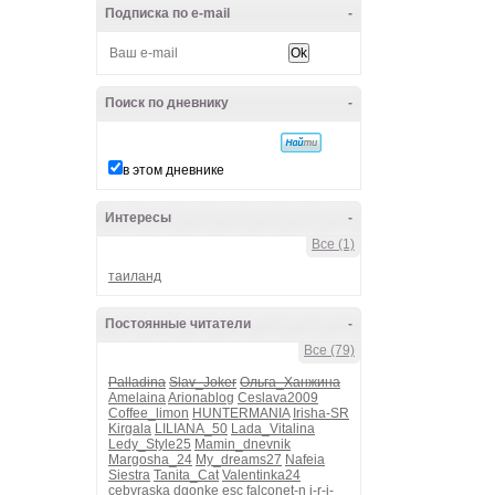
Подписка по e-mail
-
Поиск по дневнику
-
в этом дневнике
Интересы
-
Все (1)
таиланд
Постоянные читатели
-
Все (79)
Palladina
Slav_Joker
Ольга_Ханжина
Amelaina
Arionablog
Ceslava2009
Coffee_limon
HUNTERMANIA
Irisha-SR
Kirgala
LILIANA_50
Lada_Vitalina
Ledy_Style25
Mamin_dnevnik
Margosha_24
My_dreams27
Nafeia
Siestra
Tanita_Cat
Valentinka24
cebyraska
dgonke
esc
falconet-n
i-r-i-