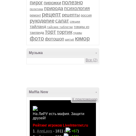
полезно
пирог
пирожки
природа
психология
политика
рецепт
рецепты
ремонт
россия
рукоделие
салат
специи
тайланд
товары из
тайские таблетки
торт
тортик
таиланда
травы
фото
юмор
фотошоп
шитьё
Музыка
-
Все (2)
Maffia New
-
К приложению
На ЛиРУ есть мафия. Защити
друзей!
Рейтинг игроков LiveInternet.ru
1.
AnnLays
- 1811 (
+67
)