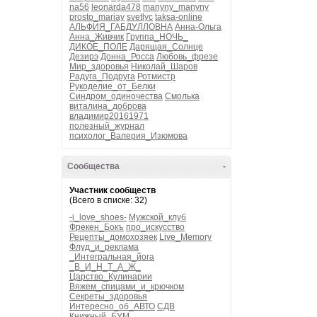
na56
leonarda478
manyny_manyny
prosto_mariay
svetlyc
taksa-online
АЛЬФИЯ_ГАБДУЛЛОВНА
Анна-Ольга
Анна_Живчик
Группа_НОЧЬ_
ДИКОЕ_ПОЛЕ
Дарящая_Солнце
Дезирэ
Донна_Росса
Любовь_фрезе
Мир_здоровья
Николай_Шаров
Радуга_Подруга
Ротмистр
Рукоделие_от_Белки
Синдром_одиночества
Смолька
виталина_доброва
владимир20161971
полезный_журнал
психолог_Валерия_Изюмова
Сообщества
-
Участник сообществ
(Всего в списке: 32)
-i_love_shoes-
Мужской_клуб
Фрекен_Бокъ
про_искусство
Рецепты_домохозяек
Live_Memory
Флуд_и_реклама
_Интегральная_йога
_В_И_Н_Т_А_Ж_
Царство_Кулинарии
Вяжем_спицами_и_крючком
Секреты_здоровья
Интересно_об_АВТО
СДВ
Книжный_БУМ