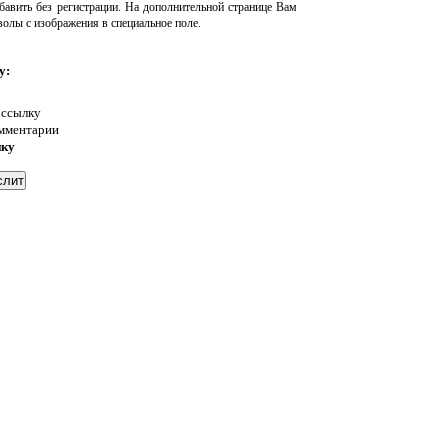
авить без регистрации. На дополнительной странице Вам
волы с изображения в специальное поле.
у:
 ссылку
омментарии
нку