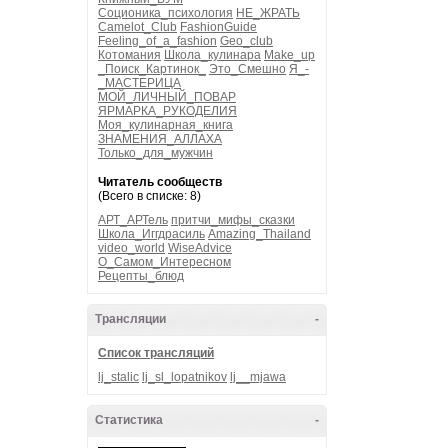
Соционика_психология
НЕ_ЖРАТЬ
Camelot_Club
FashionGuide
Feeling_of_a_fashion
Geo_club
Котомания
Школа_кулинара
Make_up
_Поиск_Картинок_
Это_Смешно
Я_-
_МАСТЕРИЦА
МОЙ_ЛИЧНЫЙ_ПОВАР
ЯРМАРКА_РУКОДЕЛИЯ
Моя_кулинарная_книга
ЗНАМЕНИЯ_АЛЛАХА
Только_для_мужчин
Читатель сообществ
(Всего в списке: 8)
АРТ_АРТель
притчи_мифы_сказки
Школа_Иггдрасиль
Amazing_Thailand
video_world
WiseAdvice
О_Самом_Интересном
Рецепты_блюд
Трансляции
-
Список трансляций
lj_stalic
lj_sl_lopatnikov
lj__mjawa
Статистика
-