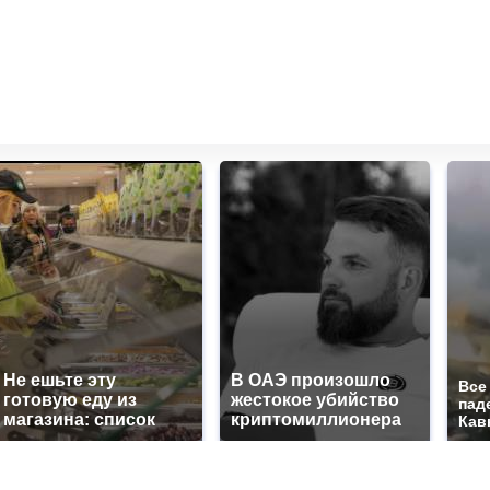
Не ешьте эту
В ОАЭ произошло
Все
готовую еду из
жестокое убийство
пад
магазина: список
криптомиллионера
Кав