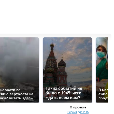
Таких событий не
 новости по
В магаз
было с 1945: чего
ению вертолета на
ажиотаж 
ждать всем нам?
казе: читать здесь
продукта
О проекте
Версия для PDA