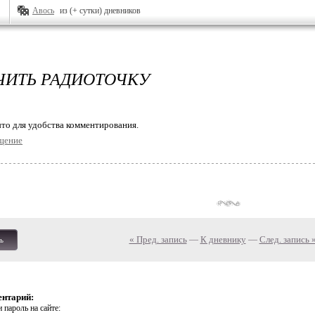
Авось
из (+ сутки) дневников
ИТЬ РАДИОТОЧКУ
то для удобства комментирования.
щение
« Пред. запись
—
К дневнику
—
След. запись 
ь
ентарий:
 пароль на сайте: