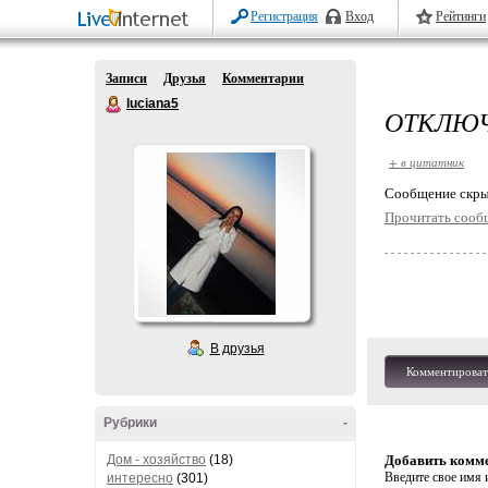
Регистрация
Вход
Рейтинги
Записи
Друзья
Комментарии
luciana5
ОТКЛЮЧ
+ в цитатник
Cообщение скры
Прочитать сооб
В друзья
Комментироват
Рубрики
-
Дом - хозяйство
(18)
Добавить комм
Введите свое имя и
интересно
(301)