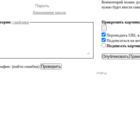
Комментарий можно доб
нужно будет ввести сим
Напоминание пароля
тария:
смайлики
Прикрепить картинк
Переводить URL в
Подписаться на к
Подписать карти
рафии: (найти ошибки)