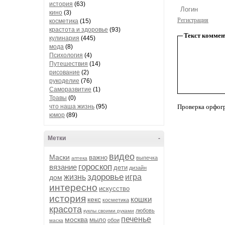
история
(63)
кино
(3)
Регистрация
косметика
(15)
крастота и здоровье
(93)
Текст коммен
кулинария
(445)
мода
(8)
Психология
(4)
Путешествия
(14)
рисование
(2)
рукоделие
(76)
Саморазвитие
(1)
Травы
(0)
что наша жизнь
(95)
Проверка орфог
юмор
(89)
Метки
-
видео
Маски
важно
выпечка
аптека
гороскоп
вязание
дети
дизайн
здоровье
жизнь
игра
дом
интересно
искусство
история
кошки
кекс
косметика
красота
любовь
куклы своими руками
печенье
москва
мыло
обои
маска