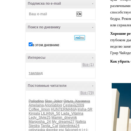
Подписка по e-mail
-
различным
способству
бедра. Реко
или сериало
Поиск по дневнику
-
Хорошие ре
глубоком ды
в этом дневнике
неделю заня
Грир Чайлде
Интересы
-
Как убрать
Все (1)
таиланд
Постоянные читатели
-
Все (79)
Palladina
Slav_Joker
Ольга_Ханжина
Amelaina
Arionablog
Ceslava2009
Coffee_limon
HUNTERMANIA
Irisha-SR
Kirgala
LILIANA_50
Lada_Vitalina
Ledy_Style25
Mamin_dnevnik
Margosha_24
My_dreams27
Nafeia
Siestra
Tanita_Cat
Valentinka24
cebyraska
dgonke
esc
falconet-n
i-r-i-