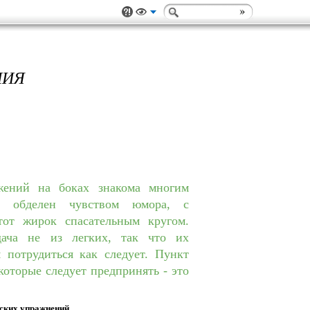
НИЯ
жений на боках знакома многим
 обделен чувством юмора, с
тот жирок спасательным кругом.
дача не из легких, так что их
 потрудиться как следует. Пункт
которые следует предпринять - это
еских упражнений