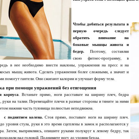
Чтобы добиться результата в
первую очередь следует
обратить внимание на
боковые мышцы живота и
бедер.
Поэтому, составляя
свою фитнес-программу, в
редь в нее необходимо внести наклоны, упражнения на пресс и на
 косых мышц живота. Сделать упражнения более сложными, а значит и
и помогут гантели. Они сжигают калории и улучшат форму тела.
ока при помощи упражнений без отягощения
я корпуса
. Встаньте прямо, ноги расставьте на ширину плеч, бедра
 руки на талии. Перемещайте плечи в разные стороны и тяните за ними
 этом нижняя часть туловища полностью неподвижна.
 с поднятием колена.
Стоя прямо, поставьте ноги на ширину плеч.
до уровня стула, руки в это время сцеплены в замок и располагаются у
ра. Затем, выпрямляясь, опишите руками полукруг к левому бедру, так
роходили над головой. Поднимите ногу до уровня берда.