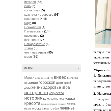
история
(63)
кино
(3)
косметика
(15)
крастота и здоровье
(93)
кулинария
(445)
мода
(8)
Психология
(4)
Путешествия
(14)
рисование
(2)
рукоделие
(76)
Саморазвитие
(1)
Травы
(0)
первую оче
что наша жизнь
(95)
юмор
(89)
укрепление
эффективным
Метки
-
Убрать б
1. Движени
видео
Маски
важно
выпечка
аптека
неподвижны,
гороскоп
вязание
дети
дизайн
корпус, при
здоровье
жизнь
игра
дом
интересно
искусство
2. Наклоны
история
кошки
кекс
косметика
Приседайте 
красота
любовь
куклы своими руками
правого бед
печенье
москва
мыло
обои
маска
чтобы они п