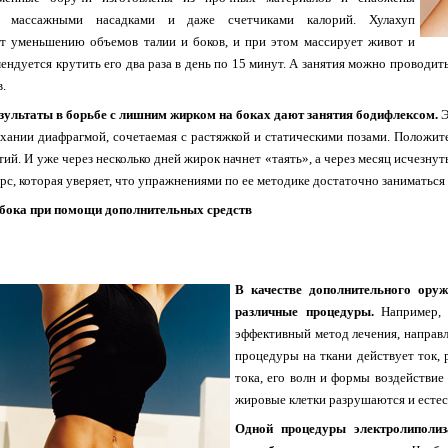
и массажными насадками и даже счетчиками калорий. Хулахуп
ет уменьшению объемов талии и боков, и при этом массирует живот и
мендуется крутить его два раза в день по 15 минут. А занятия можно проводи
в.
зультаты в борьбе с лишним жирком на боках дают занятия бодифлексом.
Э
хании диафрагмой, сочетаемая с растяжкой и статическими позами. Положит
тий. И уже через несколько дней жирок начнет «таять», а через месяц исчезну
рс, которая уверяет, что упражнениями по ее методике достаточно заниматься 
 бока при помощи дополнительных средств
В качестве дополнительного ору
различные процедуры.
Например, 
эффективный метод лечения, направ
процедуры на ткани действует ток,
тока, его волн и формы воздействие 
жировые клетки разрушаются и естес
Одной процедуры электролиполиз