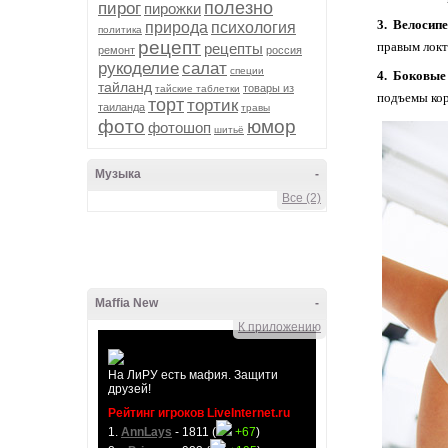
полезно
пирог
пирожки
3. Велосип
природа
психология
политика
рецепт
правым локт
рецепты
ремонт
россия
рукоделие
салат
специи
4. Боковые
тайланд
товары из
тайские таблетки
подъемы кор
торт
тортик
таиланда
травы
фото
юмор
фотошоп
шитьё
Музыка
-
Все (2)
Maffia New
-
К приложению
На ЛиРУ есть мафия. Защити
друзей!
Рейтинг игроков LiveInternet.ru
1.
AnnLays
- 1811 (
+67
)