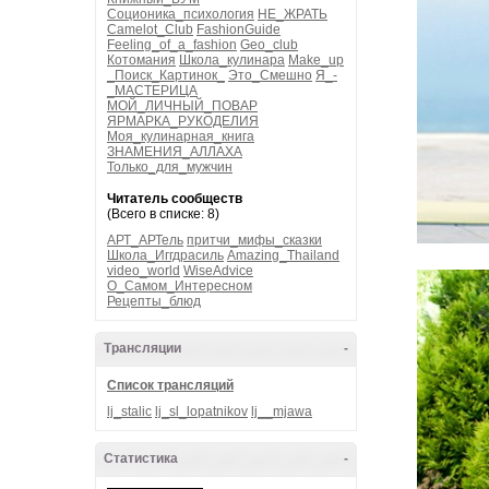
Соционика_психология
НЕ_ЖРАТЬ
Camelot_Club
FashionGuide
Feeling_of_a_fashion
Geo_club
Котомания
Школа_кулинара
Make_up
_Поиск_Картинок_
Это_Смешно
Я_-
_МАСТЕРИЦА
МОЙ_ЛИЧНЫЙ_ПОВАР
ЯРМАРКА_РУКОДЕЛИЯ
Моя_кулинарная_книга
ЗНАМЕНИЯ_АЛЛАХА
Только_для_мужчин
Читатель сообществ
(Всего в списке: 8)
АРТ_АРТель
притчи_мифы_сказки
Школа_Иггдрасиль
Amazing_Thailand
video_world
WiseAdvice
О_Самом_Интересном
Рецепты_блюд
Трансляции
-
Список трансляций
lj_stalic
lj_sl_lopatnikov
lj__mjawa
Статистика
-