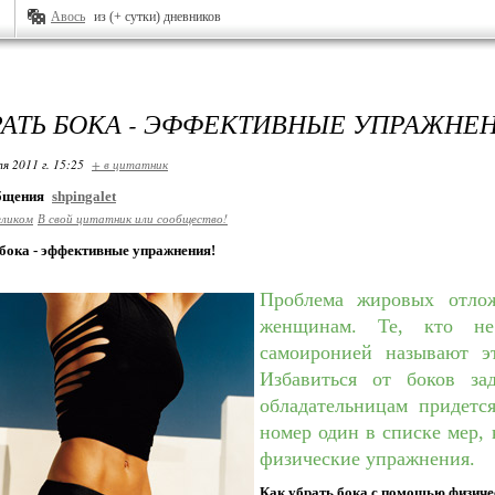
Авось
из (+ сутки) дневников
РАТЬ БОКА - ЭФФЕКТИВНЫЕ УПРАЖНЕ
я 2011 г. 15:25
+ в цитатник
общения
shpingalet
еликом
В свой цитатник или сообщество!
 бока - эффективные упражнения!
Проблема жировых отло
женщинам. Те, кто не
самоиронией называют э
Избавиться от боков за
обладательницам придется
номер один в списке мер, 
физические упражнения.
Как убрать бока с помощью физич