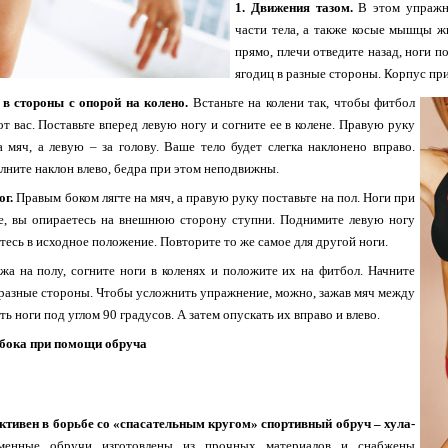
1. Движения тазом.
В этом упражн
части тела, а также косые мышцы жи
прямо, плечи отведите назад, ноги п
ягодиц в разные стороны. Корпус пр
 в стороны с опорой на колено.
Встаньте на колени так, чтобы фитбол
от вас. Поставьте вперед левую ногу и согните ее в колене. Правую руку
 мяч, а левую – за голову. Ваше тело будет слегка наклонено вправо.
лните наклон влево, бедра при этом неподвижны.
ог.
Правым боком лягте на мяч, а правую руку поставьте на пол. Ноги при
е, вы опираетесь на внешнюю сторону ступни. Поднимите левую ногу
итесь в исходное положение. Повторите то же самое для другой ноги.
а на полу, согните ноги в коленях и положите их на фитбол. Начните
в разные стороны. Чтобы усложнить упражнение, можно, зажав мяч между
ть ноги под углом 90 градусов. А затем опускать их вправо и влево.
 бока при помощи обруча
ктивен в борьбе со «спасательным кругом» спортивный обруч – хула-
менные обручи изготовлены из прочных материалов и снабжены