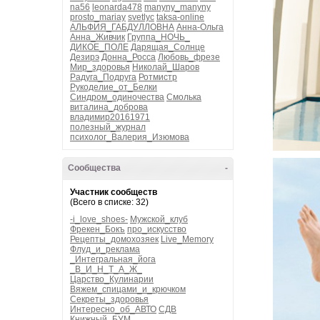
na56
leonarda478
manyny_manyny
prosto_mariay
svetlyc
taksa-online
АЛЬФИЯ_ГАБДУЛЛОВНА
Анна-Ольга
Анна_Живчик
Группа_НОЧЬ_
ДИКОЕ_ПОЛЕ
Дарящая_Солнце
Дезирэ
Донна_Росса
Любовь_фрезе
Мир_здоровья
Николай_Шаров
Радуга_Подруга
Ротмистр
Рукоделие_от_Белки
Синдром_одиночества
Смолька
виталина_доброва
владимир20161971
полезный_журнал
психолог_Валерия_Изюмова
Сообщества
-
Участник сообществ
(Всего в списке: 32)
-i_love_shoes-
Мужской_клуб
Фрекен_Бокъ
про_искусство
Рецепты_домохозяек
Live_Memory
Флуд_и_реклама
_Интегральная_йога
_В_И_Н_Т_А_Ж_
Царство_Кулинарии
Вяжем_спицами_и_крючком
Секреты_здоровья
Интересно_об_АВТО
СДВ
Книжный_БУМ