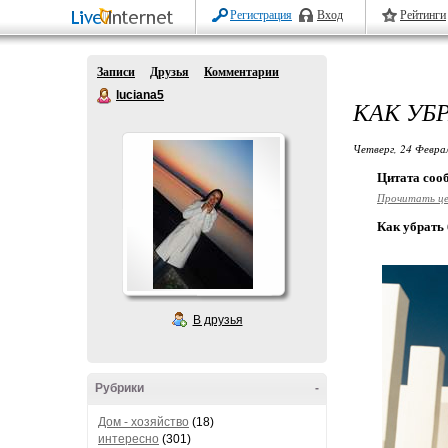
Регистрация
Вход
Рейтинги
Записи
Друзья
Комментарии
luciana5
КАК УБ
Четверг, 24 Феврал
Цитата со
Прочитать ц
Как убрать
В друзья
Рубрики
-
Дом - хозяйство
(18)
интересно
(301)