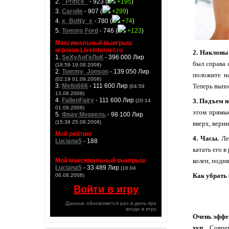
2.
_Prince_
- 923 (
+195
)
3.
Carolle
- 907 (
+299
)
4.
x_BoNy_x
- 780 (
+74
)
5.
Tommy Ford
- 746 (
+123
)
Максимальный выигрыш
игроков LiveInternet.ru
2. Наклоны
1.
SeXyАнГеЛоК
- 396 000 Лир
был справа 
(18:59 19.08.2008)
2.
Tommy_Jonson
- 139 050 Лир
положите на
(02:19 01.09.2008)
3.
Mello666
- 111 600 Лир
Теперь выпо
(04:59
13.08.2008)
4.
FallenFairy
- 111 600 Лир
3. Подъем н
(20:14
01.09.2008)
этом прямы
5.
Фрау Меркель
- 98 100 Лир
(15:39 25.08.2008)
вверх, верн
Мой рейтинг
4. Часы.
Леж
Luciana5
- 188
катать его 
Мой максимальный выигрыш
колен, подня
Luciana5
- 33 489 Лир
(16:04
Как убрать
06.08.2008)
Войти в игру
Данные обновляются раз в день при
входе в игру
Очень эффе
хуп.
Совре