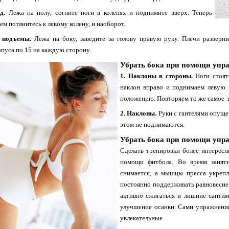
ед.
Лежа на полу, согните ноги в коленях и поднимите вверх. Теперь
ем потянитесь к левому колену, и наоборот.
 подъемы.
Лежа на боку, заведите за голову правую руку. Плечи разверн
пуса по 15 на каждую сторону.
Убрать бока при помощи упр
1. Наклоны в стороны.
Ноги стоят 
наклон вправо и поднимаем левую 
положению. Повторяем то же самое в
2. Наклоны.
Руки с гантелями опуще
этом не поднимаются.
Убрать бока при помощи упр
Сделать тренировки более интерес
помощи фитбола. Во время заняти
снимается, а мышцы пресса укрепл
постоянно поддерживать равновесие
активно сжигаться и лишние санти
улучшение осанки. Сами упражнени
увлекательные.