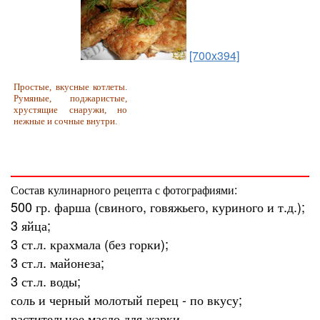
[700x394]
Простые, вкусные котлеты.
Румяные, поджаристые,
хрустящие снаружи, но
нежные и сочные внутри.
Состав кулинарного рецепта с фотографиями:
500
гр.
фарша (свиного, говяжьего, куриного и т.д.);
3
яйца;
3
ст.л.
крахмала (без горки);
3
ст.л.
майонеза;
3
ст.л.
воды;
соль и черный молотый перец -
по вкусу
;
растительное масло для жарки.