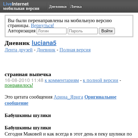
Live
Internet
Дневники
Личка
мобильная версия
Вы были перенаправлены на мобильную версию
страницы.
Вернуться!
Авторизация
Дневник
luciana5
Лента друзей
-
Дневник
-
Полная версия
странная выпечка
16-08-2010 11:48
к комментариям
-
к полной версии
-
понравилось!
Это цитата сообщения
Арина_Ярига
Оригинальное
сообщение
Бабушкины шулики
Бабушкины шулики
Сегодня Маковей и как всегда в этот день я пеку шулики по