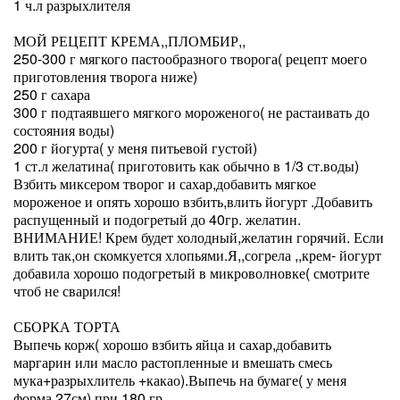
1 ч.л разрыхлителя
МОЙ РЕЦЕПТ КРЕМА,,ПЛОМБИР,,
250-300 г мягкого пастообразного творога( рецепт моего
приготовления творога ниже)
250 г сахара
300 г подтаявшего мягкого мороженого( не растаивать до
состояния воды)
200 г йогурта( у меня питьевой густой)
1 ст.л желатина( приготовить как обычно в 1/3 ст.воды)
Взбить миксером творог и сахар,добавить мягкое
мороженое и опять хорошо взбить,влить йогурт .Добавить
распущенный и подогретый до 40гр. желатин.
ВНИМАНИЕ! Крем будет холодный,желатин горячий. Если
влить так,он скомкуется хлопьями.Я,,согрела ,,крем- йогурт
добавила хорошо подогретый в микроволновке( смотрите
чтоб не сварился!
СБОРКА ТОРТА
Выпечь корж( хорошо взбить яйца и сахар,добавить
маргарин или масло растопленные и вмешать смесь
мука+разрыхлитель +какао).Выпечь на бумаге( у меня
форма 27см) при 180 гр.