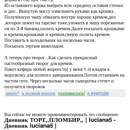
Из остывшего коржа выбрать всю середину,оставив стенки
и дно . Вынутую массу измельчить руками как крошку.
Полученную чашу обмазать внутри хорошо кремом,дно
,которое лежит на тарелке тоже,уложить в чашу порезанные
см по 3-4 бананы,полить кремом.Далее посыпать крошками
и кремом,крошками и кремом,сверху полить кремом.
Поставить в холодильник на несколько часов.
Посыпать тертым шоколадом.
А теперь про творог...Как сделать прекрасный
пастообразный творог для кремов.
Пакет кефира любой жирности( у меня 1 л) кладем в
морозилку для полного замораживания.Потом оттаиваем на
частом сите. Через несколько часов сыворотка стечет и
получится творожок
вверх^
к полной версии
понравилось!
в evernote
Вы сейчас не можете прокомментировать это сообщение.
Дневник ТОРТ,,ПЛОМБИР,, | luciana5 -
Дневник luciana5 |