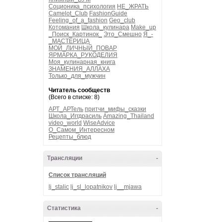
Соционика_психология
НЕ_ЖРАТЬ
Camelot_Club
FashionGuide
Feeling_of_a_fashion
Geo_club
Котомания
Школа_кулинара
Make_up
_Поиск_Картинок_
Это_Смешно
Я_-
_МАСТЕРИЦА
МОЙ_ЛИЧНЫЙ_ПОВАР
ЯРМАРКА_РУКОДЕЛИЯ
Моя_кулинарная_книга
ЗНАМЕНИЯ_АЛЛАХА
Только_для_мужчин
Читатель сообществ
(Всего в списке: 8)
АРТ_АРТель
притчи_мифы_сказки
Школа_Иггдрасиль
Amazing_Thailand
video_world
WiseAdvice
О_Самом_Интересном
Рецепты_блюд
Трансляции
-
Список трансляций
lj_stalic
lj_sl_lopatnikov
lj__mjawa
Статистика
-