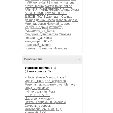
na56
leonarda478
manyny_manyny
prosto_mariay
svetlyc
taksa-online
АЛЬФИЯ_ГАБДУЛЛОВНА
Анна-Ольга
Анна_Живчик
Группа_НОЧЬ_
ДИКОЕ_ПОЛЕ
Дарящая_Солнце
Дезирэ
Донна_Росса
Любовь_фрезе
Мир_здоровья
Николай_Шаров
Радуга_Подруга
Ротмистр
Рукоделие_от_Белки
Синдром_одиночества
Смолька
виталина_доброва
владимир20161971
полезный_журнал
психолог_Валерия_Изюмова
Сообщества
-
Участник сообществ
(Всего в списке: 32)
-i_love_shoes-
Мужской_клуб
Фрекен_Бокъ
про_искусство
Рецепты_домохозяек
Live_Memory
Флуд_и_реклама
_Интегральная_йога
_В_И_Н_Т_А_Ж_
Царство_Кулинарии
Вяжем_спицами_и_крючком
Секреты_здоровья
Интересно_об_АВТО
СДВ
Книжный_БУМ