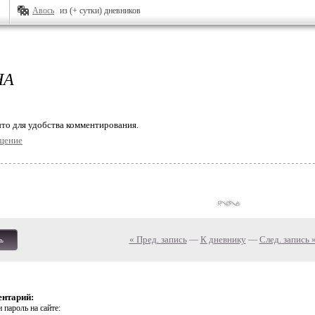
Авось
из (+ сутки) дневников
НА
то для удобства комментирования.
щение
« Пред. запись
—
К дневнику
—
След. запись 
ь
ентарий:
 пароль на сайте: