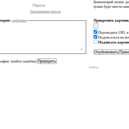
Комментарий можно доб
нужно будет ввести сим
Напоминание пароля
тария:
смайлики
Прикрепить картинк
Переводить URL в
Подписаться на к
Подписать карти
рафии: (найти ошибки)