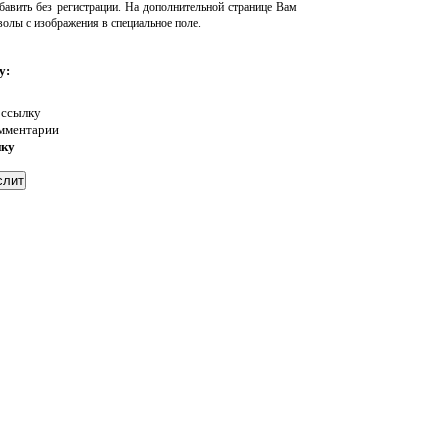
авить без регистрации. На дополнительной странице Вам
волы с изображения в специальное поле.
у:
 ссылку
омментарии
нку