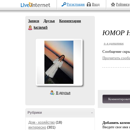
Регистрация
Вход
Рейтинги
Записи
Друзья
Комментарии
luciana5
ЮМОР 
+ в цитатник
Cообщение скры
Прочитать сооб
В друзья
Комментироват
Рубрики
-
Дом - хозяйство
(18)
Добавить комм
Введите свое имя и
интересно
(301)