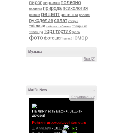
полезно
пирог
пирожки
природа
психология
политика
рецепт
рецепты
ремонт
россия
рукоделие
салат
специи
тайланд
товары из
тайские таблетки
торт
тортик
таиланда
травы
фото
юмор
фотошоп
шитьё
Музыка
-
Все (2)
Maffia New
-
К приложению
На ЛиРУ есть мафия. Защити
друзей!
Рейтинг игроков LiveInternet.ru
1.
AnnLays
- 1811 (
+67
)