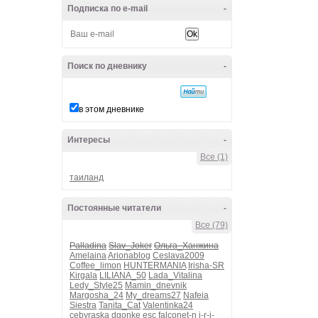
Подписка по e-mail
-
Поиск по дневнику
-
в этом дневнике
Интересы
-
Все (1)
таиланд
Постоянные читатели
-
Все (79)
Palladina
Slav_Joker
Ольга_Ханжина
Amelaina
Arionablog
Ceslava2009
Coffee_limon
HUNTERMANIA
Irisha-SR
Kirgala
LILIANA_50
Lada_Vitalina
Ledy_Style25
Mamin_dnevnik
Margosha_24
My_dreams27
Nafeia
Siestra
Tanita_Cat
Valentinka24
cebyraska
dgonke
esc
falconet-n
i-r-i-