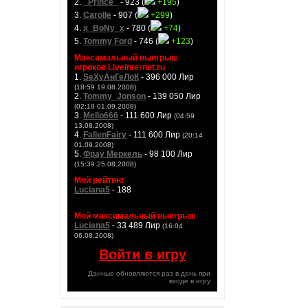
2.
_Prince_
- 923 (
+195
)
3.
Carolle
- 907 (
+299
)
4.
x_BoNy_x
- 780 (
+74
)
5.
Tommy Ford
- 746 (
+123
)
Максимальный выигрыш
игроков LiveInternet.ru
1.
SeXyАнГеЛоК
- 396 000 Лир
(18:59 19.08.2008)
2.
Tommy_Jonson
- 139 050 Лир
(02:19 01.09.2008)
3.
Mello666
- 111 600 Лир
(04:59
13.08.2008)
4.
FallenFairy
- 111 600 Лир
(20:14
01.09.2008)
5.
Фрау Меркель
- 98 100 Лир
(15:39 25.08.2008)
Мой рейтинг
Luciana5
- 188
Мой максимальный выигрыш
Luciana5
- 33 489 Лир
(16:04
06.08.2008)
Войти в игру
Данные обновляются раз в день при
входе в игру