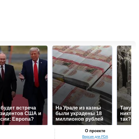
 будет встреча
На Урале из казны
Такую 
зидентов США и
были украдены 18
никто н
сии: Европа?
миллионов рублей
так?!
О проекте
Версия для PDA