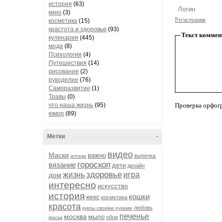
история
(63)
кино
(3)
Регистрация
косметика
(15)
крастота и здоровье
(93)
Текст коммен
кулинария
(445)
мода
(8)
Психология
(4)
Путешествия
(14)
рисование
(2)
рукоделие
(76)
Саморазвитие
(1)
Травы
(0)
что наша жизнь
(95)
Проверка орфог
юмор
(89)
Метки
-
видео
Маски
важно
выпечка
аптека
гороскоп
вязание
дети
дизайн
здоровье
жизнь
игра
дом
интересно
искусство
история
кошки
кекс
косметика
красота
любовь
куклы своими руками
печенье
москва
мыло
обои
маска