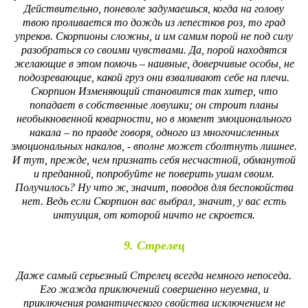
Действительно, поневоле задумаешься, когда на голову
твою проливается то дождь из лепестков роз, то град
упреков. Скорпионы сложны, и им самим порой не под силу
разобраться со своими чувствами. Да, порой находятся
желающие в этом помочь – наивные, доверчивые особы, не
подозревающие, какой груз они взваливают себе на плечи.
Скорпион Изменяющий становится так хитер, что
попадает в собственные ловушки; он строит планы
необыкновенной коварности, но в момент эмоционального
накала – по правде говоря, одного из многочисленных
эмоциональных накалов, - вполне может сболтнуть лишнее.
И тут, прежде, чем признать себя несчастной, обманутой
и преданной, попробуйте не поверить ушам своим.
Получилось? Ну что ж, значит, поводов для беспокойства
нет. Ведь если Скорпион вас выбрал, значит, у вас есть
интуиция, от которой ничто не скроется.
9. Стрелец
Даже самый серьезный Стрелец всегда немного непоседа.
Его жажда приключений совершенно неуемна, и
приключения романтического свойства исключением не