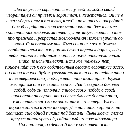
Лев не умеет скрывать измену, ведь каждой своей
избранницей он привык и гордиться, и хвастаться. Он не в
силах удержаться от того, чтобы появиться с очередной
дамой сердца на светском мероприятии, блеснуть ее
красотой как медалью за отвагу, и не задумывается о том,
что прежняя Прекрасная Возлюбленная может узнать об
этом. О непостоянстве Льва сочтут своим долгом
сообщить вам те, кому он когда-то перешел дорогу, ведь
недостатка в недоброжелателях представители этого
знака не испытывают. Если же таковых нет,
прислушайтесь к его собственным словам: вероятнее всего,
он снова и снова будет указывать вам на ваши недостатки
и несовершенства, подчеркивая, что некоторым другим
женщинам они не свойственны. Лев Неверный доволен
собой, ведь он пополнил список своих побед; в своей
наивности он верит, что сделал для вас достаточно,
осчастливив вас своим вниманием – а теперь должен
порадовать им и кого-то еще. Для полноты картины не
хватает еще одной пикантной детали: Львы могут слегка
преувеличить урожай, собранный на поле адюльтера.
Просто так, из детской непосредственности.