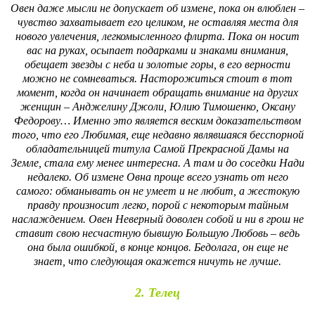
Овен даже мысли не допускает об измене, пока он влюблен –
чувство захватывает его целиком, не оставляя места для
нового увлечения, легкомысленного флирта. Пока он носит
вас на руках, осыпает подарками и знаками внимания,
обещает звезды с неба и золотые горы, в его верности
можно не сомневаться. Насторожиться стоит в тот
момент, когда он начинает обращать внимание на других
женщин – Анджелину Джоли, Юлию Тимошенко, Оксану
Федорову… Именно это является веским доказательством
того, что его Любимая, еще недавно являвшаяся бесспорной
обладательницей титула Самой Прекрасной Дамы на
Земле, стала ему менее интересна. А там и до соседки Нади
недалеко. Об измене Овна проще всего узнать от него
самого: обманывать он не умеет и не любит, а жестокую
правду произносит легко, порой с некоторым тайным
наслаждением. Овен Неверный доволен собой и ни в грош не
ставит свою несчастную бывшую Большую Любовь – ведь
она была ошибкой, в конце концов. Бедолага, он еще не
знает, что следующая окажется ничуть не лучше.
2. Телец