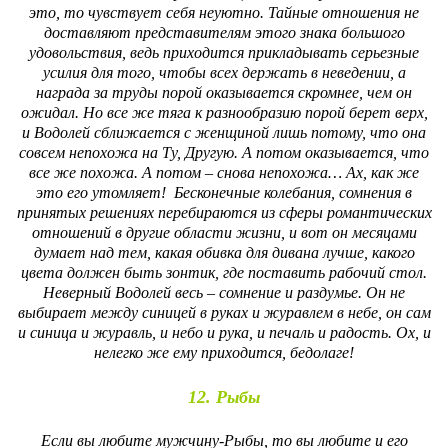
это, то чувствует себя неуютно. Тайные отношения не
доставляют представителям этого знака большого
удовольствия, ведь приходится прикладывать серьезные
усилия для того, чтобы всех держать в неведении, а
награда за труды порой оказывается скромнее, чем он
ожидал. Но все же тяга к разнообразию порой берет верх,
и Водолей сближается с женщиной лишь потому, что она
совсем непохожа на Ту, Другую. А потом оказывается, что
все же похожа. А потом – снова непохожа… Ах, как же
это его утомляет! Бесконечные колебания, сомнения в
принятых решениях перебираются из сферы романтических
отношений в другие области жизни, и вот он месяцами
думает над тем, какая обивка для дивана лучше, какого
цвета должен быть зонтик, где поставить рабочий стол.
Неверный Водолей весь – сомнение и раздумье. Он не
выбирает между синицей в руках и журавлем в небе, он сам
и синица и журавль, и небо и рука, и печаль и радость. Ох, и
нелегко же ему приходится, бедолаге!
12. Рыбы
Если вы любите мужчину-Рыбы, то вы любите и его