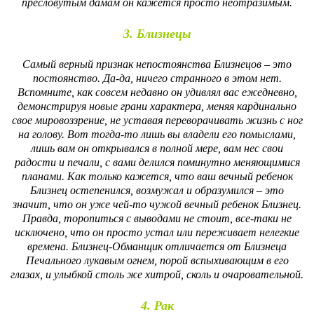
пресловутым дамам он кажется просто неотразимым.
3. Близнецы
Самый верный признак непостоянства Близнецов – это
постоянство. Да-да, ничего странного в этом нет.
Вспомните, как совсем недавно он удивлял вас ежедневно,
демонстрируя новые грани характера, меняя кардинально
свое мировоззрение, не уставая переворачивать жизнь с ног
на голову. Вот тогда-то лишь вы владели его помыслами,
лишь вам он открывался в полной мере, вам нес свои
радости и печали, с вами делился поминутно меняющимися
планами. Как только кажется, что ваш вечный ребенок
Близнец остепенился, возмужал и образумился – это
значит, что он уже чей-то чужой вечный ребенок Близнец.
Правда, торопиться с выводами не стоит, все-таки не
исключено, что он просто устал или переживает нелегкие
времена. Близнец-Обманщик отличается от Близнеца
Печального лукавым огнем, порой вспыхивающим в его
глазах, и улыбкой столь же хитрой, сколь и очаровательной.
4. Рак