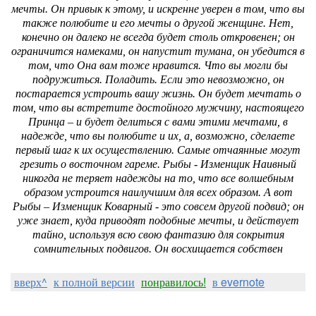
мечты. Он привык к этому, и искренне уверен в том, что вы
также полюбите и его мечты о другой женщине. Нет,
конечно он далеко не всегда будет столь откровенен; он
ограничится намеками, он напустит тумана, он убедится в
том, что Она вам тоже нравится. Что вы могли бы
подружиться. Поладить. Если это невозможно, он
постарается устроить вашу жизнь. Он будет мечтать о
том, что вы встретите достойного мужчину, настоящего
Принца – и будет делиться с вами этими мечтами, в
надежде, что вы полюбите и их, а, возможно, сделаете
первый шаг к их осуществлению. Самые отчаянные могут
грезить о восточном гареме. Рыбы - Изменщик Наивный
никогда не теряет надежды на то, что все волшебным
образом устроится наилучшим для всех образом. А вот
Рыбы – Изменщик Коварный - это совсем другой подвид; он
уже знает, куда приводят подобные мечты, и действует
тайно, используя всю свою фантазию для сокрытия
сомнительных подвигов. Он восхищается собствен
вверх^
к полной версии
понравилось!
в evernote