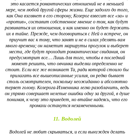
это касается романтических отношений не в меньшей
мере, чем любой другой сферы жизни. Еще задолго до того,
как Она взглянет в его сторону, Козерог взвесит все «за» и
«против», составит собственное мнение о том, как будут
развиваться их отношения, и как именно он будет держать
их в тайне. Прежде, чем договориться с Ней о встрече, он
приучит вас к тому, что занят и не в силах уделять вам
много времени; он наметит маршруты прогулок и выберет
места, где будут проходит романтические свидания, он
предусмотрит все… Лишь для того, чтобы в последний
момент решить, что овчинка выделки определенно не
стоит. Если все же возникает Та, ради которой стоило бы
прилагать все вышеописанные усилия, он редко бывает
столь осмотрителен, поскольку неожиданно и абсолютно
теряет голову. Козерога-Изменника легко разоблачить, ведь
он упрямо совершает нелепые ошибки одну за другой, в душе
понимая, к чему это приведет, но втайне надеясь, что его
промахи останутся незамеченными.
11. Водолей
Водолей не любит скрываться, и если вынужден делать