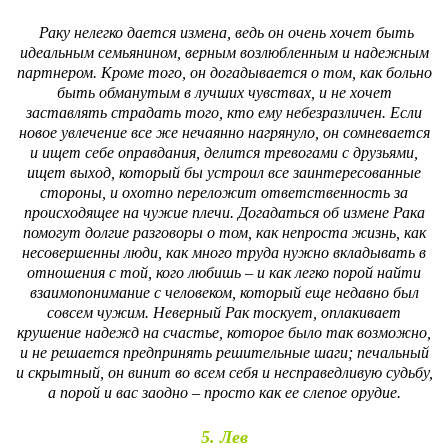
Раку нелегко дается измена, ведь он очень хочет быть
идеальным семьянином, верным возлюбленным и надежным
партнером. Кроме того, он догадывается о том, как больно
быть обманутым в лучших чувствах, и не хочет
заставлять страдать того, кто ему небезразличен. Если
новое увлечение все же нечаянно нагрянуло, он сомневается
и ищет себе оправдания, делится тревогами с друзьями,
ищет выход, который бы устроил все заинтересованные
стороны, и охотно переложит ответственность за
происходящее на чужие плечи. Догадаться об измене Рака
помогут долгие разговоры о том, как непроста жизнь, как
несовершенны люди, как много труда нужно вкладывать в
отношения с той, кого любишь – и как легко порой найти
взаимопонимание с человеком, который еще недавно был
совсем чужим. Неверный Рак тоскует, оплакивает
крушение надежд на счастье, которое было так возможно,
и не решается предпринять решительные шаги; печальный
и скрытный, он винит во всем себя и несправедливую судьбу,
а порой и вас заодно – просто как ее слепое орудие.
5. Лев