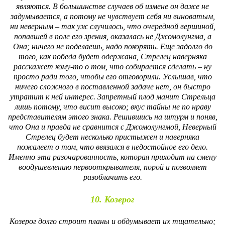
являются. В большинстве случаев об измене он даже не
задумывается, а потому не чувствует себя ни виноватым,
ни неверным – так уж случилось, что очередной вершиной,
попавшей в поле его зрения, оказалась не Джомолунгма, а
Она; ничего не поделаешь, надо покорять. Еще задолго до
того, как победа будет одержана, Стрелец наверняка
расскажет кому-то о том, что собирается сделать – ну
просто ради того, чтобы его отговорили. Услышав, что
ничего сложного в поставленной задаче нет, он быстро
утратит к ней интерес. Запретный плод манит Стрельца
лишь потому, что висит высоко; вкус тайны не по нраву
представителям этого знака. Решившись на штурм и поняв,
что Она и правда не сравнится с Джомолунгмой, Неверный
Стрелец будет несколько пристыжен и наверняка
пожалеет о том, что ввязался в недостойное его дело.
Именно эта разочарованность, которая приходит на смену
воодушевлению первооткрывателя, порой и позволяет
разоблачить его.
10. Козерог
Козерог долго строит планы и обдумывает их тщательно;