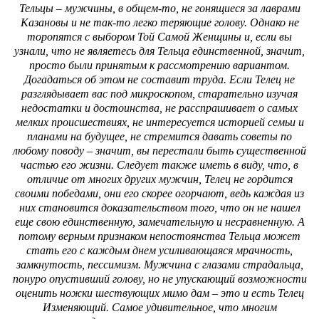
Тельцы – мужчины, в общем-то, не гонящиеся за лаврами
Казановы и не так-то легко теряющие голову. Однако не
торопятся с выбором Той Самой Женщины и, если вы
узнали, что не являетесь для Тельца единственной, значит,
просто были принятым к рассмотрению вариантом.
Догадаться об этом не составит труда. Если Телец не
разглядывает вас под микроскопом, старательно изучая
недостатки и достоинства, не расспрашивает о самых
мелких происшествиях, не интересуется историей семьи и
планами на будущее, не стремится давать советы по
любому поводу – значит, вы перестали быть существенной
частью его жизни. Следует также иметь в виду, что, в
отличие от многих других мужчин, Телец не гордится
своими победами, они его скорее огорчают, ведь каждая из
них становится доказательством того, что он не нашел
еще свою единственную, замечательную и несравненную. А
потому верным признаком непостоянства Тельца может
стать его с каждым днем усиливающаяся мрачность,
замкнутость, пессимизм. Мужчина с глазами страдальца,
понуро опустивший голову, но не упускающий возможности
оценить ножки шествующих мимо дам – это и есть Телец
Изменяющий. Самое удивительное, что многим