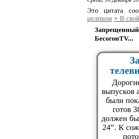
Это цитата со
целиком
+
В свой
Запрещенн
БесогонTV...
З
телев
Дорогие
выпусков 
были пок
готов 3
должен был
24”. К со
пото