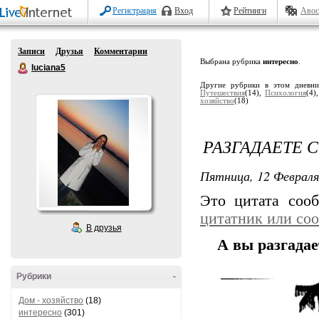
Регистрация
Вход
Рейтинги
Авос
Записи
Друзья
Комментарии
Выбрана рубрика
интересно
.
luciana5
Другие рубрики в этом дневн
Путешествия
(14),
Психология
(4)
хозяйство
(18)
РАЗГАДАЕТЕ 
Пятница, 12 Февраля
Это цитата со
цитатник или со
В друзья
А вы разгадае
Рубрики
-
Дом - хозяйство
(18)
интересно
(301)