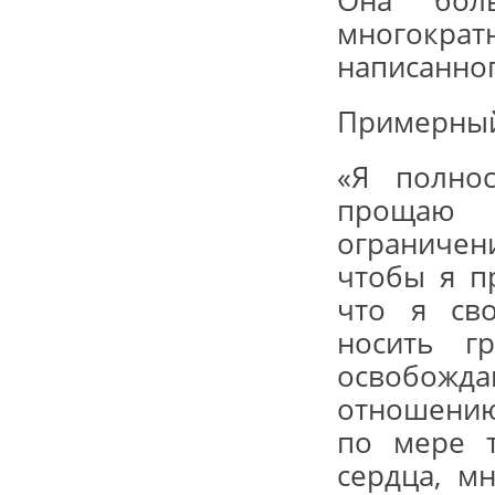
Она бол
многокр
написанног
Примерный
«Я полно
прощаю 
ограничени
чтобы я п
что я св
носить г
освобожда
отношению 
по мере т
сердца, м