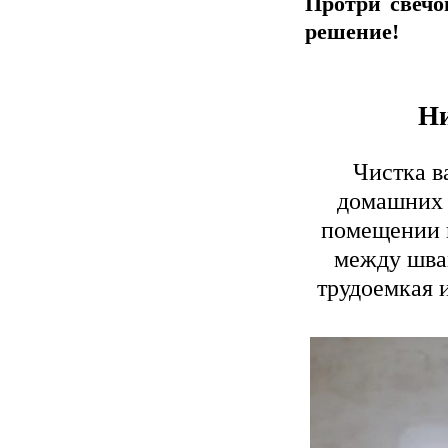
Протри свечо
решение!
Ни
Чистка в
домашних 
помещении п
между швам
трудоемкая и