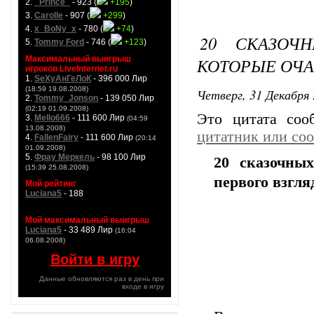
2.
_Prince_
- 923 (
+195
)
3.
Carolle
- 907 (
+299
)
4.
x_BoNy_x
- 780 (
+74
)
20 СКАЗОЧ
5.
Tommy Ford
- 746 (
+123
)
Максимальный выигрыш
КОТОРЫЕ ОЧА
игроков LiveInternet.ru
1.
SeXyАнГеЛоК
- 396 000 Лир
(18:59 19.08.2008)
Четверг, 31 Декабря 
2.
Tommy_Jonson
- 139 050 Лир
(02:19 01.09.2008)
Это цитата со
3.
Mello666
- 111 600 Лир
(04:59
13.08.2008)
цитатник или со
4.
FallenFairy
- 111 600 Лир
(20:14
01.09.2008)
5.
Фрау Меркель
- 98 100 Лир
20 сказочны
(15:39 25.08.2008)
первого взгля
Мой рейтинг
Luciana5
- 188
Мой максимальный выигрыш
Luciana5
- 33 489 Лир
(16:04
06.08.2008)
Войти в игру
Данные обновляются раз в день при
входе в игру