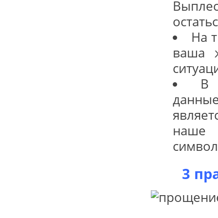
Выпле
остатьс
На 
ваша 
ситуац
В 
данны
являет
наше
символ
3 пр