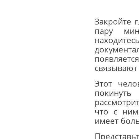
Закройте 
пару мин
находите
докумен
появляет
связывают
Этот чел
покинут
рассмотри
что с ним
имеет боль
Представь