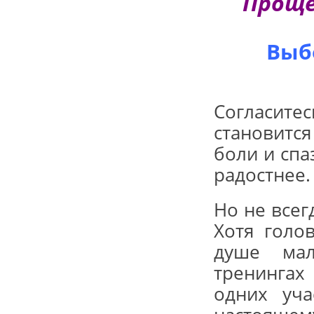
Проще
Выб
Согласитес
становитс
боли и спа
радостнее.
Но не всег
Хотя голо
душе мал
тренингах
одних уча