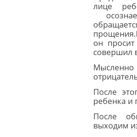
лице реб
осознае
обращает
прощения.
он просит
совершил в
Мыслен
отрицател
После это
ребенка и 
После об
выходим из