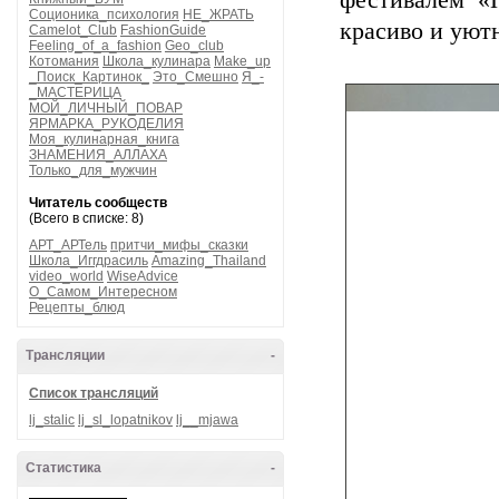
фестивалем «
Соционика_психология
НЕ_ЖРАТЬ
красиво и уют
Camelot_Club
FashionGuide
Feeling_of_a_fashion
Geo_club
Котомания
Школа_кулинара
Make_up
_Поиск_Картинок_
Это_Смешно
Я_-
_МАСТЕРИЦА
МОЙ_ЛИЧНЫЙ_ПОВАР
ЯРМАРКА_РУКОДЕЛИЯ
Моя_кулинарная_книга
ЗНАМЕНИЯ_АЛЛАХА
Только_для_мужчин
Читатель сообществ
(Всего в списке: 8)
АРТ_АРТель
притчи_мифы_сказки
Школа_Иггдрасиль
Amazing_Thailand
video_world
WiseAdvice
О_Самом_Интересном
Рецепты_блюд
Трансляции
-
Список трансляций
lj_stalic
lj_sl_lopatnikov
lj__mjawa
Статистика
-