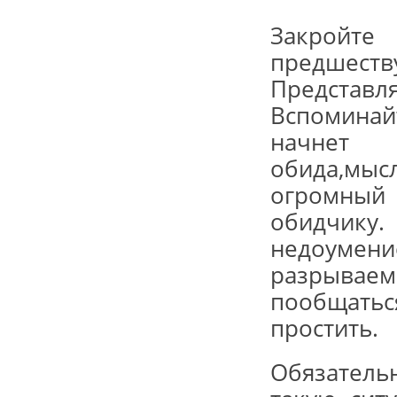
Закройте 
предше
Представл
Вспоминай
начнет
обида,мысл
огромный 
обидчику
недоумени
разрываем
пообщат
простить.
Обязатель