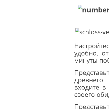
Настройте
удобно, о
минуты поб
Представ
древнего 
входите в
своего оби
Представьт