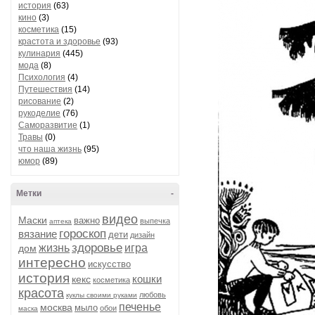
история
(63)
кино
(3)
косметика
(15)
крастота и здоровье
(93)
кулинария
(445)
мода
(8)
Психология
(4)
Путешествия
(14)
рисование
(2)
рукоделие
(76)
Саморазвитие
(1)
Травы
(0)
что наша жизнь
(95)
юмор
(89)
Метки
-
видео
Маски
важно
выпечка
аптека
гороскоп
вязание
дети
дизайн
здоровье
жизнь
игра
дом
интересно
искусство
история
кошки
кекс
косметика
красота
любовь
куклы своими руками
печенье
москва
мыло
обои
маска