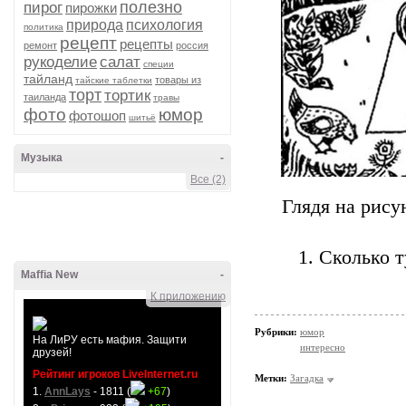
полезно
пирог
пирожки
природа
психология
политика
рецепт
рецепты
ремонт
россия
рукоделие
салат
специи
тайланд
товары из
тайские таблетки
торт
тортик
таиланда
травы
фото
юмор
фотошоп
шитьё
Музыка
-
Все (2)
Глядя на рису
1. Сколько ту
Maffia New
-
К приложению
Рубрики:
юмор
На ЛиРУ есть мафия. Защити
интересно
друзей!
Рейтинг игроков LiveInternet.ru
Метки:
Загадка
1.
AnnLays
- 1811 (
+67
)