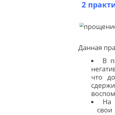
2 практ
Данная пра
В п
негати
что до
сдержи
воспом
На 
свои 