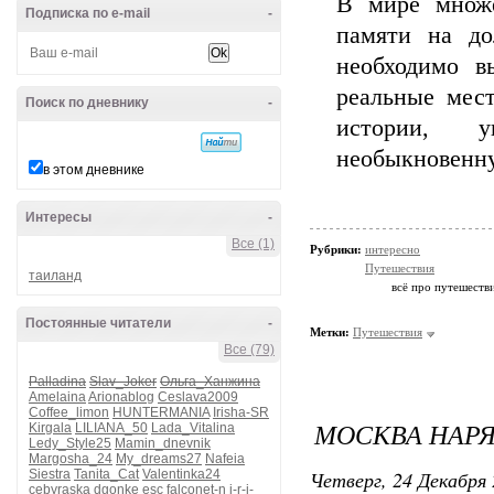
В мире множе
Подписка по e-mail
-
памяти на до
необходимо в
реальные мес
Поиск по дневнику
-
истории, у
необыкновенну
в этом дневнике
Интересы
-
Все (1)
Рубрики:
интересно
Путешествия
таиланд
всё про путешеств
Постоянные читатели
-
Метки:
Путешествия
Все (79)
Palladina
Slav_Joker
Ольга_Ханжина
Amelaina
Arionablog
Ceslava2009
Coffee_limon
HUNTERMANIA
Irisha-SR
МОСКВА НАР
Kirgala
LILIANA_50
Lada_Vitalina
Ledy_Style25
Mamin_dnevnik
Margosha_24
My_dreams27
Nafeia
Четверг, 24 Декабря 
Siestra
Tanita_Cat
Valentinka24
cebyraska
dgonke
esc
falconet-n
i-r-i-