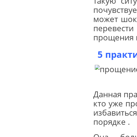
такую сит
почувству
может шок
перевести
прощения 
5 практ
Данная пр
кто уже п
избавитьс
порядке .