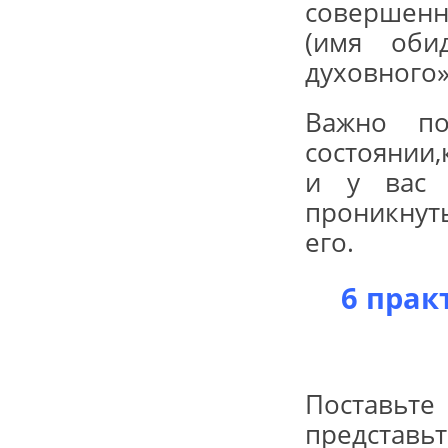
совершенн
(имя оби
духовного
Важно по
состоянии
и у вас 
проникнут
его.
6 прак
Поставь
представь