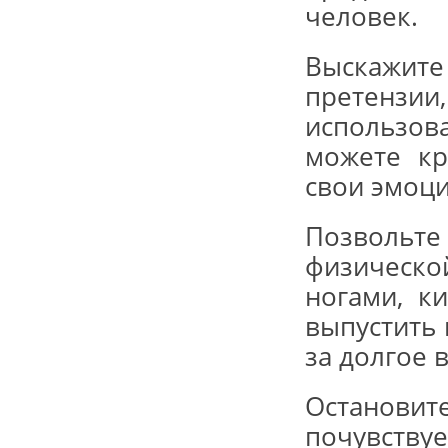
человек.
Выскажите
претензи
использов
можете кр
свои эмоци
Позволь
физическ
ногами, к
выпустить 
за долгое 
Останови
почувств