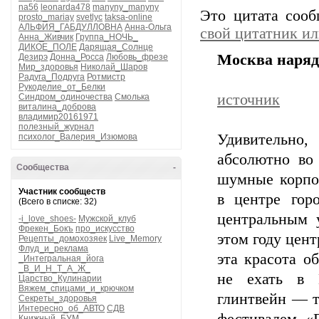
na56
leonarda478
manyny_manyny
Это цитата соо
prosto_mariay
svetlyc
taksa-online
АЛЬФИЯ_ГАБДУЛЛОВНА
Анна-Ольга
свой цитатник и
Анна_Живчик
Группа_НОЧЬ_
ДИКОЕ_ПОЛЕ
Дарящая_Солнце
Москва наря
Дезирэ
Донна_Росса
Любовь_фрезе
Мир_здоровья
Николай_Шаров
Радуга_Подруга
Ротмистр
Рукоделие_от_Белки
источник
Синдром_одиночества
Смолька
виталина_доброва
владимир20161971
полезный_журнал
Удивительно,
психолог_Валерия_Изюмова
абсолютно во 
Сообщества
-
шумные корпо
Участник сообществ
в центре гор
(Всего в списке: 32)
центральным 
-i_love_shoes-
Мужской_клуб
Фрекен_Бокъ
про_искусство
этом году цент
Рецепты_домохозяек
Live_Memory
Флуд_и_реклама
эта красота о
_Интегральная_йога
_В_И_Н_Т_А_Ж_
не ехать в 
Царство_Кулинарии
Вяжем_спицами_и_крючком
глинтвейн — т
Секреты_здоровья
Интересно_об_АВТО
СДВ
Книжный_БУМ