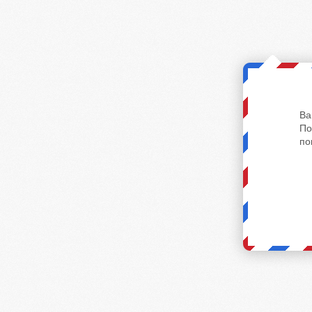
Ва
По
по