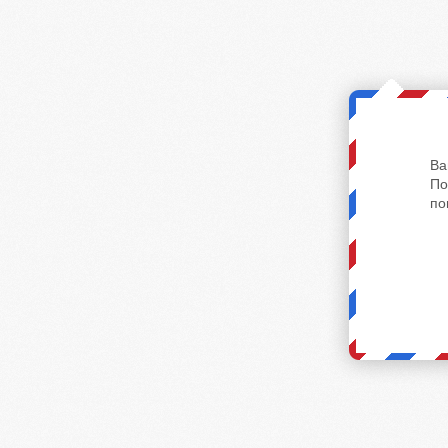
Ва
По
по