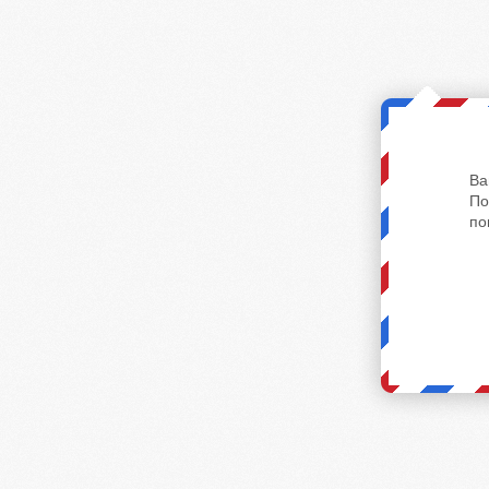
Ва
По
по