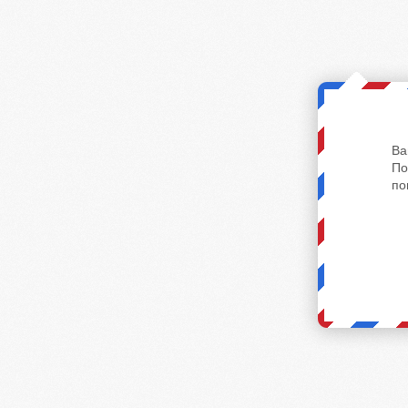
Ва
По
по