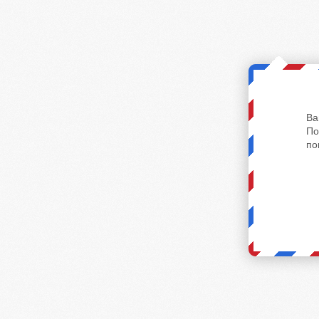
Ва
По
по