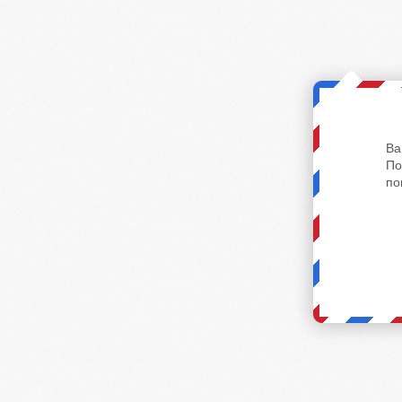
Ва
По
по