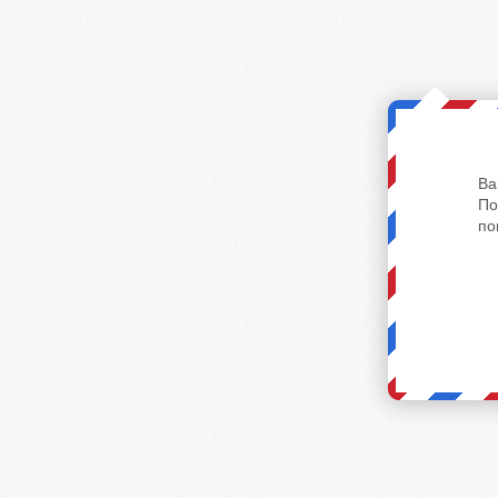
Ва
По
по