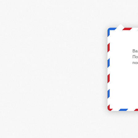
Ва
По
по