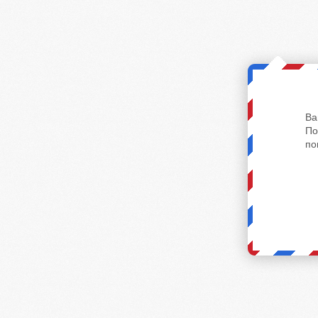
Ва
По
по