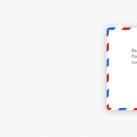
Ва
По
по